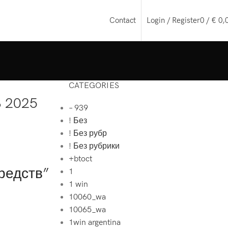
Login / Register
0
/
€
0,
Contact
CATEGORIES
 2025
– 939
! Без
! Без рубр
! Без рубрики
+btoct
редств”
1
1 win
10060_wa
10065_wa
1win argentina