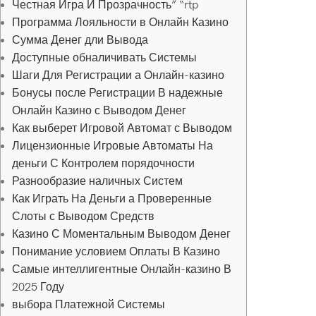
Честная Игра И Прозрачность” “rtp
Программа Лояльности в Онлайн Казино
Сумма Денег дли Вывода
Доступные обналичивать Системы
Шаги Для Регистрации а Онлайн-казино
Бонусы после Регистрации В надежные
Онлайн Казино с Выводом Денег
Как выберет Игровой Автомат с Выводом
Лицензионные Игровые Автоматы На
деньги С Контролем порядочности
Разнообразие наличных Систем
Как Играть На Деньги а Проверенные
Слоты с Выводом Средств
Казино С Моментальным Выводом Денег
Понимание условием Оплаты В Казино
Самые интеллигентные Онлайн-казино В
2025 Году
выбора Платежной Системы