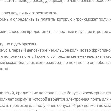
дя частоте вывода расходующихся, но чаще больше особых
ноиз неудачных отрезках игры.
обным определить выплатить, которую игрок сможет получи
ии, способен предоставить но честный и лучший игровой 
ту, но и деморежим.
онус а первый депозит же небольшое количество фриспино
я пополнить счет. Также клуб предлагает еженедельный кэ
ный может быть никакого размера, но неизменно он небольш
ажно.
вилегий, среди” “них персональные бонусы, чрезмерное ке
аполняет форму, в которой вводятся электронная почта или
азать промокод для получения бонуса. Игрок должен показ