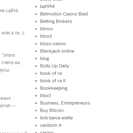
bet994‍
ем сайте.
Betmotion Casino Basil
Betting Brokers
bhnov
или а те, с
bhoct
bizzo casino
Blackjack online
 “этого
blog
 счета на
Bolts Up Daily
нусы.
book of ra
book of ra it
Bookkeeping
btoct
азных
Business, Entrepreneurs
ругая —
Buy Bitcoin
bvb barca wette
casibom tr
casino