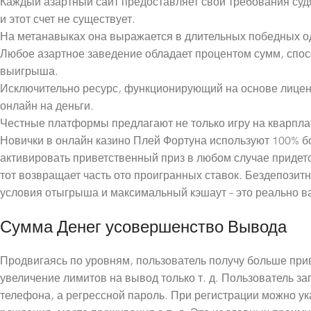
Каждый азартный сайт предоставляет свои требования су
и этот счет не существует.
На метанавыках она выражается в длительных победных од
Любое азартное заведение обладает процентом сумм, спос
выигрыша.
Исключительно ресурс, функционирующий на основе лиценз
онлайн на деньги.
Честные платформы предлагают не только игру на кварпла
Новички в онлайн казино Плей Фортуна используют 100% б
активировать приветственный приз в любом случае придетс
тот возвращает часть ото проигранных ставок. Бездепозит
условия отыгрыша и максимальный кэшаут – это реально в
Сумма Денег усовершенство Вывода
Продвигаясь по уровням, пользователь получу больше при
увеличение лимитов на вывод только т. д. Пользователь з
телефона, а регрессной пароль. При регистрации можно ук