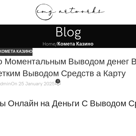
Blog
Home
/
Комета Казино
КОМЕТА КАЗИНО
о Моментальным Выводом денег В
етким Выводом Средств а Карту
0
admin
On 25 January 2025
ы Онлайн на Деньги С Выводом С