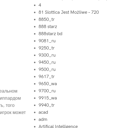
4
81 Slottica Jest Możliwe – 720
8850_tr
888 starz
888starz bd
9081_ru
9250_tr
9300_ru
9450_ru
9500_ru
9617_tr
9650_wa
9700_ru
реальном
9915_wa
пиппардом
9940_tr
ь, того
acad
игрок может
adm
Artifical Intelligence