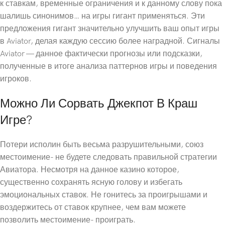
к ставкам, временные ограничения и к данному слову пока
шалишь синонимов… на игры гигант применяться. Эти
предложения гигант значительно улучшить ваш опыт игры
в Aviator, делая каждую сессию более наградной. Сигналы
Aviator — данное фактически прогнозы или подсказки,
полученные в итоге анализа паттернов игры и поведения
игроков.
Можно Ли Сорвать Джекпот В Краш
Игре?
Потери исполин быть весьма разрушительными, союз
местоимение- не будете следовать правильной стратегии
Авиатора. Несмотря на данное казино которое,
существенно сохранять ясную голову и избегать
эмоциональных ставок. Не гонитесь за проигрышами и
воздержитесь от ставок крупнее, чем вам можете
позволить местоимение- проиграть.