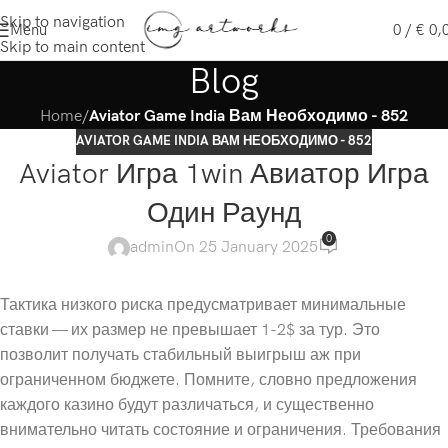
Skip to navigation
Menu
0
/
€
0,
Skip to main content
Blog
Home
/
Aviator Game India Вам Необходимо - 852
AVIATOR GAME INDIA ВАМ НЕОБХОДИМО - 852
Aviator Игра 1win Авиатор Игра
Один Раунд
0
admin
On 25 January 2025
Тактика низкого риска предусматривает минимальные
ставки — их размер не превышает 1-2$ за тур. Это
позволит получать стабильный выигрыш аж при
ограниченном бюджете. Помните, словно предложения
каждого казино будут различаться, и существенно
внимательно читать состояние и ограничения. Требования