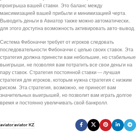
проигрыша вашей ставки. Это баланс между
максимизацией вашей прибыли и минимизацией черта.
Выводить деньги в Авиатор также можно автоматически,
для этого доступна возможность активировать авто-вывод.
Система Фибоначчи требует от игроков следовать
последовательности Фибоначчи с целью своих ставок. Эта
стратегия должна принести вам небольшие, но стабильные
выигрыши, не позволяя вам потратить все свои деньги на
пару ставок. Стратегия постоянной ставки — лучшая
стратегия для игроков, которым нужна стратегия с низким
риском. Эта стратегия, возможно, не принесет вам
значительных выигрышей, но позволит вам играть долгое
время и постоянно увеличивать свой банкролл.
aviator
aviator KZ