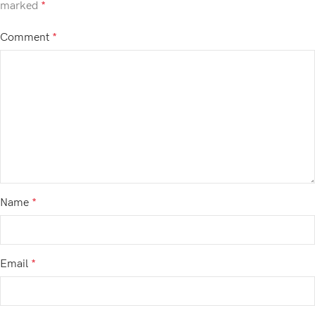
marked
*
Comment
*
Name
*
Email
*