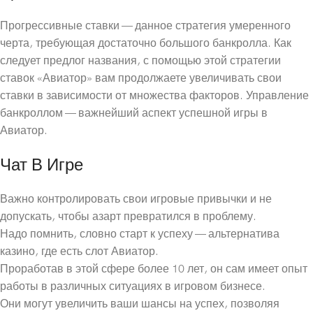
Прогрессивные ставки — данное стратегия умеренного
черта, требующая достаточно большого банкролла. Как
следует предлог названия, с помощью этой стратегии
ставок «Авиатор» вам продолжаете увеличивать свои
ставки в зависимости от множества факторов. Управление
банкроллом — важнейший аспект успешной игры в
Авиатор.
Чат В Игре
Важно контролировать свои игровые привычки и не
допускать, чтобы азарт превратился в проблему.
Надо помнить, словно старт к успеху — альтернатива
казино, где есть слот Авиатор.
Проработав в этой сфере более 10 лет, он сам имеет опыт
работы в различных ситуациях в игровом бизнесе.
Они могут увеличить ваши шансы на успех, позволяя