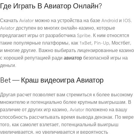
Где Играть В Авиатор Онлайн?
Скачать Aviator можно на устройства на базе Android и IOS.
Aviator доступен во многих онлайн-казино, которые
предлагают игры от разработчика Spribe. К ним относятся
такие популярные платформы, как 1xBet, Pin-Up, Мостбет,
и многие другие. Важно выбирать лицензированные казино
с хорошей репутацией ради
авиатор
безопасной игры на
деньги.
Bet — Краш видеоигра Авиатор
Другая расчет позволяет вам стремиться к более высокому
множителю и потенциально более крупным выигрышам. В
различие от других игр казино, Aviator положено на вашу
способность рассчитывать время вывода дензнак. По мере
того, как самолет взлетает, потенциальный выигрыш
увеличивается, но увеличивается и вероятность