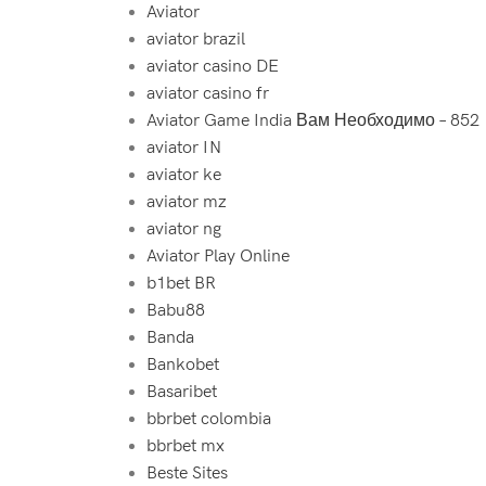
Aviator
aviator brazil
aviator casino DE
aviator casino fr
Aviator Game India Вам Необходимо – 852
aviator IN
aviator ke
aviator mz
aviator ng
Aviator Play Online
b1bet BR
Babu88
Banda
Bankobet
Basaribet
bbrbet colombia
bbrbet mx
Beste Sites