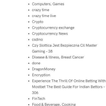
Computers, Games
crazy time
crazy time live
Crypto
Cryptocurrency exchange
Cryptocurrency News
csdino
Czy Slottica Jest Bezpieczna Cil Master
Gaming – 38
Disease & Illness, Breast Cancer
done
DragonMoney
Encryption
Experience The Thrill Of Online Betting With
Mostbet The Best Guide For Indian Bettors –
306
FinTech
Food & Beverage, Cooking