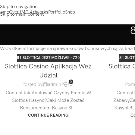
Skip to navigation
ome
Over IMG Artworks
Portfolio
Shop
Skip to main content
8
Wszystkie informacje na sprawa kodów bonusowych są za każd
81 SLOTTICA JEST MOŻLIWE - 720
81 SLOT
Slottica Casino Aplikacja Weź
Slottica
Udział
0
Posted by
admin
Post
ContentJak Anulować Czynny Premia W
Content
Slottica Kasyno?Jaki Może Zostać
ZabawyZa
Konsumentem Kasyna Sl...
Kasynie!U
CONTINUE READING
C