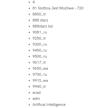
4
81 Slottica Jest Możliwe – 720
8850_tr
888 starz
888starz bd
9081_ru
9250_tr
9300_ru
9450_ru
9500_ru
9617_tr
9650_wa
9700_ru
9915_wa
9940_tr
acad
adm
Artifical Intelligence