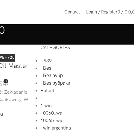
Login / Register
0
/
€
0,
Contact
0
CATEGORIES
WE - 720
– 939
Cil Master
! Без
! Без рубр
0
! Без рубрики
+btoct
ć: Zakładanie
1
 Bankowego W
1 win
10060_wa
NG
10065_wa
1win argentina