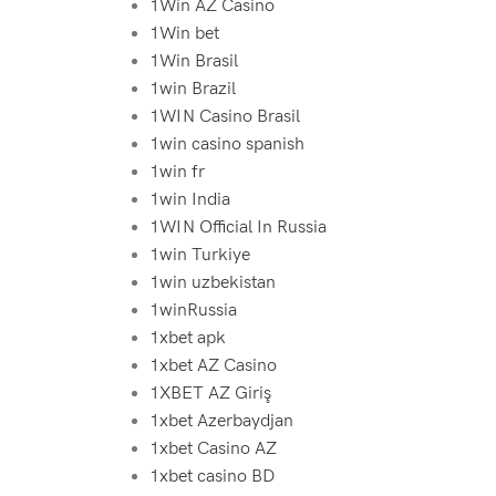
1Win AZ Casino
1Win bet
1Win Brasil
1win Brazil
1WIN Casino Brasil
1win casino spanish
1win fr
1win India
1WIN Official In Russia
1win Turkiye
1win uzbekistan
1winRussia
1xbet apk
1xbet AZ Casino
1XBET AZ Giriş
1xbet Azerbaydjan
1xbet Casino AZ
1xbet casino BD