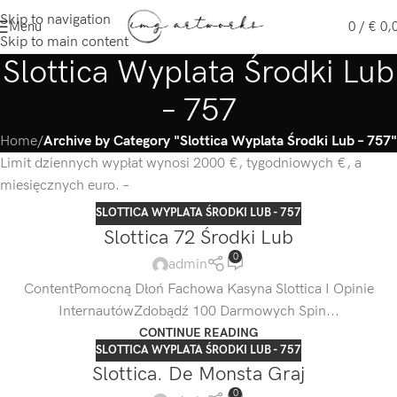
Skip to navigation
Menu
0
/
€
0,
Skip to main content
Slottica Wyplata Środki Lub
– 757
Home
/
Archive by Category "Slottica Wyplata Środki Lub – 757"
Limit dziennych wypłat wynosi 2000 €, tygodniowych €, a
miesięcznych euro. –
SLOTTICA WYPLATA ŚRODKI LUB - 757
Slottica 72 Środki Lub
0
admin
ContentPomocną Dłoń Fachowa Kasyna Slottica I Opinie
InternautówZdobądź 100 Darmowych Spin...
CONTINUE READING
SLOTTICA WYPLATA ŚRODKI LUB - 757
Slottica. De Monsta Graj
0