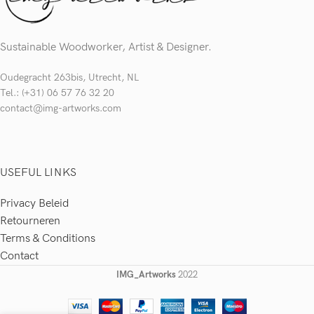
Sustainable Woodworker, Artist & Designer.
Oudegracht 263bis, Utrecht, NL
Tel.: (+31) 06 57 76 32 20
contact@img-artworks.com
USEFUL LINKS
Privacy Beleid
Retourneren
Terms & Conditions
Contact
IMG_Artworks
2022