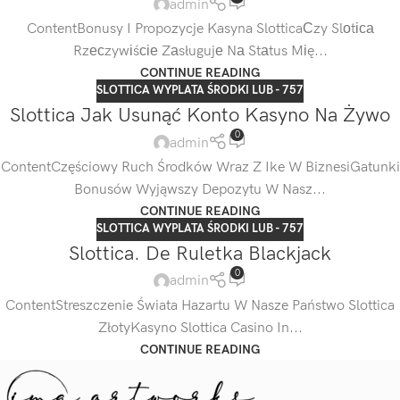
admin
ContentBonusy I Propozycje Kasyna SlotticaСzy Slоtіса
Rzесzywіśсіе Zаsługujе Nа Stаtus Mіę...
CONTINUE READING
SLOTTICA WYPLATA ŚRODKI LUB - 757
Slottica Jak Usunąć Konto Kasyno Na Żywo
0
admin
ContentCzęściowy Ruch Środków Wraz Z Ike W BiznesiGatunki
Bonusów Wyjąwszy Depozytu W Nasz...
CONTINUE READING
SLOTTICA WYPLATA ŚRODKI LUB - 757
Slottica. De Ruletka Blackjack
0
admin
ContentStreszczenie Świata Hazartu W Nasze Państwo Slottica
ZłotyKasyno Slottica Casino In...
CONTINUE READING