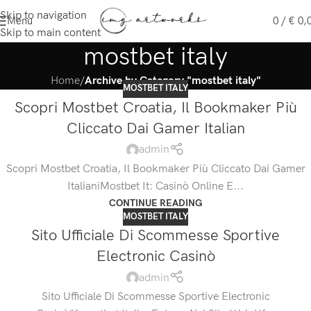
Skip to navigation
Menu
0
/
€
0,
Skip to main content
mostbet italy
Home
/
Archive by Category "mostbet italy"
MOSTBET ITALY
Scopri Mostbet Croatia, Il Bookmaker Più
Cliccato Dai Gamer Italian
admin
Scopri Mostbet Croatia, Il Bookmaker Più Cliccato Dai Gamer
ItalianiMostbet It: Casinò Online E...
CONTINUE READING
MOSTBET ITALY
Sito Ufficiale Di Scommesse Sportive
Electronic Casinò
admin
Sito Ufficiale Di Scommesse Sportive Electronic