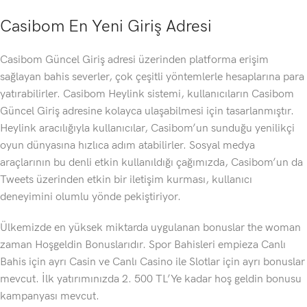
Casibom En Yeni Giriş Adresi
Casibom Güncel Giriş adresi üzerinden platforma erişim
sağlayan bahis severler, çok çeşitli yöntemlerle hesaplarına para
yatırabilirler. Casibom Heylink sistemi, kullanıcıların Casibom
Güncel Giriş adresine kolayca ulaşabilmesi için tasarlanmıştır.
Heylink aracılığıyla kullanıcılar, Casibom’un sunduğu yenilikçi
oyun dünyasına hızlıca adım atabilirler. Sosyal medya
araçlarının bu denli etkin kullanıldığı çağımızda, Casibom’un da
Tweets üzerinden etkin bir iletişim kurması, kullanıcı
deneyimini olumlu yönde pekiştiriyor.
Ülkemizde en yüksek miktarda uygulanan bonuslar the woman
zaman Hoşgeldin Bonuslarıdır. Spor Bahisleri empieza Canlı
Bahis için ayrı Casin ve Canlı Casino ile Slotlar için ayrı bonuslar
mevcut. İlk yatırımınızda 2. 500 TL’Ye kadar hoş geldin bonusu
kampanyası mevcut.