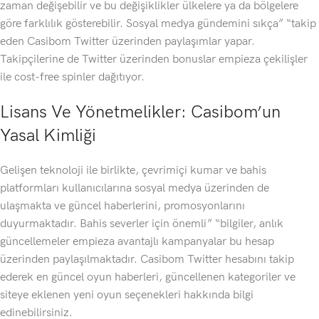
zaman değişebilir ve bu değişiklikler ülkelere ya da bölgelere
göre farklılık gösterebilir. Sosyal medya gündemini sıkça” “takip
eden Casibom Twitter üzerinden paylaşımlar yapar.
Takipçilerine de Twitter üzerinden bonuslar empieza çekilişler
ile cost-free spinler dağıtıyor.
Lisans Ve Yönetmelikler: Casibom’un
Yasal Kimliği
Gelişen teknoloji ile birlikte, çevrimiçi kumar ve bahis
platformları kullanıcılarına sosyal medya üzerinden de
ulaşmakta ve güncel haberlerini, promosyonlarını
duyurmaktadır. Bahis severler için önemli” “bilgiler, anlık
güncellemeler empieza avantajlı kampanyalar bu hesap
üzerinden paylaşılmaktadır. Casibom Twitter hesabını takip
ederek en güncel oyun haberleri, güncellenen kategoriler ve
siteye eklenen yeni oyun seçenekleri hakkında bilgi
edinebilirsiniz.