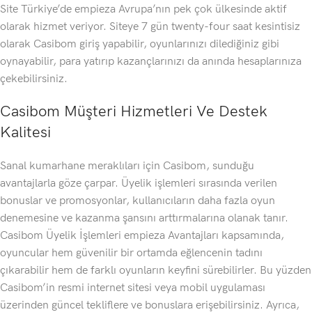
Site Türkiye’de empieza Avrupa’nın pek çok ülkesinde aktif
olarak hizmet veriyor. Siteye 7 gün twenty-four saat kesintisiz
olarak Casibom giriş yapabilir, oyunlarınızı dilediğiniz gibi
oynayabilir, para yatırıp kazançlarınızı da anında hesaplarınıza
çekebilirsiniz.
Casibom Müşteri Hizmetleri Ve Destek
Kalitesi
Sanal kumarhane meraklıları için Casibom, sunduğu
avantajlarla göze çarpar. Üyelik işlemleri sırasında verilen
bonuslar ve promosyonlar, kullanıcıların daha fazla oyun
denemesine ve kazanma şansını arttırmalarına olanak tanır.
Casibom Üyelik İşlemleri empieza Avantajları kapsamında,
oyuncular hem güvenilir bir ortamda eğlencenin tadını
çıkarabilir hem de farklı oyunların keyfini sürebilirler. Bu yüzden
Casibom’in resmi internet sitesi veya mobil uygulaması
üzerinden güncel tekliflere ve bonuslara erişebilirsiniz. Ayrıca,