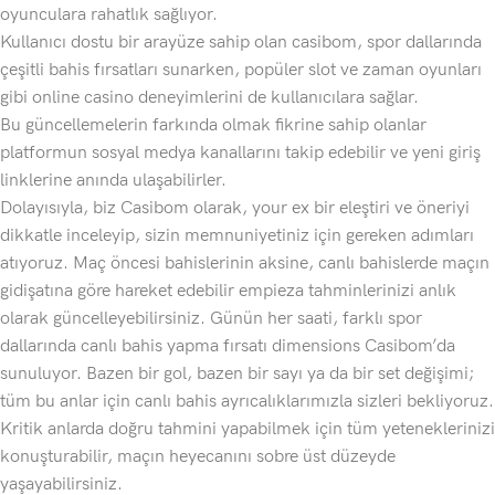
oyunculara rahatlık sağlıyor.
Kullanıcı dostu bir arayüze sahip olan casibom, spor dallarında
çeşitli bahis fırsatları sunarken, popüler slot ve zaman oyunları
gibi online casino deneyimlerini de kullanıcılara sağlar.
Bu güncellemelerin farkında olmak fikrine sahip olanlar
platformun sosyal medya kanallarını takip edebilir ve yeni giriş
linklerine anında ulaşabilirler.
Dolayısıyla, biz Casibom olarak, your ex bir eleştiri ve öneriyi
dikkatle inceleyip, sizin memnuniyetiniz için gereken adımları
atıyoruz. Maç öncesi bahislerinin aksine, canlı bahislerde maçın
gidişatına göre hareket edebilir empieza tahminlerinizi anlık
olarak güncelleyebilirsiniz. Günün her saati, farklı spor
dallarında canlı bahis yapma fırsatı dimensions Casibom’da
sunuluyor. Bazen bir gol, bazen bir sayı ya da bir set değişimi;
tüm bu anlar için canlı bahis ayrıcalıklarımızla sizleri bekliyoruz.
Kritik anlarda doğru tahmini yapabilmek için tüm yeteneklerinizi
konuşturabilir, maçın heyecanını sobre üst düzeyde
yaşayabilirsiniz.