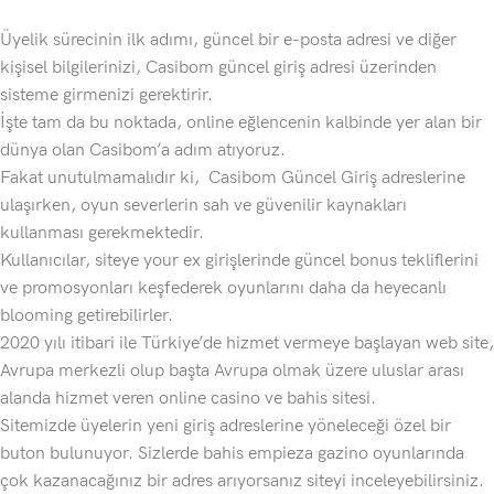
Üyelik sürecinin ilk adımı, güncel bir e-posta adresi ve diğer
kişisel bilgilerinizi, Casibom güncel giriş adresi üzerinden
sisteme girmenizi gerektirir.
İşte tam da bu noktada, online eğlencenin kalbinde yer alan bir
dünya olan Casibom’a adım atıyoruz.
Fakat unutulmamalıdır ki, Casibom Güncel Giriş adreslerine
ulaşırken, oyun severlerin sah ve güvenilir kaynakları
kullanması gerekmektedir.
Kullanıcılar, siteye your ex girişlerinde güncel bonus tekliflerini
ve promosyonları keşfederek oyunlarını daha da heyecanlı
blooming getirebilirler.
2020 yılı itibari ile Türkiye’de hizmet vermeye başlayan web site,
Avrupa merkezli olup başta Avrupa olmak üzere uluslar arası
alanda hizmet veren online casino ve bahis sitesi.
Sitemizde üyelerin yeni giriş adreslerine yöneleceği özel bir
buton bulunuyor. Sizlerde bahis empieza gazino oyunlarında
çok kazanacağınız bir adres arıyorsanız siteyi inceleyebilirsiniz.