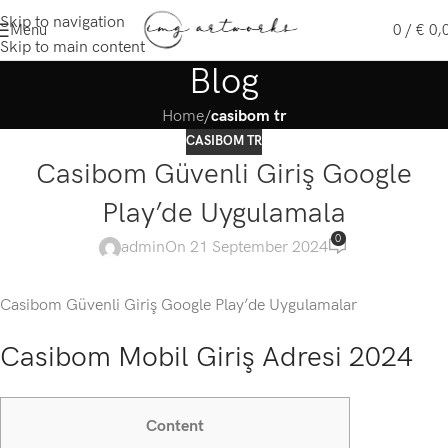
Skip to navigation
Menu
0
/
€
0,
Skip to main content
Blog
Home
/
casibom tr
CASIBOM TR
Casibom Güvenli Giriş Google
Play’de Uygulamala
0
admin
On 21 September 2024
Casibom Güvenli Giriş Google Play’de Uygulamalar
Casibom Mobil Giriş Adresi 2024
Content