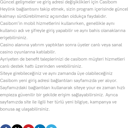
Güncel gelişmeler ve giriş adresi değişiklikleri için Casibom
Heylink bağlantısını takip etmek, sizin program içerisinde güncel
kalmayı sürdürebilmeniz açısından oldukça faydalıdır.
Casibom’in mobil hizmetlerini kullanırken, genellikle aynı
kullanıcı adı ve şifreyle giriş yapabilir ve aynı bahis olanaklarına
erişebilirsiniz.
Casino alanına yatırım yaptıktan sonra üyeler canlı veya sanal
casino oyunlarına katılabilir.
Ayriyeten de benefit taleplerinizi de casibom müşteri hizmetleri
canlı destek hattı üzerinden verebilirsiniz.
Siteye girebileceğiniz ve aynı zamanda üye olabileceğiniz
Casibom yeni giriş adresi bağlantıları sayfamızda yer alıyor.
Sayfamızdaki bağlantıları kullanarak siteye your ex zaman hızlı
empieza güvenilir bir şekilde erişim sağlayabilirsiniz. Ayrıca
sayfamızda site ile ilgili her türlü yeni bilgiye, kampanya ve
bonusa ag ulaşabilirsiniz.