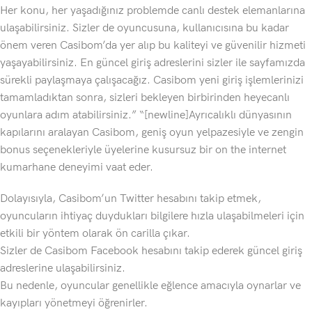
Her konu, her yaşadığınız problemde canlı destek elemanlarına
ulaşabilirsiniz. Sizler de oyuncusuna, kullanıcısına bu kadar
önem veren Casibom’da yer alıp bu kaliteyi ve güvenilir hizmeti
yaşayabilirsiniz. En güncel giriş adreslerini sizler ile sayfamızda
sürekli paylaşmaya çalışacağız. Casibom yeni giriş işlemlerinizi
tamamladıktan sonra, sizleri bekleyen birbirinden heyecanlı
oyunlara adım atabilirsiniz.” “[newline]Ayrıcalıklı dünyasının
kapılarını aralayan Casibom, geniş oyun yelpazesiyle ve zengin
bonus seçenekleriyle üyelerine kusursuz bir on the internet
kumarhane deneyimi vaat eder.
Dolayısıyla, Casibom’un Twitter hesabını takip etmek,
oyuncuların ihtiyaç duydukları bilgilere hızla ulaşabilmeleri için
etkili bir yöntem olarak ön carilla çıkar.
Sizler de Casibom Facebook hesabını takip ederek güncel giriş
adreslerine ulaşabilirsiniz.
Bu nedenle, oyuncular genellikle eğlence amacıyla oynarlar ve
kayıpları yönetmeyi öğrenirler.