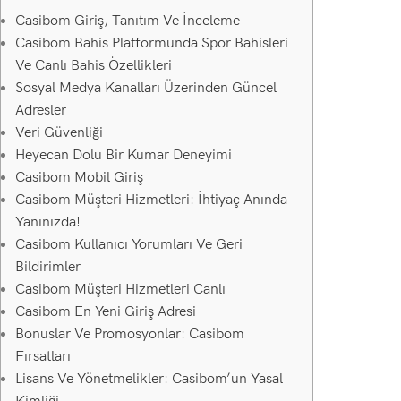
Casibom Giriş, Tanıtım Ve İnceleme
Casibom Bahis Platformunda Spor Bahisleri
Ve Canlı Bahis Özellikleri
Sosyal Medya Kanalları Üzerinden Güncel
Adresler
Veri Güvenliği
Heyecan Dolu Bir Kumar Deneyimi
Casibom Mobil Giriş
Casibom Müşteri Hizmetleri: İhtiyaç Anında
Yanınızda!
Casibom Kullanıcı Yorumları Ve Geri
Bildirimler
Casibom Müşteri Hizmetleri Canlı
Casibom En Yeni Giriş Adresi
Bonuslar Ve Promosyonlar: Casibom
Fırsatları
Lisans Ve Yönetmelikler: Casibom’un Yasal