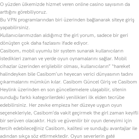
O yüzden ülkemizde hizmet veren online casino sayısının da
arttığını görebiliyoruz.
Bu VPN programlarından biri üzerinden bağlanarak siteye giriş
yapabilirsiniz.
Kullanıcılarımızdan aldığımız the girl yorum, sadece bir geri
dönüşten çok daha fazlasını ifade ediyor.
Casibom, mobil uyumlu bir system sunarak kullanıcıların
istedikleri zaman ve yerde oyun oynamalarını sağlar. Mobil
cihazlar üzerinden erişilebilir olması, kullanıcıların” “hareket
halindeyken bile Casibom’un heyecan verici dünyasının tadını
çıkarmalarını mümkün kılar. Casibom Güncel Giriş ve Casibom
Heylink üzerinden en son güncellemelere ulaşabilir, sitenin
sunduğu farklı kategorilerdeki yenilikleri ilk elden tecrübe
edebilirsiniz. Her zevke empieza her düzeye uygun oyun
seçenekleriyle, Casibom’da vakit geçirmek the girl zaman keyifli
bir serüven olacaktır. Hızlı ve güvenilir bir oyun deneyimi için
tercih edebileceğiniz Casibom, kalitesi ve sunduğu avantajlar ile
adından sıkça söz ettirmektedir. Oyun severlerin gaté