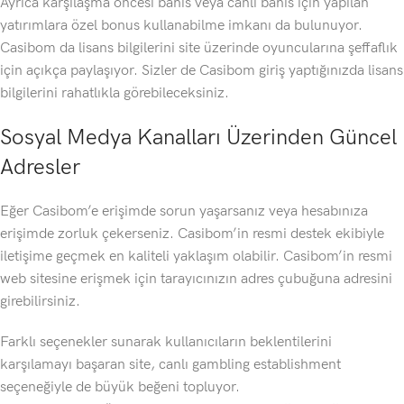
Ayrıca karşılaşma öncesi bahis veya canlı bahis için yapılan
yatırımlara özel bonus kullanabilme imkanı da bulunuyor.
Casibom da lisans bilgilerini site üzerinde oyuncularına şeffaflık
için açıkça paylaşıyor. Sizler de Casibom giriş yaptığınızda lisans
bilgilerini rahatlıkla görebileceksiniz.
Sosyal Medya Kanalları Üzerinden Güncel
Adresler
Eğer Casibom’e erişimde sorun yaşarsanız veya hesabınıza
erişimde zorluk çekerseniz. Casibom’in resmi destek ekibiyle
iletişime geçmek en kaliteli yaklaşım olabilir. Casibom’in resmi
web sitesine erişmek için tarayıcınızın adres çubuğuna adresini
girebilirsiniz.
Farklı seçenekler sunarak kullanıcıların beklentilerini
karşılamayı başaran site, canlı gambling establishment
seçeneğiyle de büyük beğeni topluyor.