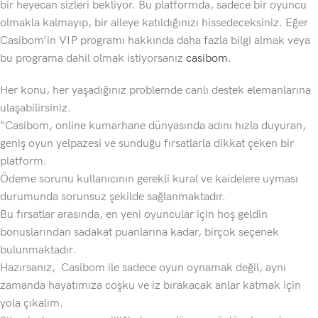
bir heyecan sizleri bekliyor. Bu platformda, sadece bir oyuncu
olmakla kalmayıp, bir aileye katıldığınızı hissedeceksiniz. Eğer
Casibom’in VIP programı hakkında daha fazla bilgi almak veya
bu programa dahil olmak istiyorsanız
casibom
.
Her konu, her yaşadığınız problemde canlı destek elemanlarına
ulaşabilirsiniz.
“Casibom, online kumarhane dünyasında adını hızla duyuran,
geniş oyun yelpazesi ve sunduğu fırsatlarla dikkat çeken bir
platform.
Ödeme sorunu kullanıcının gerekli kural ve kaidelere uyması
durumunda sorunsuz şekilde sağlanmaktadır.
Bu fırsatlar arasında, en yeni oyuncular için hoş geldin
bonuslarından sadakat puanlarına kadar, birçok seçenek
bulunmaktadır.
Hazırsanız, Casibom ile sadece oyun oynamak değil, aynı
zamanda hayatımıza coşku ve iz bırakacak anlar katmak için
yola çıkalım.