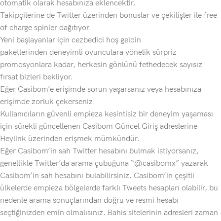
otomatik olarak hesabınıza eklencektir.
Takipçilerine de Twitter üzerinden bonuslar ve çekilişler ile free
of charge spinler dağıtıyor.
Yeni başlayanlar için cezbedici hoş geldin
paketlerinden deneyimli oyunculara yönelik sürpriz
promosyonlara kadar, herkesin gönlünü fethedecek sayısız
fırsat bizleri bekliyor.
Eğer Casibom’e erişimde sorun yaşarsanız veya hesabınıza
erişimde zorluk çekerseniz.
Kullanıcıların güvenli empieza kesintisiz bir deneyim yaşaması
için sürekli güncellenen Casibom Güncel Giriş adreslerine
Heylink üzerinden erişmek mümkündür.
Eğer Casibom’in sah Twitter hesabını bulmak istiyorsanız,
genellikle Twitter’da arama çubuğuna “@casibomx” yazarak
Casibom’in sah hesabını bulabilirsiniz. Casibom’in çeşitli
ülkelerde empieza bölgelerde farklı Tweets hesapları olabilir, bu
nedenle arama sonuçlarından doğru ve resmi hesabı
seçtiğinizden emin olmalısınız. Bahis sitelerinin adresleri zaman