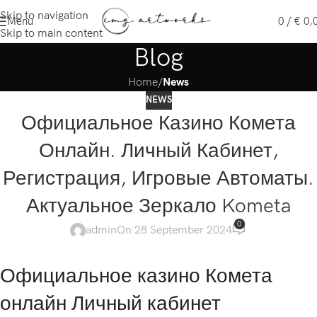
Skip to navigation
Menu
0
/
€
0,
Skip to main content
Blog
Home
/
News
NEWS
Официальное Казино Комета
Онлайн. Личный Кабинет,
Регистрация, Игровые Автоматы.
Актуальное Зеркало Kometa
0
admin
On 28 September 2024
Официальное казино Комета
онлайн Личный кабинет