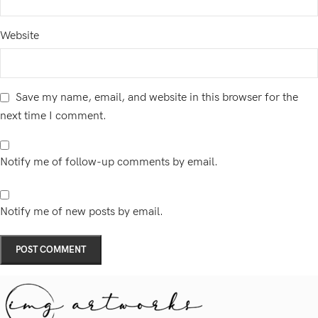
Website
Save my name, email, and website in this browser for the
next time I comment.
Notify me of follow-up comments by email.
Notify me of new posts by email.