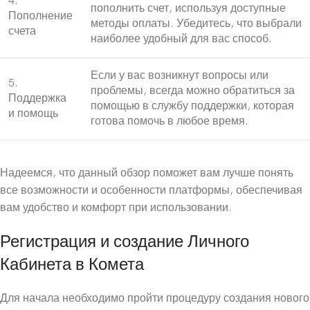
4.
пополнить счет, используя доступные
Пополнение
методы оплаты. Убедитесь, что выбрали
счета
наиболее удобный для вас способ.
Если у вас возникнут вопросы или
5.
проблемы, всегда можно обратиться за
Поддержка
помощью в службу поддержки, которая
и помощь
готова помочь в любое время.
Надеемся, что данный обзор поможет вам лучше понять
все возможности и особенности платформы, обеспечивая
вам удобство и комфорт при использовании.
Регистрация и создание Личного
Кабинета в Комета
Для начала необходимо пройти процедуру создания нового