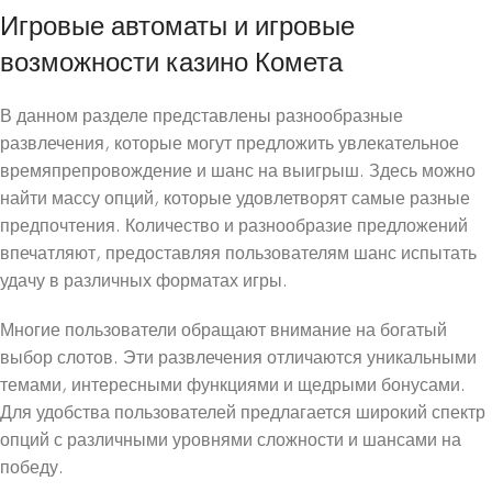
Игровые автоматы и игровые
возможности казино Комета
В данном разделе представлены разнообразные
развлечения, которые могут предложить увлекательное
времяпрепровождение и шанс на выигрыш. Здесь можно
найти массу опций, которые удовлетворят самые разные
предпочтения. Количество и разнообразие предложений
впечатляют, предоставляя пользователям шанс испытать
удачу в различных форматах игры.
Многие пользователи обращают внимание на богатый
выбор слотов. Эти развлечения отличаются уникальными
темами, интересными функциями и щедрыми бонусами.
Для удобства пользователей предлагается широкий спектр
опций с различными уровнями сложности и шансами на
победу.