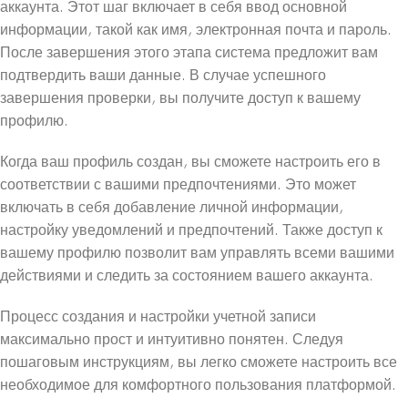
аккаунта. Этот шаг включает в себя ввод основной
информации, такой как имя, электронная почта и пароль.
После завершения этого этапа система предложит вам
подтвердить ваши данные. В случае успешного
завершения проверки, вы получите доступ к вашему
профилю.
Когда ваш профиль создан, вы сможете настроить его в
соответствии с вашими предпочтениями. Это может
включать в себя добавление личной информации,
настройку уведомлений и предпочтений. Также доступ к
вашему профилю позволит вам управлять всеми вашими
действиями и следить за состоянием вашего аккаунта.
Процесс создания и настройки учетной записи
максимально прост и интуитивно понятен. Следуя
пошаговым инструкциям, вы легко сможете настроить все
необходимое для комфортного пользования платформой.