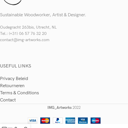
Sustainable Woodworker, Artist & Designer.
Oudegracht 263bis, Utrecht, NL
Tel.: (+31) 06 57 76 32 20
contact@img-artworks.com
USEFUL LINKS
Privacy Beleid
Retourneren
Terms & Conditions
Contact
IMG_Artworks
2022