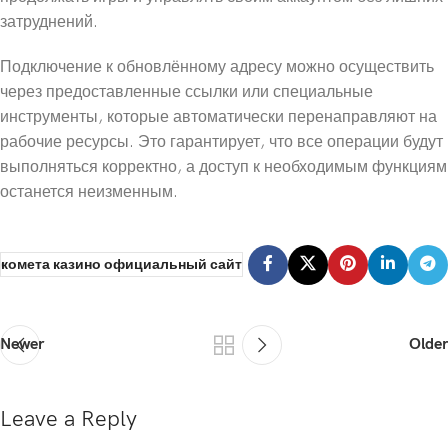
затруднений.
Подключение к обновлённому адресу можно осуществить
через предоставленные ссылки или специальные
инструменты, которые автоматически перенаправляют на
рабочие ресурсы. Это гарантирует, что все операции будут
выполняться корректно, а доступ к необходимым функциям
останется неизменным.
комета казино официальный сайт
Newer
Older
Leave a Reply