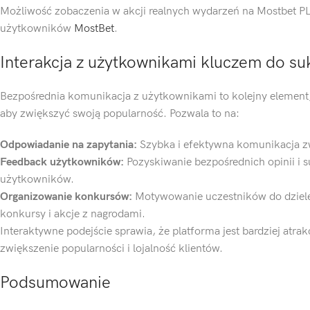
Możliwość zobaczenia w akcji realnych wydarzeń na Mostbet PL 
użytkowników
MostBet
.
Interakcja z użytkownikami kluczem do su
Bezpośrednia komunikacja z użytkownikami to kolejny elemen
aby zwiększyć swoją popularność. Pozwala to na:
Odpowiadanie na zapytania:
Szybka i efektywna komunikacja z
Feedback użytkowników:
Pozyskiwanie bezpośrednich opinii i s
użytkowników.
Organizowanie konkursów:
Motywowanie uczestników do dziele
konkursy i akcje z nagrodami.
Interaktywne podejście sprawia, że platforma jest bardziej atra
zwiększenie popularności i lojalność klientów.
Podsumowanie