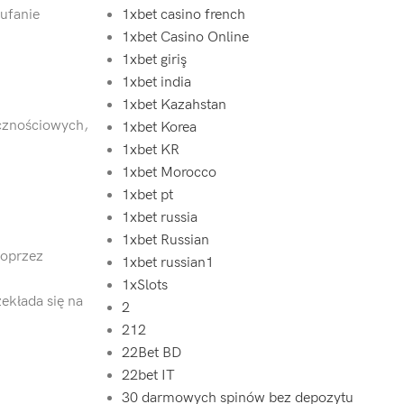
ufanie
1xbet casino french
1xbet Casino Online
1xbet giriş
1xbet india
1xbet Kazahstan
cznościowych,
1xbet Korea
1xbet KR
1xbet Morocco
1xbet pt
1xbet russia
1xbet Russian
poprzez
1xbet russian1
1xSlots
zekłada się na
2
212
22Bet BD
22bet IT
30 darmowych spinów bez depozytu