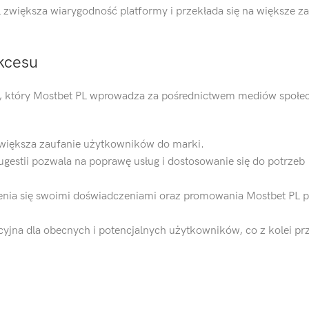
zwiększa wiarygodność platformy i przekłada się na większe za
kcesu
t, który Mostbet PL wprowadza za pośrednictwem mediów społe
większa zaufanie użytkowników do marki.
ugestii pozwala na poprawę usług i dostosowanie się do potrzeb
nia się swoimi doświadczeniami oraz promowania Mostbet PL 
kcyjna dla obecnych i potencjalnych użytkowników, co z kolei pr