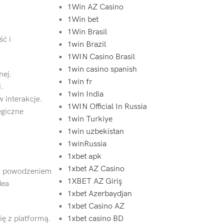
1Win AZ Casino
1Win bet
1Win Brasil
ć i
1win Brazil
1WIN Casino Brasil
1win casino spanish
nej.
1win fr
.
1win India
 interakcje.
1WIN Official In Russia
egiczne
1win Turkiye
1win uzbekistan
1winRussia
1xbet apk
1xbet AZ Casino
 z powodzeniem
1XBET AZ Giriş
dea
1xbet Azerbaydjan
1xbet Casino AZ
ię z platformą.
1xbet casino BD