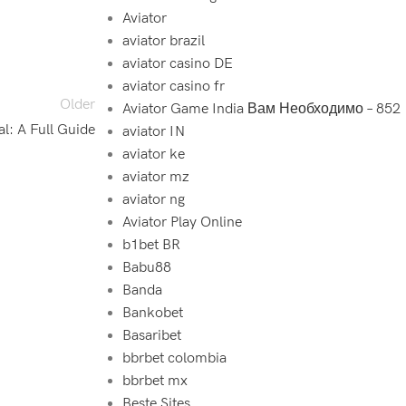
Aviator
aviator brazil
aviator casino DE
aviator casino fr
Older
Aviator Game India Вам Необходимо – 852
l: A Full Guide
aviator IN
aviator ke
aviator mz
aviator ng
Aviator Play Online
b1bet BR
Babu88
Banda
Bankobet
Basaribet
bbrbet colombia
bbrbet mx
Beste Sites