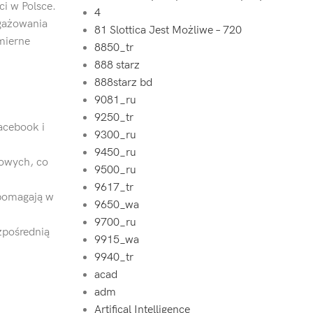
ci w Polsce.
4
ngażowania
81 Slottica Jest Możliwe – 720
mierne
8850_tr
888 starz
888starz bd
9081_ru
9250_tr
acebook i
9300_ru
9450_ru
iowych, co
9500_ru
9617_tr
 pomagają w
9650_wa
9700_ru
zpośrednią
9915_wa
9940_tr
acad
adm
Artifical Intelligence