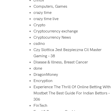
chnov
Computers, Games
crazy time
crazy time live
Crypto
Cryptocurrency exchange
Cryptocurrency News
csdino
Czy Slottica Jest Bezpieczna Cil Master
Gaming – 38
Disease & Illness, Breast Cancer
done
DragonMoney
Encryption
Experience The Thrill Of Online Betting With
Mostbet The Best Guide For Indian Bettors –
306
FinTech