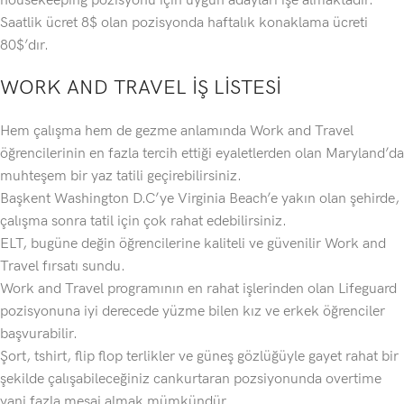
housekeeping pozisyonu için uygun adayları işe almaktadır.
Saatlik ücret 8$ olan pozisyonda haftalık konaklama ücreti
80$’dır.
WORK AND TRAVEL İŞ LİSTESİ
Hem çalışma hem de gezme anlamında Work and Travel
öğrencilerinin en fazla tercih ettiği eyaletlerden olan Maryland’da
muhteşem bir yaz tatili geçirebilirsiniz.
Başkent Washington D.C’ye Virginia Beach’e yakın olan şehirde,
çalışma sonra tatil için çok rahat edebilirsiniz.
ELT, bugüne değin öğrencilerine kaliteli ve güvenilir Work and
Travel fırsatı sundu.
Work and Travel programının en rahat işlerinden olan Lifeguard
pozisyonuna iyi derecede yüzme bilen kız ve erkek öğrenciler
başvurabilir.
Şort, tshirt, flip flop terlikler ve güneş gözlüğüyle gayet rahat bir
şekilde çalışabileceğiniz cankurtaran pozsiyonunda overtime
yani fazla mesai almak mümkündür.