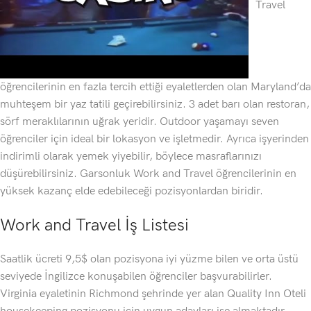
Travel
öğrencilerinin en fazla tercih ettiği eyaletlerden olan Maryland’da
muhteşem bir yaz tatili geçirebilirsiniz. 3 adet barı olan restoran,
sörf meraklılarının uğrak yeridir. Outdoor yaşamayı seven
öğrenciler için ideal bir lokasyon ve işletmedir. Ayrıca işyerinden
indirimli olarak yemek yiyebilir, böylece masraflarınızı
düşürebilirsiniz. Garsonluk Work and Travel öğrencilerinin en
yüksek kazanç elde edebileceği pozisyonlardan biridir.
Work and Travel İş Listesi
Saatlik ücreti 9,5$ olan pozisyona iyi yüzme bilen ve orta üstü
seviyede İngilizce konuşabilen öğrenciler başvurabilirler.
Virginia eyaletinin Richmond şehrinde yer alan Quality Inn Oteli