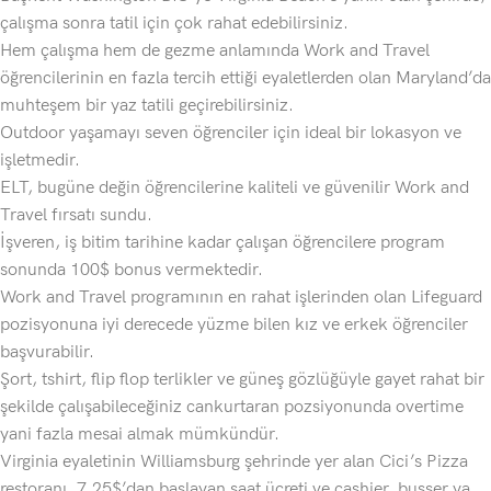
çalışma sonra tatil için çok rahat edebilirsiniz.
Hem çalışma hem de gezme anlamında Work and Travel
öğrencilerinin en fazla tercih ettiği eyaletlerden olan Maryland’da
muhteşem bir yaz tatili geçirebilirsiniz.
Outdoor yaşamayı seven öğrenciler için ideal bir lokasyon ve
işletmedir.
ELT, bugüne değin öğrencilerine kaliteli ve güvenilir Work and
Travel fırsatı sundu.
İşveren, iş bitim tarihine kadar çalışan öğrencilere program
sonunda 100$ bonus vermektedir.
Work and Travel programının en rahat işlerinden olan Lifeguard
pozisyonuna iyi derecede yüzme bilen kız ve erkek öğrenciler
başvurabilir.
Şort, tshirt, flip flop terlikler ve güneş gözlüğüyle gayet rahat bir
şekilde çalışabileceğiniz cankurtaran pozsiyonunda overtime
yani fazla mesai almak mümkündür.
Virginia eyaletinin Williamsburg şehrinde yer alan Cici’s Pizza
restoranı, 7,25$’dan başlayan saat ücreti ve cashier, busser ya