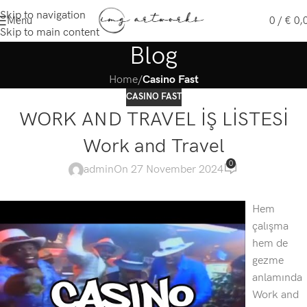
Skip to navigation
Menu
0
/
€
0,
Skip to main content
Blog
Home
/
Casino Fast
CASINO FAST
WORK AND TRAVEL İŞ LİSTESİ
Work and Travel
0
admin
On 27 November 2024
Hem
çalışma
hem de
gezme
anlamında
Work and