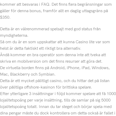
kommer att besvaras i FAQ. Det finns flera begränsningar som
gäller för denna bonus, framför allt en daglig uttagsgräns på
$350.
Detta är en välrenommerad spelsajt med god status från
myndigheterna.
Så om du är en som uppskattar att kunna Casino lite var som
helst är detta faktiskt ett riktigt bra alternativ.
Ändå kommer en bra operatör som denna inte att tveka att
skriva en mobilversion om det finns resurser att göra det.
De virtuella borden finns på Android, iPhone, iPad, Windows,
Mac, Blackberry och Symbian.
Detta är ett mycket pålitligt casino, och du hittar det på listan
över pålitliga offshore-kasinon för brittiska spelare.
Efter ytterligare 3 insättningar i följd kommer spelare att få 1000
lojalitetspoäng per varje insättning, tills de samlar på sig 5000
lojalitetspoäng totalt. Innan du tar steget och börjar spela med
dina pengar måste du dock kontrollera om detta också är fallet i