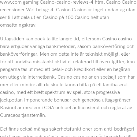
www.com gaming Casino-casino-reviews-4.html Casino Casino
recensioner Vårt betyg: 4. Casino Casino är inget undantag utan
ser till att dela ut en Casino på 100 Casino helt utan
omsättningskrav.
Uttagstiden kan dock ta lite längre tid, eftersom Casino casino
bara erbjuder vanliga bankmetoder, såsom banköverföring och
banköverföringar. Men om detta inte är tekniskt möjligt, eller
för att undvika misstänkt aktivitet relaterad till överutgifter, kan
pengarna tas ut med ett betal- och kreditkort eller en begäran
om uttag via internetbank. Casino casino är en spelsajt som har
mer eller mindre allt du skulle kunna hitta på ett landbaserat
casino, med ett brett spektrum av spel, stora progressiva
jackpottar, imponerande bonusar och generösa uttagsgränser.
Kasinot är medlem i CGA och det är licensierat och reglerat av
Curacaos tjänstemän.
Det finns också många säkerhetsfunktioner som anti-bedrägeri
och licensiering och många andra saker som gör hemsidan till