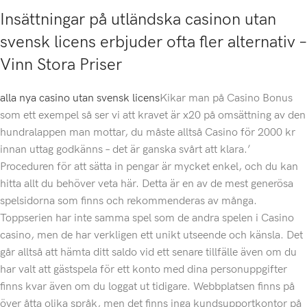
Insättningar på utländska casinon utan
svensk licens erbjuder ofta fler alternativ –
Vinn Stora Priser
alla nya casino utan svensk licens
Kikar man på Casino Bonus
som ett exempel så ser vi att kravet är x20 på omsättning av den
hundralappen man mottar, du måste alltså Casino för 2000 kr
innan uttag godkänns – det är ganska svårt att klara.’
Proceduren för att sätta in pengar är mycket enkel, och du kan
hitta allt du behöver veta här. Detta är en av de mest generösa
spelsidorna som finns och rekommenderas av många.
Toppserien har inte samma spel som de andra spelen i Casino
casino, men de har verkligen ett unikt utseende och känsla. Det
går alltså att hämta ditt saldo vid ett senare tillfälle även om du
har valt att gästspela för ett konto med dina personuppgifter
finns kvar även om du loggat ut tidigare. Webbplatsen finns på
över åtta olika språk, men det finns inga kundsupportkontor på