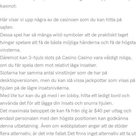
kasinot.
Här visar vi upp några av de casinoen som du kan hitta på
sajten.
Dessa spel har så många wild-symboler att de praktiskt taget
tvingar spelare att få de bästa möjliga händerna och få de högsta
vinsterna.
Däremot kan 3-hjuls slots på Casino Casino vara väldigt roliga,
om du får spela dem mot relativt låga insatser.
Slotarna har samma antal vinstlinjer som de har på
desktopversionen, men du kan slå vissa jackpottar som visas på
hjulen på de lägre insatsnivåerna.
Med lite tur kan du gå med i en lobby, hitta ett ledigt bord och
använda det för att lägga din insats och snurra hjulen.
Det maximala beloppet de kan få från dig är $40 per uttag och
endast personalen med den högsta positionen kan godkänna
denna utbetalning. Även om webbplatsen anger att de stöder
flera alternativ, är det inte fallet.Det finns inget alternativ att ta ut