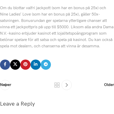
Om du blottar valfri jackpott (som har en bonus på 25x) och
Nine Ladies’ Love (som har en bonus på 25x), gäller 50x-
satsningen. Bonusrundan ger spelarna ytterligare chanser att
vinna ett jackpottpris på upp till $5000. Liksom alla andra Dama
N.V.-kasino erbjuder kasinot ett lojalitetspoängprogram som
belönar spelare för att satsa och spela på kasinot. Du kan också
spela mot dealern, och chanserna att vinna är desamma.
Newer
Older
Leave a Reply