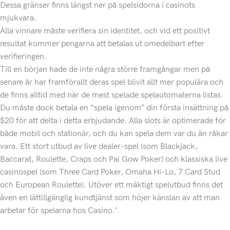
Dessa gränser finns längst ner på spelsidorna i casinots
mjukvara.
Alla vinnare måste verifiera sin identitet, och vid ett positivt
resultat kommer pengarna att betalas ut omedelbart efter
verifieringen.
Till en början hade de inte några större framgångar men på
senare år har framförallt deras spel blivit allt mer populära och
de finns alltid med när de mest spelade spelautomaterna listas.
Du måste dock betala en “spela igenom” din första insättning på
$20 för att delta i detta erbjudande. Alla slots är optimerade för
både mobil och stationär, och du kan spela dem var du än råkar
vara. Ett stort utbud av live dealer-spel (som Blackjack,
Baccarat, Roulette, Craps och Pai Gow Poker) och klassiska live
casinospel (som Three Card Poker, Omaha Hi-Lo, 7 Card Stud
och European Roulette). Utöver ett mäktigt spelutbud finns det
även en lättillgänglig kundtjänst som höjer känslan av att man
arbetar för spelarna hos Casino.’