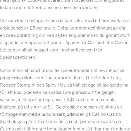
med hjälp av Lotto-mjukvaran, som utvecklas och erbjuds av
ledaren inom lotteribranschen över hela världen.
Det maximala beloppet som du kan satsa med ett bonusrelaterat
erbjudande är £5 per snurr. Detta kommer definitivt att ge dig
en bra uppfattning om vad sajten erbjuder innan du gör ett stort
åtagande och öppnar ett konto. Ägaren för Casino heter Casino
Ltd och är alltså bolaget som innehar licensen från
Spelinspektionen.
Kasinot har ett stort utbud av spelautomater online, inklusive
progressiva slots som The Immortal Reel, The Golden Turd,
Rooster Stompin’ och Spicy Hot, så håll ett öga på jackpottarna
för ett tips. Spelaren kan satsa sina gratissnurr tre gånger,
satsningsbeloppet är begränsat till $5, och den maximala
insatsen på ett snurr är $1. Ge dig själv chansen att vinna en
förmögenhet med alla bonuserbjudanden på Casino Casino
Spelbolagen går ofta ut med dessa och gör man research på
Casino och tillhörande bonuskoder innan så hittar man koderna