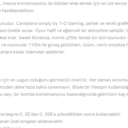
cu, meyve kombinasyonu ile ödülleri elde etmek için en üst seviye 
 faydalanabiliyor.
yunudur. Candyland simply by 1×2 Gaming, parlak ve renkli grafikl
rd özellik sunar. Oyun hafif ve eğlenceli bir atmosfere sahiptir,
n ideal kılar. Sweet Bonanza, komik çiftlik temalı bir slot oyunudu
 ve oyuncular 1100x ile güneş gözlükleri, üzüm, ceviz empieza h
rlara kadar ödemeler alabilirler.
in için en uygun olduğunu görmenizi öneririz. Her zaman sorumlu
zden daha fazla bahis oynamayın. Böyle bir freespin kullanıldı
Bu sayı, bir bomba kombinasyonu kazandığınızda gelirinizin kaç 
 başına 0, 3$’dan 0, 35$’a yükselttikten sonra kullanılabilir.
lanan özel simgeler eklenecektir.