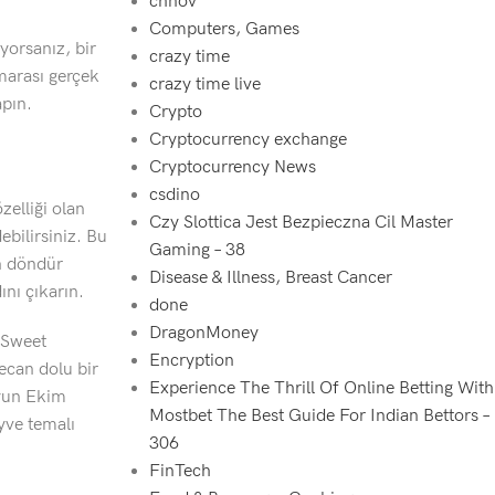
chnov
Computers, Games
yorsanız, bir
crazy time
marası gerçek
crazy time live
apın.
Crypto
Cryptocurrency exchange
Cryptocurrency News
csdino
zelliği olan
Czy Slottica Jest Bezpieczna Cil Master
bilirsiniz. Bu
Gaming – 38
en döndür
Disease & Illness, Breast Cancer
ını çıkarın.
done
DragonMoney
 Sweet
Encryption
ecan dolu bir
Experience The Thrill Of Online Betting With
Oyun Ekim
Mostbet The Best Guide For Indian Bettors –
yve temalı
306
FinTech