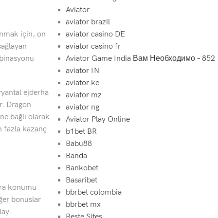
Aviator
aviator brazil
nmak için, on
aviator casino DE
 sağlayan
aviator casino fr
mbinasyonu
Aviator Game India Вам Необходимо – 852
aviator IN
aviator ke
ryantal ejderha
aviator mz
ır. Dragon
aviator ng
ne bağlı olarak
Aviator Play Online
n fazla kazanç
b1bet BR
Babu88
Banda
Bankobet
Basaribet
para konumu
bbrbet colombia
iğer bonuslar
bbrbet mx
lay
Beste Sites