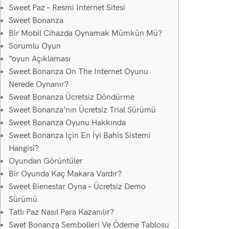
Sweet Paz – Resmi Internet Sitesi
Sweet Bonanza
Bir Mobil Cihazda Oynamak Mümkün Mü?
Sorumlu Oyun
“oyun Açıklaması
Sweet Bonanza On The Internet Oyunu
Nerede Oynanır?
Sweat Bonanza Ücretsiz Döndürme
Sweet Bonanza’nın Ücretsiz Trial Sürümü
Sweet Bonanza Oyunu Hakkında
Sweet Bonanza Için En İyi Bahis Sistemi
Hangisi?
Oyundan Görüntüler
Bir Oyunda Kaç Makara Vardır?
Sweet Bienestar Oyna – Ücretsiz Demo
Sürümü
Tatlı Paz Nasıl Para Kazanılır?
Swet Bonanza Sembolleri Ve Ödeme Tablosu