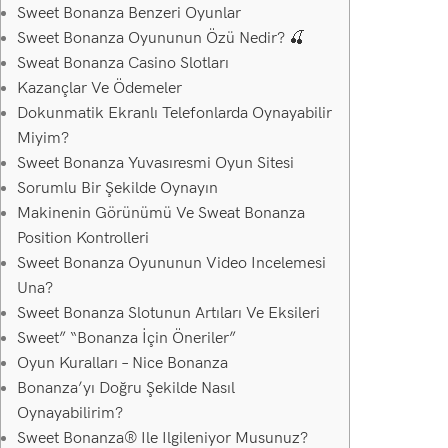
Sweet Bonanza Benzeri Oyunlar
Sweet Bonanza Oyununun Özü Nedir? 🍒
Sweat Bonanza Casino Slotları
Kazançlar Ve Ödemeler
Dokunmatik Ekranlı Telefonlarda Oynayabilir
Miyim?
Sweet Bonanza Yuvasıresmi Oyun Sitesi
Sorumlu Bir Şekilde Oynayın
Makinenin Görünümü Ve Sweat Bonanza
Position Kontrolleri
Sweet Bonanza Oyununun Video Incelemesi
Una?
Sweet Bonanza Slotunun Artıları Ve Eksileri
Sweet” “Bonanza İçin Öneriler”
Oyun Kuralları – Nice Bonanza
Bonanza’yı Doğru Şekilde Nasıl
Oynayabilirim?
Sweet Bonanza® Ile Ilgileniyor Musunuz?