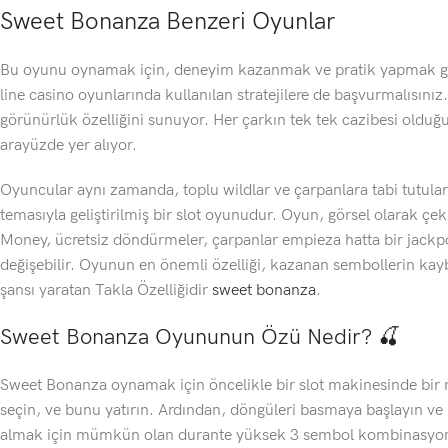
Sweet Bonanza Benzeri Oyunlar
Bu oyunu oynamak için, deneyim kazanmak ve pratik yapmak ge
line casino oyunlarında kullanılan stratejilere de başvurmalısını
görünürlük özelliğini sunuyor. Her çarkın tek tek cazibesi oldu
arayüzde yer alıyor.
Oyuncular aynı zamanda, toplu wildlar ve çarpanlara tabi tutular
temasıyla geliştirilmiş bir slot oyunudur. Oyun, görsel olarak çe
Money, ücretsiz döndürmeler, çarpanlar empieza hatta bir jackpot 
değişebilir. Oyunun en önemli özelliği, kazanan sembollerin kayb
şansı yaratan Takla Özelliğidir
sweet bonanza
.
Sweet Bonanza Oyununun Özü Nedir? 🍒
Sweet Bonanza oynamak için öncelikle bir slot makinesinde bir
seçin, ve bunu yatırın. Ardından, döngüleri basmaya başlayın ve 
almak için mümkün olan durante yüksek 3 sembol kombinasyonu