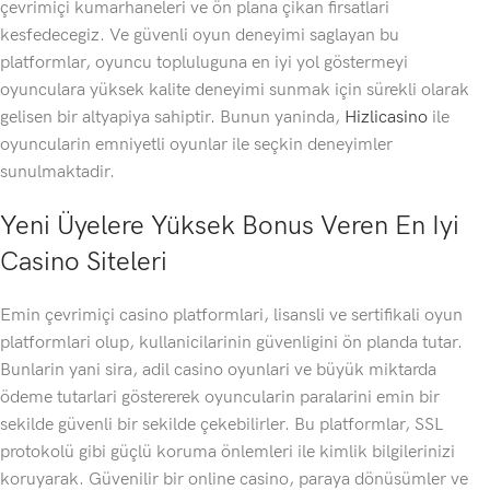
çevrimiçi kumarhaneleri ve ön plana çikan firsatlari
kesfedecegiz. Ve güvenli oyun deneyimi saglayan bu
platformlar, oyuncu topluluguna en iyi yol göstermeyi
oyunculara yüksek kalite deneyimi sunmak için sürekli olarak
gelisen bir altyapiya sahiptir. Bunun yaninda,
Hizlicasino
ile
oyuncularin emniyetli oyunlar ile seçkin deneyimler
sunulmaktadir.
Yeni Üyelere Yüksek Bonus Veren En Iyi
Casino Siteleri
Emin çevrimiçi casino platformlari, lisansli ve sertifikali oyun
platformlari olup, kullanicilarinin güvenligini ön planda tutar.
Bunlarin yani sira, adil casino oyunlari ve büyük miktarda
ödeme tutarlari göstererek oyuncularin paralarini emin bir
sekilde güvenli bir sekilde çekebilirler. Bu platformlar, SSL
protokolü gibi güçlü koruma önlemleri ile kimlik bilgilerinizi
koruyarak. Güvenilir bir online casino, paraya dönüsümler ve