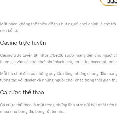
Một phần không thể thiếu để thu hút người chơi chính là các trò
nên bỏ lỡ:
Casino trực tuyến
Casino trực tuyến tại https://bet88.spot/ mang đến cho người c
tham gia vào các trò chơi như blackjack, roulette, baccarat, pok
Mỗi trò chơi đều có những quy tắc riêng, nhưng chúng đều mang l
tương tác với dealer và những người chơi khác trong thời gian th
Cá cược thể thao
Cá cược thể thao là một trong những lĩnh vực nổi bật nhất trên
nhau như bóng đá, bóng rổ, tennis…