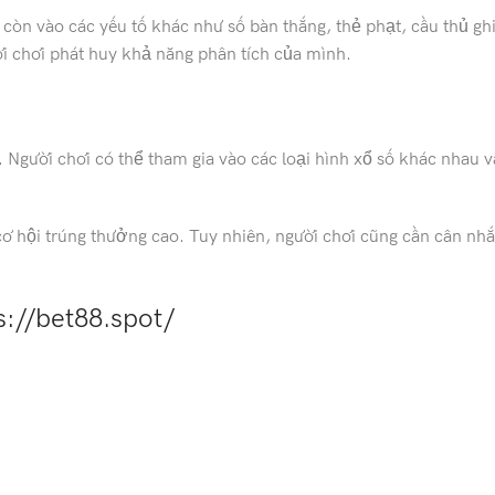
 còn vào các yếu tố khác như số bàn thắng, thẻ phạt, cầu thủ gh
ời chơi phát huy khả năng phân tích của mình.
/. Người chơi có thể tham gia vào các loại hình xổ số khác nhau 
 cơ hội trúng thưởng cao. Tuy nhiên, người chơi cũng cần cân nh
s://bet88.spot/