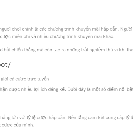
 người chơi chính là các chương trình khuyến mãi hấp dẫn. Người
 cược miễn phí và nhiều chương trình khuyến mãi khác.
 hội chiến thắng mà còn tạo ra những trải nghiệm thú vị khi th
pot/
nhận được nhiều lợi ích đáng kể. Dưới đây là một số điểm nổi bật
thắng lớn với tỷ lệ cược hấp dẫn. Nền tảng cam kết cung cấp tỷ 
ặt cược của mình.