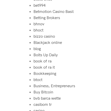
bet994‍
Betmotion Casino Basil
Betting Brokers
bhnov
bhoct
bizzo casino
Blackjack online
blog
Bolts Up Daily
book of ra
book of ra it
Bookkeeping
btoct
Business, Entrepreneurs
Buy Bitcoin
bvb barca wette
casibom tr
casino