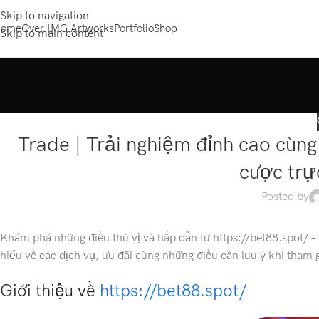
Skip to navigation
ome
Over IMG Artworks
Portfolio
Shop
Skip to main content
Trade | Trải nghiệm đỉnh cao cùng
cược trự
Posted by
Khám phá những điều thú vị và hấp dẫn từ https://bet88.spot/ –
hiểu về các dịch vụ, ưu đãi cùng những điều cần lưu ý khi tham 
Giới thiệu về
https://bet88.spot/