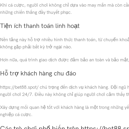
Khi cá cược, người chơi không chỉ dựa vào may mắn mà còn cần
những chiến thắng đầy thuyết phục.
Tiện ích thanh toán linh hoạt
Nền tảng này hỗ trợ nhiều hình thức thanh toán, từ chuyển khoả
không gặp phải bất kỳ trở ngại nào.
Hơn nữa, quá trình giao dịch được đảm bảo an toàn và bảo mật
Hỗ trợ khách hàng chu đáo
https://bet88.spot/ chú trọng đến dịch vụ khách hàng. Đội ngũ 
người chơi 24/7. Điều này không chỉ giúp người chơi cảm thấy t
Xây dựng mối quan hệ tốt với khách hàng là một trong những yếu 
nghiệp cá cược.
Các trò chơi phổ biến trên https://bet88.s