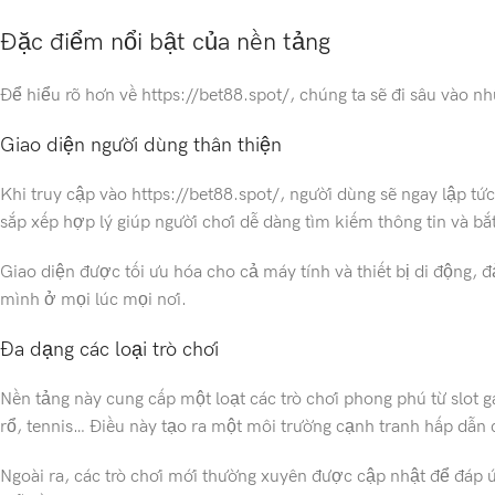
Đặc điểm nổi bật của nền tảng
Để hiểu rõ hơn về https://bet88.spot/, chúng ta sẽ đi sâu vào n
Giao diện người dùng thân thiện
Khi truy cập vào https://bet88.spot/, người dùng sẽ ngay lập t
sắp xếp hợp lý giúp người chơi dễ dàng tìm kiếm thông tin và b
Giao diện được tối ưu hóa cho cả máy tính và thiết bị di động, 
mình ở mọi lúc mọi nơi.
Đa dạng các loại trò chơi
Nền tảng này cung cấp một loạt các trò chơi phong phú từ slot
rổ, tennis… Điều này tạo ra một môi trường cạnh tranh hấp dẫn 
Ngoài ra, các trò chơi mới thường xuyên được cập nhật để đáp 