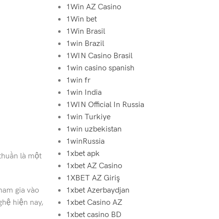
1Win AZ Casino
1Win bet
1Win Brasil
1win Brazil
1WIN Casino Brasil
1win casino spanish
1win fr
1win India
1WIN Official In Russia
1win Turkiye
1win uzbekistan
1winRussia
1xbet apk
 thuần là một
1xbet AZ Casino
1XBET AZ Giriş
tham gia vào
1xbet Azerbaydjan
ghệ hiện nay,
1xbet Casino AZ
1xbet casino BD