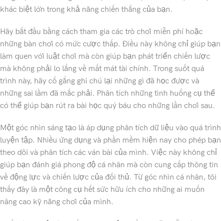
khác biệt lớn trong khả năng chiến thắng của bạn.
Hãy bắt đầu bằng cách tham gia các trò chơi miễn phí hoặc
những bàn chơi có mức cược thấp. Điều này không chỉ giúp bạn
làm quen với luật chơi mà còn giúp bạn phát triển chiến lược
mà không phải lo lắng về mất mát tài chính. Trong suốt quá
trình này, hãy cố gắng ghi chú lại những gì đã học được và
những sai lầm đã mắc phải. Phân tích những tình huống cụ thể
có thể giúp bạn rút ra bài học quý báu cho những lần chơi sau.
Một góc nhìn sáng tạo là áp dụng phân tích dữ liệu vào quá trình
luyện tập. Nhiều ứng dụng và phần mềm hiện nay cho phép bạn
theo dõi và phân tích các ván bài của mình. Việc này không chỉ
giúp bạn đánh giá phong độ cá nhân mà còn cung cấp thông tin
về động lực và chiến lược của đối thủ. Từ góc nhìn cá nhân, tôi
thấy đây là một công cụ hết sức hữu ích cho những ai muốn
nâng cao kỹ năng chơi của mình.