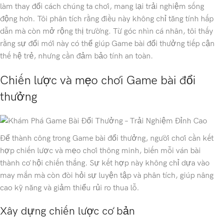
làm thay đổi cách chúng ta chơi, mang lại trải nghiệm sống
động hơn. Tôi phân tích rằng điều này không chỉ tăng tính hấp
dẫn mà còn mở rộng thị trường. Từ góc nhìn cá nhân, tôi thấy
rằng sự đổi mới này có thể giúp Game bài đổi thưởng tiếp cận
thế hệ trẻ, nhưng cần đảm bảo tính an toàn.
Chiến lược và mẹo chơi Game bài đổi
thưởng
Để thành công trong Game bài đổi thưởng, người chơi cần kết
hợp chiến lược và mẹo chơi thông minh, biến mỗi ván bài
thành cơ hội chiến thắng. Sự kết hợp này không chỉ dựa vào
may mắn mà còn đòi hỏi sự luyện tập và phân tích, giúp nâng
cao kỹ năng và giảm thiểu rủi ro thua lỗ.
Xây dựng chiến lược cơ bản