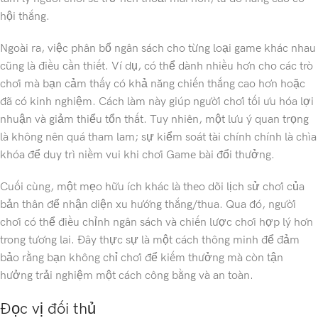
hội thắng.
Ngoài ra, việc phân bổ ngân sách cho từng loại game khác nhau
cũng là điều cần thiết. Ví dụ, có thể dành nhiều hơn cho các trò
chơi mà bạn cảm thấy có khả năng chiến thắng cao hơn hoặc
đã có kinh nghiệm. Cách làm này giúp người chơi tối ưu hóa lợi
nhuận và giảm thiểu tổn thất. Tuy nhiên, một lưu ý quan trọng
là không nên quá tham lam; sự kiểm soát tài chính chính là chìa
khóa để duy trì niềm vui khi chơi Game bài đổi thưởng.
Cuối cùng, một mẹo hữu ích khác là theo dõi lịch sử chơi của
bản thân để nhận diện xu hướng thắng/thua. Qua đó, người
chơi có thể điều chỉnh ngân sách và chiến lược chơi hợp lý hơn
trong tương lai. Đây thực sự là một cách thông minh để đảm
bảo rằng bạn không chỉ chơi để kiếm thưởng mà còn tận
hưởng trải nghiệm một cách công bằng và an toàn.
Đọc vị đối thủ