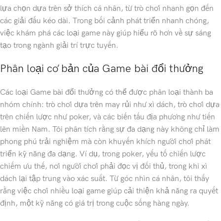
lựa chọn dựa trên sở thích cá nhân, từ trò chơi nhanh gọn đến
các giải đấu kéo dài. Trong bối cảnh phát triển nhanh chóng,
việc khám phá các loại game này giúp hiểu rõ hơn về sự sáng
tạo trong ngành giải trí trực tuyến.
Phân loại cơ bản của Game bài đổi thưởng
Các loại Game bài đổi thưởng có thể được phân loại thành ba
nhóm chính: trò chơi dựa trên may rủi như xì dách, trò chơi dựa
trên chiến lược như poker, và các biến tấu địa phương như tiến
lên miền Nam. Tôi phân tích rằng sự đa dạng này không chỉ làm
phong phú trải nghiệm mà còn khuyến khích người chơi phát
triển kỹ năng đa dạng. Ví dụ, trong poker, yếu tố chiến lược
chiếm ưu thế, nơi người chơi phải đọc vị đối thủ, trong khi xì
dách lại tập trung vào xác suất. Từ góc nhìn cá nhân, tôi thấy
rằng việc chơi nhiều loại game giúp cải thiện khả năng ra quyết
định, một kỹ năng có giá trị trong cuộc sống hàng ngày.