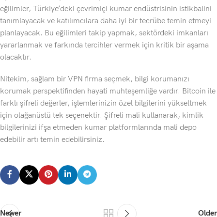
eğilimler, Türkiye’deki çevrimiçi kumar endüstrisinin istikbalini
tanımlayacak ve katılımcılara daha iyi bir tecrübe temin etmeyi
planlayacak. Bu eğilimleri takip yapmak, sektördeki imkanları
yararlanmak ve farkında tercihler vermek için kritik bir aşama
olacaktır.
Nitekim, sağlam bir VPN firma seçmek, bilgi korumanızı
korumak perspektifinden hayati muhteşemliğe vardır. Bitcoin ile
farklı şifreli değerler, işlemlerinizin özel bilgilerini yükseltmek
için olağanüstü tek seçenektir. Şifreli mali kullanarak, kimlik
bilgilerinizi ifşa etmeden kumar platformlarında mali depo
edebilir artı temin edebilirsiniz.
Newer
Older