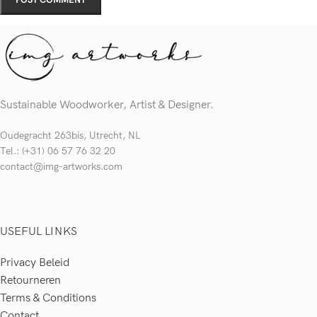
Sustainable Woodworker, Artist & Designer.
Oudegracht 263bis, Utrecht, NL
Tel.: (+31) 06 57 76 32 20
contact@img-artworks.com
USEFUL LINKS
Privacy Beleid
Retourneren
Terms & Conditions
Contact