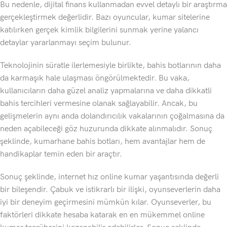
Bu nedenle, dijital finans kullanmadan evvel detaylı bir araştırma
gerçekleştirmek değerlidir. Bazı oyuncular, kumar sitelerine
katılırken gerçek kimlik bilgilerini sunmak yerine yalancı
detaylar yararlanmayı seçim bulunur.
Teknolojinin süratle ilerlemesiyle birlikte, bahis botlarının daha
da karmaşık hale ulaşması öngörülmektedir. Bu vaka,
kullanıcıların daha güzel analiz yapmalarına ve daha dikkatli
bahis tercihleri vermesine olanak sağlayabilir. Ancak, bu
gelişmelerin aynı anda dolandırıcılık vakalarının çoğalmasına da
neden açabileceği göz huzurunda dikkate alınmalıdır. Sonuç
şeklinde, kumarhane bahis botları, hem avantajlar hem de
handikaplar temin eden bir araçtır.
Sonuç şeklinde, internet hız online kumar yaşantısında değerli
bir bileşendir. Çabuk ve istikrarlı bir ilişki, oyunseverlerin daha
iyi bir deneyim geçirmesini mümkün kılar. Oyunseverler, bu
faktörleri dikkate hesaba katarak en en mükemmel online