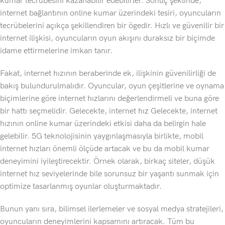
kumar tecrübesini kazanabilir edebilirler. Sonuç şeklinde,
internet bağlantının online kumar üzerindeki tesiri, oyuncuların
tecrübelerini açıkça şekillendiren bir ögedir. Hızlı ve güvenilir bir
internet ilişkisi, oyuncuların oyun akışını duraksız bir biçimde
idame ettirmelerine imkan tanır.
Fakat, internet hızının beraberinde ek, ilişkinin güvenilirliği de
bakış bulundurulmalıdır. Oyuncular, oyun çeşitlerine ve oynama
biçimlerine göre internet hızlarını değerlendirmeli ve buna göre
bir hattı seçmelidir. Gelecekte, internet hız Gelecekte, internet
hızının online kumar üzerindeki etkisi daha da belirgin hale
gelebilir. 5G teknolojisinin yaygınlaşmasıyla birlikte, mobil
internet hızları önemli ölçüde artacak ve bu da mobil kumar
deneyimini iyileştirecektir. Örnek olarak, birkaç siteler, düşük
internet hız seviyelerinde bile sorunsuz bir yaşantı sunmak için
optimize tasarlanmış oyunlar oluşturmaktadır.
Bunun yanı sıra, bilimsel ilerlemeler ve sosyal medya stratejileri,
oyuncuların deneyimlerini kapsamını artıracak. Tüm bu