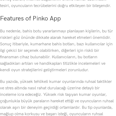
tesiri, oyuncuların tecrübelerini doğru etkileyen bir bileşendir.
Features of Pinko App
Bu nedenle, bahis botu yararlanmayı planlayan kişilerin, bu tür
riskleri göz önünde dikkate alarak hareket etmeleri önemlidir.
Sonuç itibariyle, kumarhane bahis botları, bazı kullanıcılar için
ilgi çekici bir seçenek olabilirken, diğerleri için riskli bir
finansman cihaz bulunabilir. Kullanıcıların, bu botların
sağladıkları artıları ve handikapları titizlikle incelemeleri ve
kendi oyun stratejilerini geliştirmeleri zorunludur.
Bu yazıda, yüksek tehlikeli kumar oyunlarında ruhsal taktikler
ve stres altında nasıl rahat durulacağı üzerine detaylı bir
inceleme icra edeceğiz. Yüksek risk taşıyan kumar oyunlar,
çoğunlukla büyük paraların hareket ettiği ve oyuncuların ruhsal
olarak aşırı bir deneyim geçirdiği ortamlardır. Bu tip oyunlarda,
mağlup olma korkusu ve başarı isteği, oyuncuların ruhsal