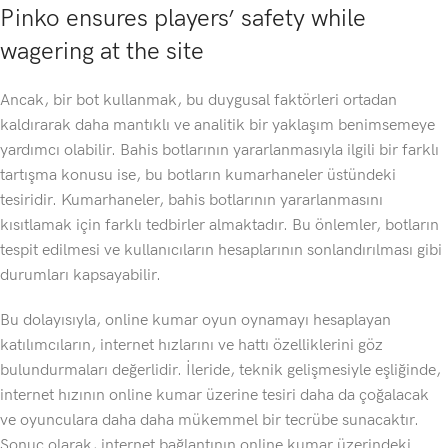
Pinko ensures players’ safety while
wagering at the site
Ancak, bir bot kullanmak, bu duygusal faktörleri ortadan
kaldırarak daha mantıklı ve analitik bir yaklaşım benimsemeye
yardımcı olabilir. Bahis botlarının yararlanmasıyla ilgili bir farklı
tartışma konusu ise, bu botların kumarhaneler üstündeki
tesiridir. Kumarhaneler, bahis botlarının yararlanmasını
kısıtlamak için farklı tedbirler almaktadır. Bu önlemler, botların
tespit edilmesi ve kullanıcıların hesaplarının sonlandırılması gibi
durumları kapsayabilir.
Bu dolayısıyla, online kumar oyun oynamayı hesaplayan
katılımcıların, internet hızlarını ve hattı özelliklerini göz
bulundurmaları değerlidir. İleride, teknik gelişmesiyle eşliğinde,
internet hızının online kumar üzerine tesiri daha da çoğalacak
ve oyunculara daha daha mükemmel bir tecrübe sunacaktır.
Sonuç olarak, internet bağlantının online kumar üzerindeki