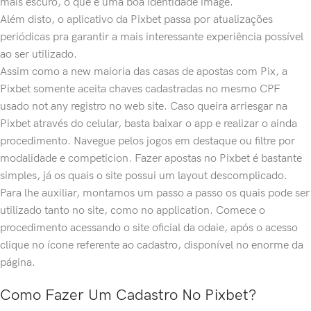
mais escuro, o que é uma boa identidade image.
Além disto, o aplicativo da Pixbet passa por atualizações
periódicas pra garantir a mais interessante experiência possível
ao ser utilizado.
Assim como a new maioria das casas de apostas com Pix, a
Pixbet somente aceita chaves cadastradas no mesmo CPF
usado not any registro no web site. Caso queira arriesgar na
Pixbet através do celular, basta baixar o app e realizar o ainda
procedimento. Navegue pelos jogos em destaque ou filtre por
modalidade e competicion. Fazer apostas no Pixbet é bastante
simples, já os quais o site possui um layout descomplicado.
Para lhe auxiliar, montamos um passo a passo os quais pode ser
utilizado tanto no site, como no application. Comece o
procedimento acessando o site oficial da odaie, após o acesso
clique no ícone referente ao cadastro, disponível no enorme da
página.
Como Fazer Um Cadastro No Pixbet?