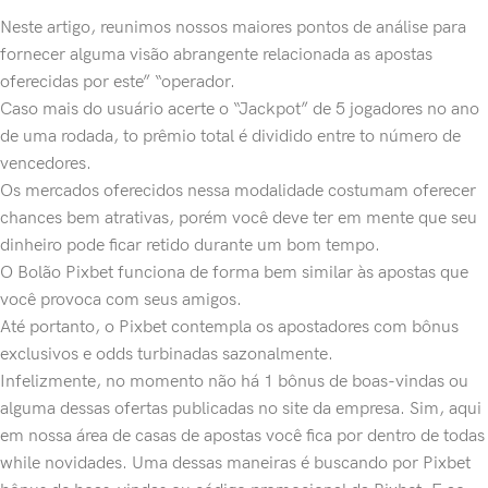
Neste artigo, reunimos nossos maiores pontos de análise para
fornecer alguma visão abrangente relacionada as apostas
oferecidas por este” “operador.
Caso mais do usuário acerte o “Jackpot” de 5 jogadores no ano
de uma rodada, to prêmio total é dividido entre to número de
vencedores.
Os mercados oferecidos nessa modalidade costumam oferecer
chances bem atrativas, porém você deve ter em mente que seu
dinheiro pode ficar retido durante um bom tempo.
O Bolão Pixbet funciona de forma bem similar às apostas que
você provoca com seus amigos.
Até portanto, o Pixbet contempla os apostadores com bônus
exclusivos e odds turbinadas sazonalmente.
Infelizmente, no momento não há 1 bônus de boas-vindas ou
alguma dessas ofertas publicadas no site da empresa. Sim, aqui
em nossa área de casas de apostas você fica por dentro de todas
while novidades. Uma dessas maneiras é buscando por Pixbet