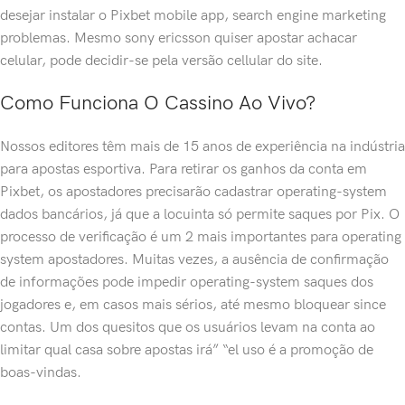
desejar instalar o Pixbet mobile app, search engine marketing
problemas. Mesmo sony ericsson quiser apostar achacar
celular, pode decidir-se pela versão cellular do site.
Como Funciona O Cassino Ao Vivo?
Nossos editores têm mais de 15 anos de experiência na indústria
para apostas esportiva. Para retirar os ganhos da conta em
Pixbet, os apostadores precisarão cadastrar operating-system
dados bancários, já que a locuinta só permite saques por Pix. O
processo de verificação é um 2 mais importantes para operating
system apostadores. Muitas vezes, a ausência de confirmação
de informações pode impedir operating-system saques dos
jogadores e, em casos mais sérios, até mesmo bloquear since
contas. Um dos quesitos que os usuários levam na conta ao
limitar qual casa sobre apostas irá” “el uso é a promoção de
boas-vindas.