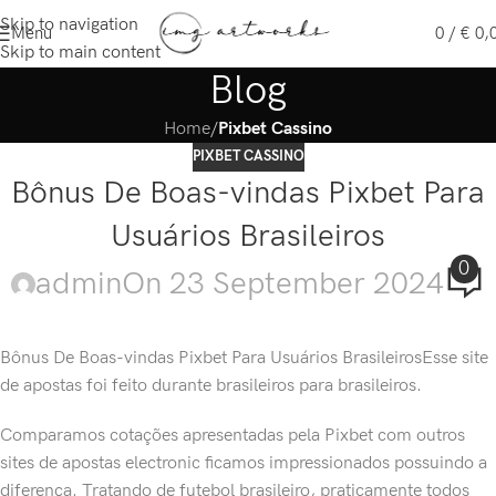
Skip to navigation
Menu
0
/
€
0,
Skip to main content
Blog
Home
/
Pixbet Cassino
PIXBET CASSINO
Bônus De Boas-vindas Pixbet Para
Usuários Brasileiros
0
admin
On 23 September 2024
Bônus De Boas-vindas Pixbet Para Usuários Brasileiros
Esse site
de apostas foi feito durante brasileiros para brasileiros.
Comparamos cotações apresentadas pela Pixbet com outros
sites de apostas electronic ficamos impressionados possuindo a
diferença. Tratando de futebol brasileiro, praticamente todos