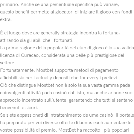
primario. Anche se una percentuale specifica può variare,
questo benefit permette ai giocatori di iniziare il gioco con fondi
extra.
È el luogo dove are generally strategia incontra la fortuna,
attirando sia gli abili che i fortunati.
La prima ragione della popolarità del club di gioco è la sua valida
licenza di Curacao, considerata una delle più prestigiose del
settore.
Fortunatamente, Mostbet supporta metodi di pagamento
affidabili sia per i actually depositi che for every i prelievi.
Ciò che distingue Mostbet non è solo la sua vasta gamma pada
coinvolgenti attività pada casinò dal listo, ma anche arianne suo
approccio incentrato sull’utente, garantendo che tutti si sentano
benvenuti e sicuri.
Se siete appassionati di intrattenimento de uma casinò, il portale
ha preparato per voi diverse offerte di bonus each aumentare le
vostre possibilità di premio. MostBet ha raccolto i più popolari