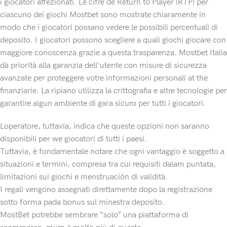
i giocatori affezionati. Le cifre de Return to Player (RTP) per
ciascuno dei giochi Mostbet sono mostrate chiaramente in
modo che i giocatori possano vedere le possibili percentuali di
deposito. I giocatori possono scegliere a quali giochi giocare con
maggiore conoscenza grazie a questa trasparenza. Mostbet Italia
dà priorità alla garanzia dell’utente con misure di sicurezza
avanzate per proteggere votre informazioni personali at the
finanziarie. La ripiano utilizza la crittografia e altre tecnologie per
garantire algun ambiente di gara sicuro per tutti i giocatori.
Loperatore, tuttavia, indica che queste opzioni non saranno
disponibili per we giocatori di tutti i paesi.
Tuttavia, è fondamentale notare che ogni vantaggio è soggetto a
situazioni e termini, compresa tra cui requisiti dalam puntata,
limitazioni sui giochi e menstruación di validità.
I regali vengono assegnati direttamente dopo la registrazione
sotto forma pada bonus sul minestra deposito.
MostBet potrebbe sembrare “solo” una piattaforma di