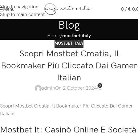
Skip to navigation
Menu
0
/
€
0,
Skip to main content
Blog
Home
/
mostbet italy
MOSTBET ITALY
Scopri Mostbet Croatia, Il
Bookmaker Più Cliccato Dai Gamer
Italian
0
admin
On 2 October 2024
Scopri Mostbet Croatia, Il Bookmaker Più Cliccato Dai Gamer
Italiani
Mostbet It: Casinò Online E Società