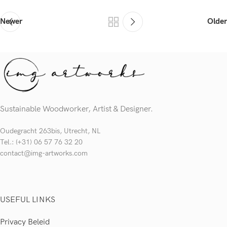
Newer
Older
Sustainable Woodworker, Artist & Designer.
Oudegracht 263bis, Utrecht, NL
Tel.: (+31) 06 57 76 32 20
contact@img-artworks.com
USEFUL LINKS
Privacy Beleid