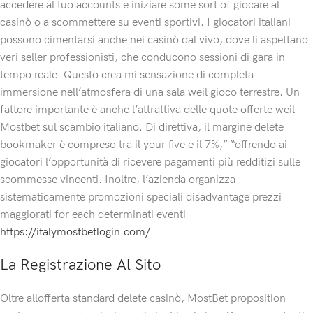
accedere al tuo accounts e iniziare some sort of giocare al
casinò o a scommettere su eventi sportivi. I giocatori italiani
possono cimentarsi anche nei casinò dal vivo, dove li aspettano
veri seller professionisti, che conducono sessioni di gara in
tempo reale. Questo crea mi sensazione di completa
immersione nell’atmosfera di una sala weil gioco terrestre. Un
fattore importante è anche l’attrattiva delle quote offerte weil
Mostbet sul scambio italiano. Di direttiva, il margine delete
bookmaker è compreso tra il your five e il 7%,” “offrendo ai
giocatori l’opportunità di ricevere pagamenti più redditizi sulle
scommesse vincenti. Inoltre, l’azienda organizza
sistematicamente promozioni speciali disadvantage prezzi
maggiorati for each determinati eventi
https://italymostbetlogin.com/
.
La Registrazione Al Sito
Oltre allofferta standard delete casinò, MostBet proposition