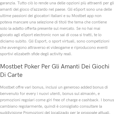
garanzia. Tutto ciò lo rende una delle opzioni più attraenti per gli
amanti del gioco d’azzardo nel paese. Gli eSport sono una delle
ultime passioni dei giocatori italiani e su Mostbet app non
poteva mancare una selezione di titoli the tema che contiene
solo la adatto offerta presente sul mercato. Se no hai mai
giocato agli eSport electronic non sai di cosa si tratti, te lo
diciamo subito. Gli Esport, o sport virtuali, sono competizioni
che avvengono attraverso el videogame e riproducono eventi
sportivi elizabeth sfide degli activity reali.
Mostbet Poker Per Gli Amanti Dei Giochi
Di Carte
Mostbet offre vari bonus, inclusi un generoso added bonus di
benvenuto for every i nuovi utenti, bonus sul almacén, e
promozioni regolari come giri free of charge e cashback. I bonus
cambiano regolarmente, quindi è consigliato consultare la
suddivisione Promozioni del localizado per le proposée attuali.