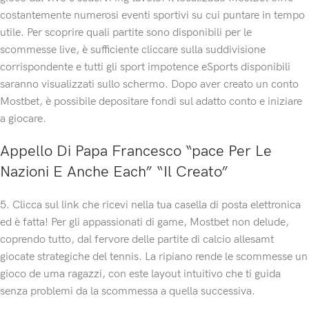
costantemente numerosi eventi sportivi su cui puntare in tempo
utile. Per scoprire quali partite sono disponibili per le
scommesse live, è sufficiente cliccare sulla suddivisione
corrispondente e tutti gli sport impotence eSports disponibili
saranno visualizzati sullo schermo. Dopo aver creato un conto
Mostbet, è possibile depositare fondi sul adatto conto e iniziare
a giocare.
Appello Di Papa Francesco “pace Per Le
Nazioni E Anche Each” “Il Creato”
5. Clicca sul link che ricevi nella tua casella di posta elettronica
ed è fatta! Per gli appassionati di game, Mostbet non delude,
coprendo tutto, dal fervore delle partite di calcio allesamt
giocate strategiche del tennis. La ripiano rende le scommesse un
gioco de uma ragazzi, con este layout intuitivo che ti guida
senza problemi da la scommessa a quella successiva.