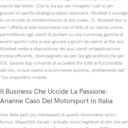
casinò dal festón. Che tu sia qui per rivolgere i rulli to per
giocare mi partita strategica dalam blackjack, Mostbet ti avvolge
in un mondo di intrattenimento di alto livello. Sì, Mostbet tem a
ver l’offerta di este bookmaker con il fatto di un casinò online,
permettendo agli utenti di puntare su una numerosa gamma di
eventi sportivi oltre a new giocare a giochi da casinò at the slot.
Mostbet mette a disposizione dei suoi utenti un’applicazione
mobile efficiente, disimpegnato sia per Google android che per
iOS. Questa app consente di accedere the tutte le funzionalità
del sito, inclusi casinò e scommesse sportive, direttamente dal”
“tuo dispositivo mobile.
Il Business Che Uccide La Passione:
Arianne Caso Del Motorsport In Italia
Una delle parti più interessanti di questo bookmaker sono i
bonus, disponibili sia per i actually nuovi registrati al sito che per