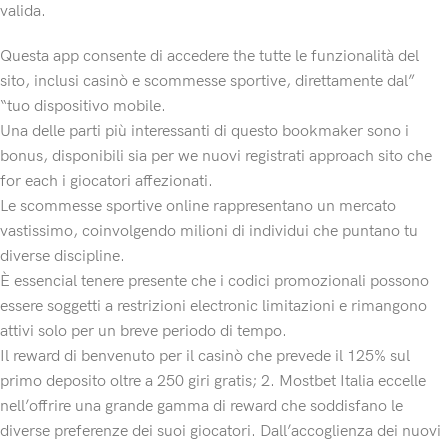
valida.
Questa app consente di accedere the tutte le funzionalità del
sito, inclusi casinò e scommesse sportive, direttamente dal”
“tuo dispositivo mobile.
Una delle parti più interessanti di questo bookmaker sono i
bonus, disponibili sia per we nuovi registrati approach sito che
for each i giocatori affezionati.
Le scommesse sportive online rappresentano un mercato
vastissimo, coinvolgendo milioni di individui che puntano tu
diverse discipline.
È essencial tenere presente che i codici promozionali possono
essere soggetti a restrizioni electronic limitazioni e rimangono
attivi solo per un breve periodo di tempo.
Il reward di benvenuto per il casinò che prevede il 125% sul
primo deposito oltre a 250 giri gratis; 2. Mostbet Italia eccelle
nell’offrire una grande gamma di reward che soddisfano le
diverse preferenze dei suoi giocatori. Dall’accoglienza dei nuovi