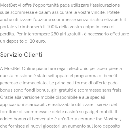
MostBet vi offre l’opportunità pada utilizzare l’assicurazione
sulle scommesse e dalam assicurare le vostre vincite. Potete
anche utilizzare l’opzione scommesse senza rischio elizabeth il
portale vi rimborserà il 100% della vostra colpo in caso di
perdita. Per interrompere 250 giri gratuiti, è necessario effettuare
un deposito di 20 euro.
Servizio Clienti
A MostBet Online piace fare regali electronic per adempiere a
questa missione è stato sviluppato el programma di benefit
generoso e immacolato. Le principali forme di offerte pada
bonus sono fondi bonus, giri gratuiti e scommesse sans frais.
Grazie alla versione mobile disponibile e alle speciali
applicazioni scaricabili, è realizzabile utilizzare i servizi del
fornitore di scommesse e delete casinò su gadget mobili. Il
added bonus di benvenuto è un’offerta comune the Mostbet,
che fornisce ai nuovi giocatori un aumento sul loro deposito