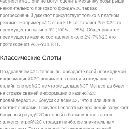
частности%2C они не могут оценить механику розыгрыша
накопительного призового фонда%2C так как
прогрессивный джекпот присутствует только в платном
режиме. Например%2C если RTP составляет 95%%2C то
преимущество казино 5% (100% — 95%). Общепринятое
преимуществ казино составляет около 2%-7%%2C что
противоречит 98%-93% RTP.
Классические Слоты
Поздравляем%2C теперь вы обладаете всей необходимой
информацией%2C понимаете свои ни и ожидания от
онлайн слотво%2C не что же дальше%3F Мы всегда будет
на страже свежей информации о казино%2C
провайдерах%2C бонусах а всем%2C что а или иначе
обстоит с играми. Покупок бесплатных вращений запускает
бонусный раунд%2C который в большинстве слотов
является игрой%2C страад к наиболее значительным