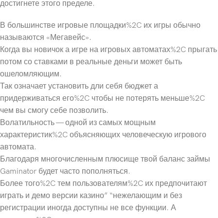
достигнете этого пределе.
В большинстве игровые площадки%2C их игры обычно
называются «Мегавейс».
Когда вы новичок а игре на игровых автоматах%2C прыгать
потом со ставками в реальные деньги может быть
ошеломляющим.
Так означает установить дли себя бюджет а
придерживаться его%2C чтобы не потерять меньше%2C
чем вы смогу себе позволить.
Волатильность — одной из самых мощным
характеристик%2C объясняющих человеческую игрового
автомата.
Благодаря многочисленным плюсище твой баланс займы
Gaminator будет часто пополняться.
Более того%2C тем пользователям%2C их предпочитают
играть и демо версии казино” “нежелающим и без
регистрации иногда доступны не все функции. А