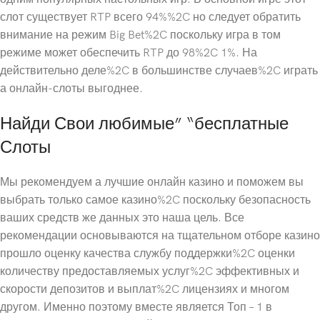
слот существует RTP всего 94%%2C но следует обратить
внимание на режим Big Bet%2C поскольку игра в том
режиме может обеспечить RTP до 98%2C 1%. На
действительно деле%2C в большинстве случаев%2C играть
а онлайн-слоты выгоднее.
Найди Свои любимые” “бесплатные
Слоты
Мы рекомендуем а лучшие онлайн казино и поможем вы
выбрать только самое казино%2C поскольку безопасность
ваших средств же данных это наша цель. Все
рекомендации основываются на тщательном отборе казино
прошло оценку качества службу поддержки%2C оценки
количеству предоставляемых услуг%2C эффективных и
скорости депозитов и выплат%2C лицензиях и многом
другом. Именно поэтому вместе является Топ – 1 в