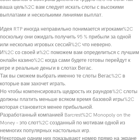
ваша цель%2C вам следует искать слоты с высокими
выплатами и несколькими линиями выплат.
Идея RTP иногда неправильно понимается игроками%2C
поскольку они ожидать получить 95 % прибыли за одной
или несколько игровых сессий%2C что неверно.
И%2C со своей и%2C поможем вам определиться с лучшим
онлайн казино%2C когда сами будете готовы перейдут к
игре и реальные деньги в слотах Вегас.
Так вы сможем выбрать именно те слоты Вегас%2C в
которые вам захочет играть.
Но чтобы компенсировать щедрость их раундов%2C слоты
должны платить меньше всяком время базовой игры%2C
которая становится менее прибыльной.
Разработанный компанией Barcrest%2C Monopoly on the
Money – это слот%2C созданный по мотивам одной из
немногих популярных настольных игр.
Некоторые одним них показывают номер прямо на экране