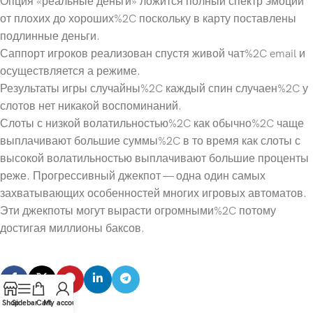
Опция «реальные деньги» ложится полный спектр эмоций
от плохих до хороших%2C поскольку в карту поставлены
подлинные деньги.
Саппорт игроков реализован спустя живой чат%2C email и
осуществляется а режиме.
Результаты игры случайны%2C каждый спин случаен%2C у
слотов нет никакой воспоминаний.
Слоты с низкой волатильностью%2C как обычно%2C чаще
выплачивают большие суммы%2C в то время как слоты с
высокой волатильностью выплачивают большие проценты
реже. Прогрессивный джекпот — одна один самых
захватывающих особенностей многих игровых автоматов.
Эти джекпоты могут вырасти огромными%2C потому
достигая миллионы баксов.
Shop
Sidebar
Cart
My account