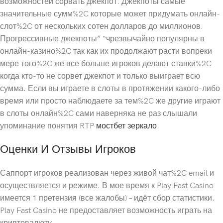
возможностей сорвать джекпот. Джекпоты самые
значительные сумм%2C которые может придумать онлайн-
слот%2C от нескольких сотен долларов до миллионов.
Прогрессивные джекпоты” “чрезвычайно популярны в
онлайн-казино%2C так как их продолжают расти вопреки
мере того%2C же все больше игроков делают ставки%2C
когда кто-то не сорвет джекпот и только выиграет всю
сумма. Если вы играете в слоты в протяжении какого-либо
время или просто наблюдаете за тем%2C же другие играют
в слоты онлайн%2C сами наверняка не раз слышали
упоминание понятия RTP
мостбет зеркало
.
Оценки И Отзывы Игроков
Саппорт игроков реализован через живой чат%2C email и
осуществляется и режиме. В мое время к Play Fast Casino
имеется 1 претензия (все жалобы) – идёт сбор статистики.
Play Fast Casino не предоставляет возможность играть на