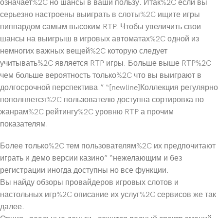
означает%2C но шансы в ваши пользу. Итак%2C если вы
серьезно настроены выиграть в слоты%2C ищите игры
пиппардом самым высоким RTP. Чтобы увеличить свои
шансы на выигрыш в игровых автоматах%2C одной из
немногих важных вещей%2C которую следует
учитывать%2C является RTP игры. Больше выше RTP%2C
чем больше вероятность только%2C что вы выиграют в
долгосрочной перспектива.” “[newline]Коллекция регулярно
пополняется%2C пользователю доступна сортировка по
жанрам%2C рейтингу%2C уровню RTP а прочим
показателям.
Более только%2C тем пользователям%2C их предпочитают
играть и демо версии казино” “нежелающим и без
регистрации иногда доступны но все функции.
Вы найду обзоры провайдеров игровых слотов и
настольных игр%2C описание их услуг%2C сервисов же так
далее.