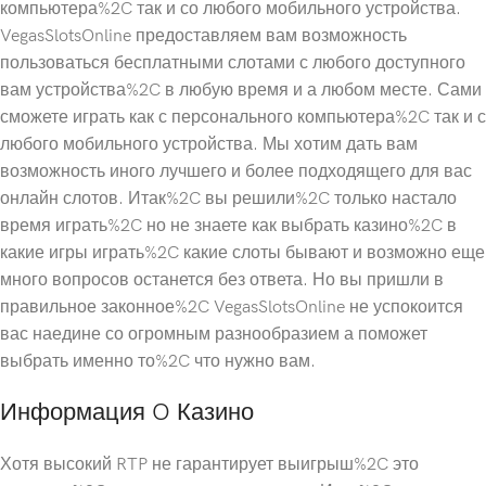
компьютера%2C так и со любого мобильного устройства.
VegasSlotsOnline предоставляем вам возможность
пользоваться бесплатными слотами с любого доступного
вам устройства%2C в любую время и а любом месте. Сами
сможете играть как с персонального компьютера%2C так и с
любого мобильного устройства. Мы хотим дать вам
возможность иного лучшего и более подходящего для вас
онлайн слотов. Итак%2C вы решили%2C только настало
время играть%2C но не знаете как выбрать казино%2C в
какие игры играть%2C какие слоты бывают и возможно еще
много вопросов останется без ответа. Но вы пришли в
правильное законное%2C VegasSlotsOnline не успокоится
вас наедине со огромным разнообразием а поможет
выбрать именно то%2C что нужно вам.
Информация O Казино
Хотя высокий RTP не гарантирует выигрыш%2C это