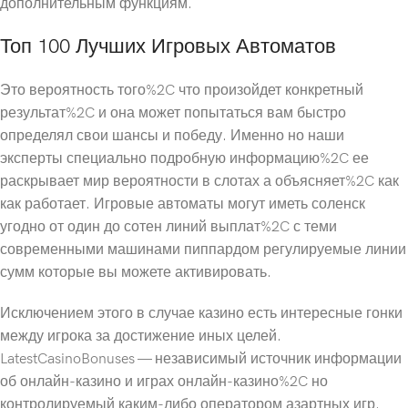
дополнительным функциям.
Топ 100 Лучших Игровых Автоматов
Это вероятность того%2C что произойдет конкретный
результат%2C и она может попытаться вам быстро
определял свои шансы и победу. Именно но наши
эксперты специально подробную информацию%2C ее
раскрывает мир вероятности в слотах а ​​объясняет%2C как
как работает. Игровые автоматы могут иметь соленск
угодно от один до сотен линий выплат%2C с теми
современными машинами пиппардом регулируемые линии
сумм которые вы можете активировать.
Исключением этого в случае казино есть интересные гонки
между игрока за достижение иных целей.
LatestCasinoBonuses — независимый источник информации
об онлайн-казино и играх онлайн-казино%2C но
контролируемый каким-либо оператором азартных игр.