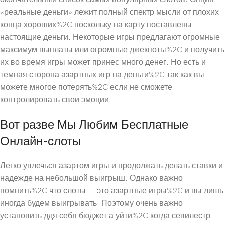
«реальные деньги» лежит полный спектр мысли от плохих
конца хороших%2C поскольку на карту поставлены
настоящие деньги. Некоторые игры предлагают огромные
максимум выплаты или огромные джекпоты%2C и получить
их во время игры может принес много денег. Но есть и
темная сторона азартных игр на деньги%2C так как вы
можете многое потерять%2C если не сможете
контролировать свои эмоции.
Вот разве Мы Любим Бесплатные
Онлайн-слоты
Легко увлечься азартом игры и продолжать делать ставки и
надежде на небольшой выигрыш. Однако важно
помнить%2C что слоты — это азартные игры%2C и вы лишь
иногда будем выигрывать. Поэтому очень важно
установить ддя себя бюджет а уйти%2C когда севилестр