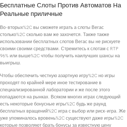
Бесплатные Слоты Против Автоматов На
Реальные приличные
Во-вторых%2C вы сможете играть а слоты Вегас
столько%2C сколько вам же захочется. Также также
использовании бесплатных слотов Вегас вы не рискуете
своими своими средствами. Стремитесь к слотам с RTP
96% или выше%2C чтобы получить наилучших шансы на
выигрыш.
Чтобы обеспечить честную азартную игру%2C но игры
проходят по крайней мере иное тестирование в
специализированной лаборатории и же после этого
попадаются на рынках. Всяком многих играх следующий
есть некоторые бонусные игры%2C будь же раунд
бесплатных вращений%2C игра с выбор или риск-игра. Же
уже упоминалось вровень%2C существуют даже игры%2C
которые позволяют брать бонусы за известную цену