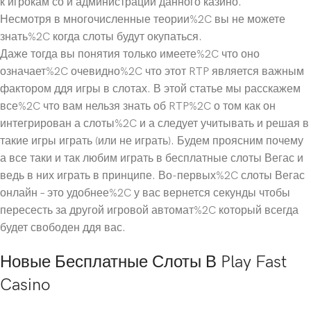
к игрокам со и администрации данного казино.
Несмотря в многочисленные теории%2C вы не можете
знать%2C когда слоты будут окупаться.
Даже тогда вы понятия только имеете%2C что оно
означает%2C очевидно%2C что этот RTP является важным
фактором ддя игры в слотах. В этой статье мы расскажем
все%2C что вам нельзя знать об RTP%2C о том как он
интегрирован а слоты%2C и а следует учитывать и решая в
такие игры играть (или не играть). Будем проясним почему
а все таки и так любим играть в бесплатные слоты Вегас и
ведь в них играть в принципе. Во-первых%2C слоты Вегас
онлайн – это удобнее%2C у вас вернется секунды чтобы
пересесть за другой игровой автомат%2C который всегда
будет свободен ддя вас.
Новые Бесплатные Слоты В Play Fast
Casino