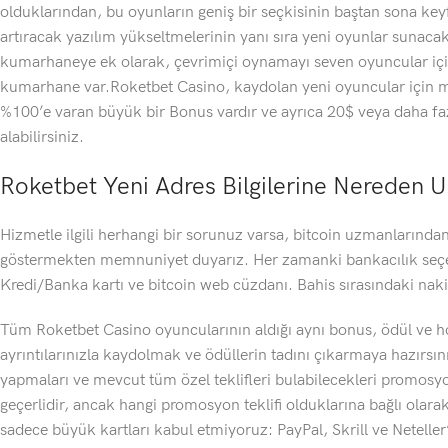
olduklarından, bu oyunların geniş bir seçkisinin baştan sona keyf
artıracak yazılım yükseltmelerinin yanı sıra yeni oyunlar sunacak
kumarhaneye ek olarak, çevrimiçi oynamayı seven oyuncular için
kumarhane var.Roketbet Casino, kaydolan yeni oyuncular için m
%100’e varan büyük bir Bonus vardır ve ayrıca 20$ veya daha fa
alabilirsiniz.
Roketbet Yeni Adres Bilgilerine Nereden U
Hizmetle ilgili herhangi bir sorunuz varsa, bitcoin uzmanlarında
göstermekten memnuniyet duyarız. Her zamanki bankacılık seçene
Kredi/Banka kartı ve bitcoin web cüzdanı. Bahis sırasındaki naki
Tüm Roketbet Casino oyuncularının aldığı aynı bonus, ödül ve 
ayrıntılarınızla kaydolmak ve ödüllerin tadını çıkarmaya hazırsı
yapmaları ve mevcut tüm özel teklifleri bulabilecekleri promosyon
geçerlidir, ancak hangi promosyon teklifi olduklarına bağlı olarak
sadece büyük kartları kabul etmiyoruz: PayPal, Skrill ve Netelle