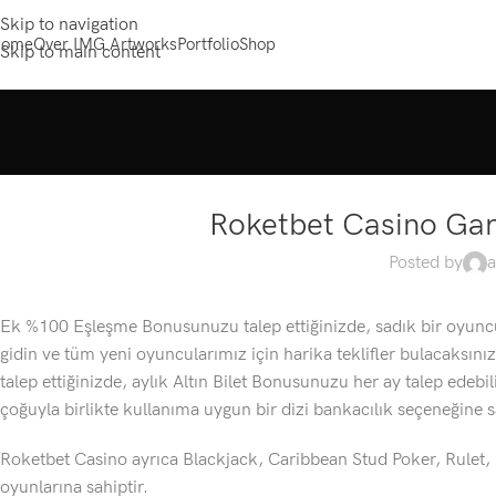
Skip to navigation
ome
Over IMG Artworks
Portfolio
Shop
Skip to main content
Roketbet Casino Garan
Posted by
Ek %100 Eşleşme Bonusunuzu talep ettiğinizde, sadık bir oyunc
gidin ve tüm yeni oyuncularımız için harika teklifler bulacaksın
talep ettiğinizde, aylık Altın Bilet Bonusunuzu her ay talep ede
çoğuyla birlikte kullanıma uygun bir dizi bankacılık seçeneğine s
Roketbet Casino ayrıca Blackjack, Caribbean Stud Poker, Rulet, B
oyunlarına sahiptir.