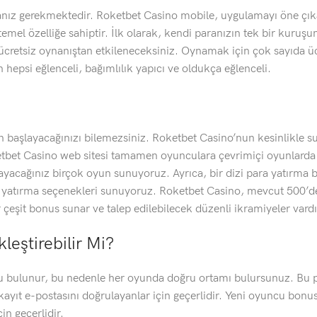
nız gerekmektedir. Roketbet Casino mobile, uygulamayı öne çı
temel özelliğe sahiptir. İlk olarak, kendi paranızın tek bir kuruşu
cretsiz oynanıştan etkileneceksiniz. Oynamak için çok sayıda ücr
hepsi eğlenceli, bağımlılık yapıcı ve oldukça eğlenceli.
n başlayacağınızı bilemezsiniz. Roketbet Casino’nun kesinlikle s
tbet Casino web sitesi tamamen oyunculara çevrimiçi oyunlarda e
ayacağınız birçok oyun sunuyoruz. Ayrıca, bir dizi para yatırma
a yatırma seçenekleri sunuyoruz. Roketbet Casino, mevcut 500’de
 çeşit bonus sunar ve talep edilebilecek düzenli ikramiyeler vardı
leştirebilir Mi?
u bulunur, bu nedenle her oyunda doğru ortamı bulursunuz. Bu 
a kayıt e-postasını doğrulayanlar için geçerlidir. Yeni oyuncu bon
in geçerlidir.