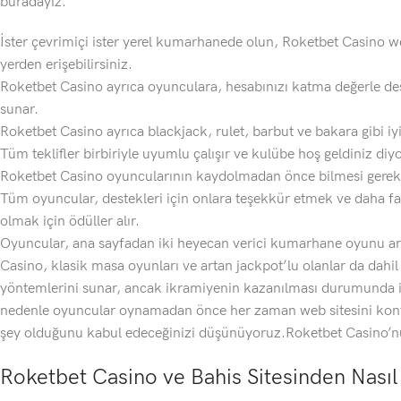
buradayız.
İster çevrimiçi ister yerel kumarhanede olun, Roketbet Casino web
yerden erişebilirsiniz.
Roketbet Casino ayrıca oyunculara, hesabınızı katma değerle dest
sunar.
Roketbet Casino ayrıca blackjack, rulet, barbut ve bakara gibi iy
Tüm teklifler birbiriyle uyumlu çalışır ve kulübe hoş geldiniz diy
Roketbet Casino oyuncularının kaydolmadan önce bilmesi gereke
Tüm oyuncular, destekleri için onlara teşekkür etmek ve daha f
olmak için ödüller alır.
Oyuncular, ana sayfadan iki heyecan verici kumarhane oyunu ar
Casino, klasik masa oyunları ve artan jackpot’lu olanlar da dahi
yöntemlerini sunar, ancak ikramiyenin kazanılması durumunda iki
nedenle oyuncular oynamadan önce her zaman web sitesini kontr
şey olduğunu kabul edeceğinizi düşünüyoruz.Roketbet Casino’nun
Roketbet Casino ve Bahis Sitesinden Nasıl 