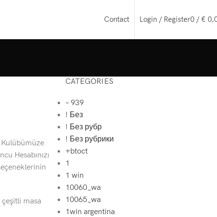
Login / Register
0
/
€
0,
Contact
CATEGORIES
– 939
! Без
! Без рубр
! Без рубрики
IP Kulübümüze
+btoct
uncu Hesabınızı
1
seçeneklerinin
1 win
10060_wa
10065_wa
 çeşitli masa
1win argentina