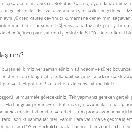
ini çıkarabilirsiniz. Sık sık Roketbet Casino, oyun deneyiminizin 
, bu geliştirmeler de size kazanmanın yeni yollarını getirecek! M
 aynı yüksek kaliteli çevrimiçi kumarhane deneyimini sağlayan k
ükemmel bonuslar sunar. 20$ veya daha fazla ilk para yatırma 
zla olan üçüncü para yatırma işleminizde %100’e kadar ikinci bi
laşırım?
n oluşan ekibimiz her zaman elinizin altındadır ve süreç boyunca 
klerinizde olduğu gibi, kullanabileceğiniz iki ödeme şekli vard
t paraya Jackpot’tan 3 kat daha fazla bahse girmelisiniz.
hoşgörü ile muamele göreceksiniz. Tek yapmanız gereken gerçek 
nız. Herhangi bir promosyona katılmak için oyuncuların hesapların
lar sekmesini tıklamaları yeterlidir. Tüm promosyonlar sınırlı bir
 farklı son kullanma tarihleri vardır. Para yatırma ve çekme işlem
r’in yanı sıra iOS ve Android cihazlardan mobil cüzdanlar da mevc