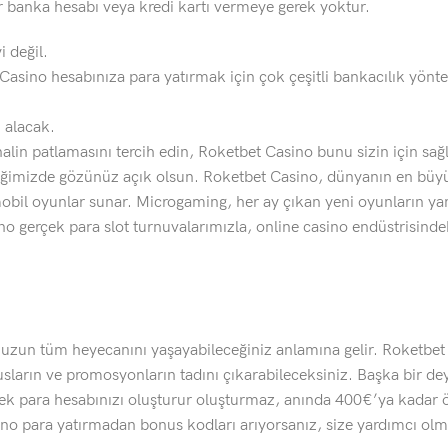
ir banka hesabı veya kredi kartı vermeye gerek yoktur.
i değil.
 Casino hesabınıza para yatırmak için çok çeşitli bankacılık yönt
 alacak.
enalin patlamasını tercih edin, Roketbet Casino bunu sizin için sağl
ğimizde gözünüz açık olsun. Roketbet Casino, dünyanın en büy
mobil oyunlar sunar. Microgaming, her ay çıkan yeni oyunların yan
 gerçek para slot turnuvalarımızla, online casino endüstrisindeki
zun tüm heyecanını yaşayabileceğiniz anlamına gelir. Roketbet
sların ve promosyonların tadını çıkarabileceksiniz. Başka bir de
çek para hesabınızı oluşturur oluşturmaz, anında 400€’ya kadar
no para yatırmadan bonus kodları arıyorsanız, size yardımcı olm