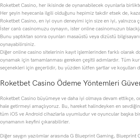
Roketbet Casino, her ikisinde de oynanabilecek oyunlarla birlikte
Her şeyin heyecanla ilgili olduğunu hepimiz takdir etsek de, kaz
Roketbet Casino, en iyi oyun deneyimi için size en iyi, yalnızca
İster canlı casinomuzu oynayın, ister online casinomuzun blackjac
Bunu yaptıktan sonra oyunları masaüstü veya dizüstü bilgisayarın
oynayabilirsiniz.
Diğer online casino sitelerinin kayıt işlemlerinden farklı olarak
oynamak için tamamlanması gereken çeşitli adımlardır. Tüm kural
seçenekleri için geçerlidir, bu yüzden lütfen şartlar ve koşulları
Roketbet Casino Ödeme Yöntemleri Güveni
Roketbet Casino büyümeye ve daha iyi olmaya devam ettikçe, onl
hale getirmeyi amaçlıyoruz. Bu, hareket halindeyken en sevdiğ
tüm iOS ve Android cihazlarla uyumludur ve oyuncular başka bir 
oynamanın keyfini çıkarabilirler.
Diğer saygın yazılımlar arasında G Blueprint Gaming, Blueprint