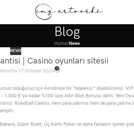
Blog
Home
/
News
NEWS
tisi | Casino oyunları sitesii
0
admin
On 17 October 2024
umuz olduğunuz için kendinize bir “teşekkür” diyebilirsiniz. V
ız – 1.000 €’ya kadar %100 özel Altın Bilet Bonusu dahil. Yeni Oy
bilirsiniz. Roketbet Casino, hem para yatırma hem de para çekme 
ahiptir.
akara, Süper Rulet, Üç Kartlı Poker ve daha fazlasını içeren çok