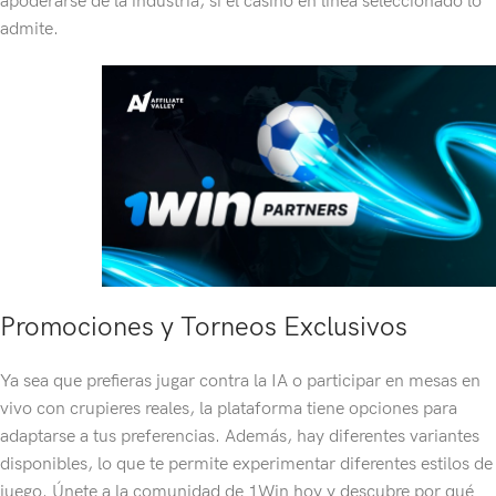
apoderarse de la industria, si el casino en línea seleccionado lo
admite.
Promociones y Torneos Exclusivos
Ya sea que prefieras jugar contra la IA o participar en mesas en
vivo con crupieres reales, la plataforma tiene opciones para
adaptarse a tus preferencias. Además, hay diferentes variantes
disponibles, lo que te permite experimentar diferentes estilos de
juego. Únete a la comunidad de 1Win hoy y descubre por qué