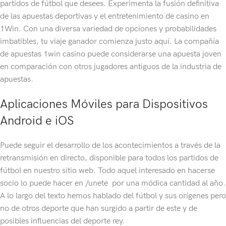
partidos de fútbol que desees. Experimenta la fusión definitiva
de las apuestas deportivas y el entretenimiento de casino en
1Win. Con una diversa variedad de opciones y probabilidades
imbatibles, tu viaje ganador comienza justo aquí. La compañía
de apuestas 1win casino puede considerarse una apuesta joven
en comparación con otros jugadores antiguos de la industria de
apuestas.
Aplicaciones Móviles para Dispositivos
Android e iOS
Puede seguir el desarrollo de los acontecimientos a través de la
retransmisión en directo, disponible para todos los partidos de
fútbol en nuestro sitio web. Todo aquel interesado en hacerse
socio lo puede hacer en /unete por una módica cantidad al año.
A lo largo del texto hemos hablado del fútbol y sus orígenes pero
no de otros deporte que han surgido a partir de este y de
posibles influencias del deporte rey.