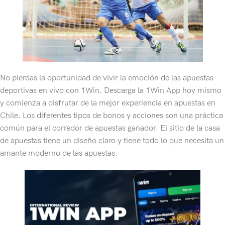
No pierdas la oportunidad de vivir la emoción de las apuestas
deportivas en vivo con 1Win. Descarga la 1Win App hoy mismo
y comienza a disfrutar de la mejor experiencia en apuestas en
Chile. Los diferentes tipos de bonos y acciones son una práctica
común para el corredor de apuestas ganador. El sitio de la casa
de apuestas tiene un diseño claro y tiene todo lo que necesita un
amante moderno de las apuestas.