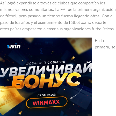
Así logró expandirse a través de clubes que compartían los
mismos valores comunitarios. La FA fue la primera organización
de fútbol, pero pasado un tiempo fueron llegando otras. Con el
paso de los años y el asentamiento de fútbol como deporte,
otros países empezaron a crear sus organizaciones futbolísticas.
En la
primera, se