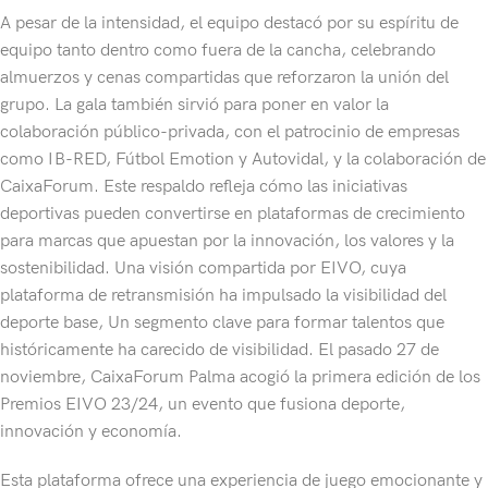
A pesar de la intensidad, el equipo destacó por su espíritu de
equipo tanto dentro como fuera de la cancha, celebrando
almuerzos y cenas compartidas que reforzaron la unión del
grupo. La gala también sirvió para poner en valor la
colaboración público-privada, con el patrocinio de empresas
como IB-RED, Fútbol Emotion y Autovidal, y la colaboración de
CaixaForum. Este respaldo refleja cómo las iniciativas
deportivas pueden convertirse en plataformas de crecimiento
para marcas que apuestan por la innovación, los valores y la
sostenibilidad. Una visión compartida por EIVO, cuya
plataforma de retransmisión ha impulsado la visibilidad del
deporte base, Un segmento clave para formar talentos que
históricamente ha carecido de visibilidad. El pasado 27 de
noviembre, CaixaForum Palma acogió la primera edición de los
Premios EIVO 23/24, un evento que fusiona deporte,
innovación y economía.
Esta plataforma ofrece una experiencia de juego emocionante y