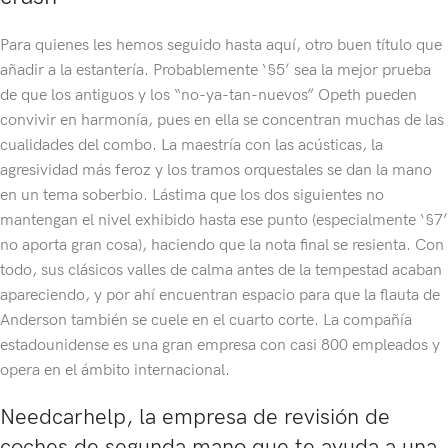
Para quienes les hemos seguido hasta aquí, otro buen título que
añadir a la estantería. Probablemente ‘§5’ sea la mejor prueba
de que los antiguos y los “no-ya-tan-nuevos” Opeth pueden
convivir en harmonía, pues en ella se concentran muchas de las
cualidades del combo. La maestría con las acústicas, la
agresividad más feroz y los tramos orquestales se dan la mano
en un tema soberbio. Lástima que los dos siguientes no
mantengan el nivel exhibido hasta ese punto (especialmente ‘§7’
no aporta gran cosa), haciendo que la nota final se resienta. Con
todo, sus clásicos valles de calma antes de la tempestad acaban
apareciendo, y por ahí encuentran espacio para que la flauta de
Anderson también se cuele en el cuarto corte. La compañía
estadounidense es una gran empresa con casi 800 empleados y
opera en el ámbito internacional.
Needcarhelp, la empresa de revisión de
coches de segunda mano que te ayuda a una