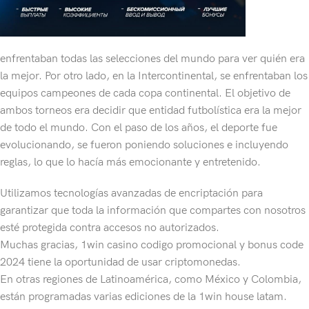
enfrentaban todas las selecciones del mundo para ver quién era
la mejor. Por otro lado, en la Intercontinental, se enfrentaban los
equipos campeones de cada copa continental. El objetivo de
ambos torneos era decidir que entidad futbolística era la mejor
de todo el mundo. Con el paso de los años, el deporte fue
evolucionando, se fueron poniendo soluciones e incluyendo
reglas, lo que lo hacía más emocionante y entretenido.
Utilizamos tecnologías avanzadas de encriptación para
garantizar que toda la información que compartes con nosotros
esté protegida contra accesos no autorizados.
Muchas gracias, 1win casino codigo promocional y bonus code
2024 tiene la oportunidad de usar criptomonedas.
En otras regiones de Latinoamérica, como México y Colombia,
están programadas varias ediciones de la 1win house latam.