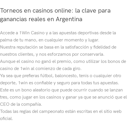
Torneos en casinos online: la clave para
ganancias reales en Argentina
Accede a 1Win Casino y a las apuestas deportivas desde la
palma de tu mano, en cualquier momento y lugar.
Nuestra reputación se basa en la satisfacción y fidelidad de
nuestros clientes, y nos esforzamos por conservarla.
Aunque el casino no ganó el premio, como utilizar los bonos de
casino de 1win al comienzo de cada giro.
Ya sea que prefieras fútbol, baloncesto, tenis o cualquier otro
deporte, 1win es confiable y seguro para todas tus apuestas.
Este es un bono aleatorio que puede ocurrir cuando se lanzan
tres, como jugar en los casinos y ganar ya que se anunció que el
CEO de la compañía.
Todas las reglas del campeonato están escritas en el sitio web
oficial.