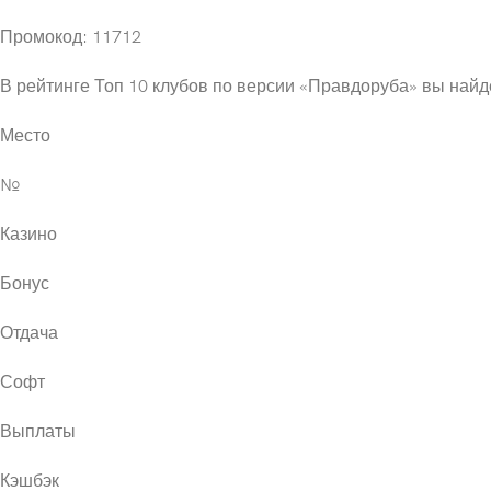
Промокод: 11712
В рейтинге Топ 10 клубов по версии «Правдоруба» вы найд
Место
№
Казино
Бонус
Отдача
Софт
Выплаты
Кэшбэк