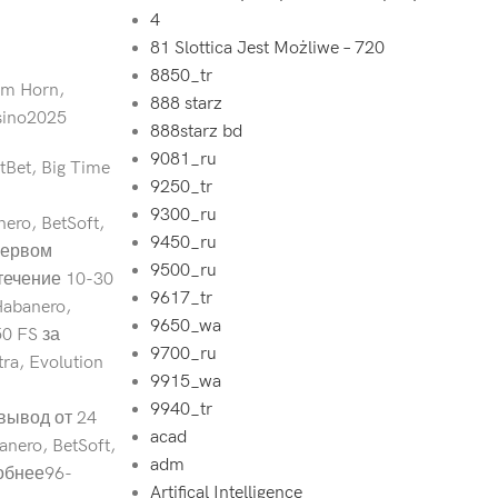
4
81 Slottica Jest Możliwe – 720
8850_tr
om Horn,
888 starz
sino2025
888starz bd
9081_ru
tBet, Big Time
9250_tr
9300_ru
ro, BetSoft,
9450_ru
первом
9500_ru
течение 10-30
9617_tr
abanero,
9650_wa
0 FS за
9700_ru
ra, Evolution
9915_wa
9940_tr
вывод от 24
acad
ero, BetSoft,
adm
обнее96-
Artifical Intelligence