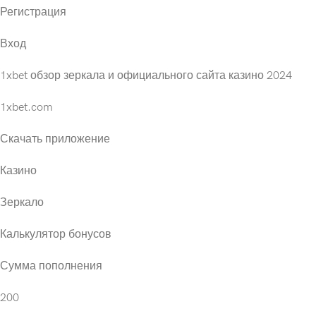
Регистрация
Вход
1xbet обзор зеркала и официального сайта казино 2024
1xbet.com
Скачать приложение
Казино
Зеркало
Калькулятор бонусов
Сумма пополнения
200