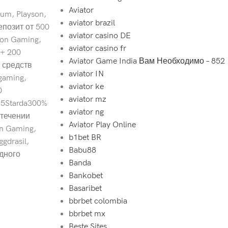
Aviator
um, Playson,
aviator brazil
епозит от 500
aviator casino DE
ion Gaming,
aviator casino fr
+ 200
Aviator Game India Вам Необходимо – 852
д средств
aviator IN
gaming,
aviator ke
0
aviator mz
15Starda300%
aviator ng
 течении
Aviator Play Online
n Gaming,
b1bet BR
drasil,
Babu88
одного
Banda
Bankobet
Basaribet
bbrbet colombia
bbrbet mx
Beste Sites