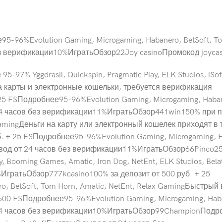
5-96%Evolution Gaming, Microgaming, Habanero, BetSoft, T
без верификации10%ИгратьОбзор22Joy casinoПромокод joyca
-97% Yggdrasil, Quickspin, Pragmatic Play, ELK Studios, iSof
на карты и электронные кошельки, требуется верификация
5 FSПодробнее95-96%Evolution Gaming, Microgaming, Habane
 24 часов без верификации11%ИгратьОбзор441win150% при 
mingДеньги на карту или электронный кошелек приходят в 
 + 25 FSПодробнее95-96%Evolution Gaming, Microgaming, H
вывод от 24 часов без верификации11%ИгратьОбзор66Pinco25
Booming Games, Amatic, Iron Dog, NetEnt, ELK Studios, Belat
гратьОбзор777kcasino100% за депозит от 500 руб. + 25
, BetSoft, Tom Horn, Amatic, NetEnt, Relax GamingБыстрый 
0 FSПодробнее95-96%Evolution Gaming, Microgaming, Haban
т 24 часов без верификации10%ИгратьОбзор99ChampionПодр