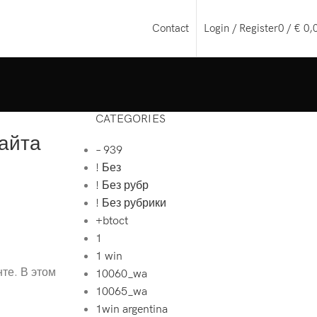
Login / Register
0
/
€
0,
Contact
CATEGORIES
сайта
– 939
! Без
! Без рубр
! Без рубрики
+btoct
1
1 win
те. В этом
10060_wa
10065_wa
1win argentina