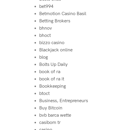
bet994‍
Betmotion Casino Basil
Betting Brokers
bhnov
bhoct
bizzo casino
Blackjack online
blog
Bolts Up Daily
book of ra
book of ra it
Bookkeeping
btoct
Business, Entrepreneurs
Buy Bitcoin
bvb barca wette
casibom tr
casino