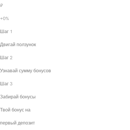
₽
+0%
Шаг 1
Двигай ползунок
Шаг 2
Узнавай сумму бонусов
Шаг 3
Забирай бонусы
Твой бонус на
первый депозит