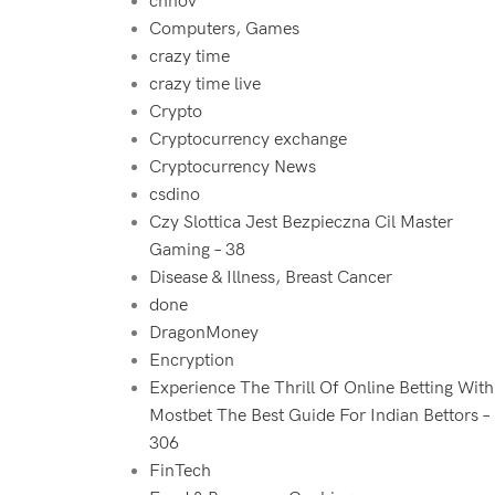
chnov
Computers, Games
crazy time
crazy time live
Crypto
Cryptocurrency exchange
Cryptocurrency News
csdino
Czy Slottica Jest Bezpieczna Cil Master
Gaming – 38
Disease & Illness, Breast Cancer
done
DragonMoney
Encryption
Experience The Thrill Of Online Betting With
Mostbet The Best Guide For Indian Bettors –
306
FinTech