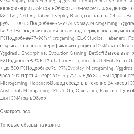
97%Evoplay, Microgaming, Yggdrasil, Endorphina, Evolution 
верификации10%ИгратьОбзор1010Mostbet10% за депозит от 
iSoftBet, NetEnt, Rabcat Evoplay Вывод выплат за 24 часа
руб. + 100 FSПодробнее96-97%Evoplay, Microgaming, Yggdrasil
BetSoftВывод выигрышей после подтверждения документов1
FSПодробнее97-98%Microgaming, ELK Studios, Habanero, Foxi
открывается после верификации профиля10%ИгратьОбзор1
Yggdrasil, Endorphina, Evolution Gaming, BetSoftВывод в
FSПодробнее98%BetSoft, Tom Horn, Amatic, NetEnt, Relax
+ до 500 FSПодробнее96-97%Evoplay, Microgaming, Yggdrasi
часа.10%ИгратьОбзор1616Drip225% + до 325 FSПодробнее97% 
Microgaming, HabaneroВывод средств в течение 24 часов1
Aristocrat, Microgaming, Play’n Go, Quickspin, Playtech, Igr
дня10%ИгратьОбзор
Смотреть все
Топовые обзоры на казино.