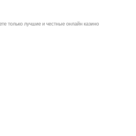
ете только лучшие и честные онлайн казино