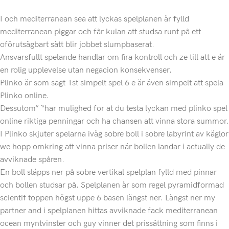
I och mediterranean sea att lyckas spelplanen är fylld
mediterranean piggar och får kulan att studsa runt på ett
oförutsägbart sätt blir jobbet slumpbaserat.
Ansvarsfullt spelande handlar om fira kontroll och ze till att e är
en rolig upplevelse utan negacion konsekvenser.
Plinko är som sagt 1st simpelt spel 6 e är även simpelt att spela
Plinko online.
Dessutom” “har mulighed for at du testa lyckan med plinko spel
online riktiga penningar och ha chansen att vinna stora summor.
I Plinko skjuter spelarna iväg sobre boll i sobre labyrint av käglor
we hopp omkring att vinna priser när bollen landar i actually de
avviknade spåren.
En boll släpps ner på sobre vertikal spelplan fylld med pinnar
och bollen studsar på. Spelplanen är som regel pyramidformad
scientif toppen högst uppe 6 basen längst ner. Längst ner my
partner and i spelplanen hittas avviknade fack mediterranean
ocean myntvinster och guy vinner det prissättning som finns i