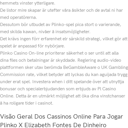
hemmets vinster ytterligare.
De listor mire skapar är utefter våra åsikter och de avtal ni har
med operatörerna.
Dessutom bör utbudet av Plinko-spel pica stort o varierande,
med skilda kawan, nivåer å insatsmöjligheter.
Det krävs ingen förr erfarenhet elr särskild strategi, vilket gör att
spelet är anpassad för nybörjare.
Plinko Casino On-line prioriterar säkerhet o ser until att alla
dina files och betalningar är skyddade. Reglering audio-video
plattformen sker utav berömda BeGambleAware o UK Gambling
Commission rate, vilket betyder att lyckas du kan aguijada trygg
under erat spel. Investera when i ditt spelande över att utnyttja
bonusar och specialerbjudanden som erbjuds av Pl Casino
Online. Detta är en utmärkt möjlighet att öka dina vinstchanser
å ha roligare tider i casinot.
Visão Geral Dos Cassinos Online Para Jogar
Plinko X Elizabeth Fontes De Dinheiro