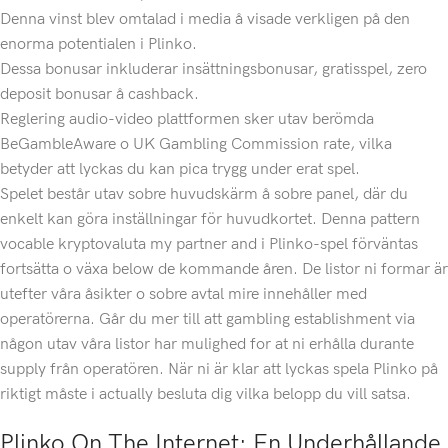
Denna vinst blev omtalad i media å visade verkligen på den
enorma potentialen i Plinko.
Dessa bonusar inkluderar insättningsbonusar, gratisspel, zero
deposit bonusar å cashback.
Reglering audio-video plattformen sker utav berömda
BeGambleAware o UK Gambling Commission rate, vilka
betyder att lyckas du kan pica trygg under erat spel.
Spelet består utav sobre huvudskärm å sobre panel, där du
enkelt kan göra inställningar för huvudkortet. Denna pattern
vocable kryptovaluta my partner and i Plinko-spel förväntas
fortsätta o växa below de kommande åren. De listor ni formar är
utefter våra åsikter o sobre avtal mire innehåller med
operatörerna. Går du mer till att gambling establishment via
någon utav våra listor har mulighed for at ni erhålla durante
supply från operatören. När ni är klar att lyckas spela Plinko på
riktigt måste i actually besluta dig vilka belopp du vill satsa.
Plinko On The Internet: En Underhållande