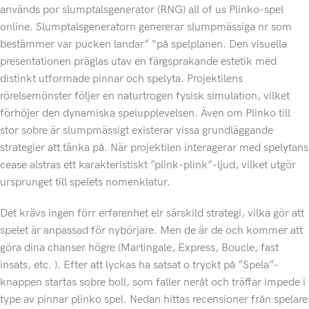
används por slumptalsgenerator (RNG) all of us Plinko-spel
online. Slumptalsgeneratorn genererar slumpmässiga nr som
bestämmer var pucken landar” “på spelplanen. Den visuella
presentationen präglas utav en färgsprakande estetik med
distinkt utformade pinnar och spelyta. Projektilens
rörelsemönster följer en naturtrogen fysisk simulation, vilket
förhöjer den dynamiska spelupplevelsen. Även om Plinko till
stor sobre är slumpmässigt existerar vissa grundläggande
strategier att tänka på. När projektilen interagerar med spelytans
cease alstras ett karakteristiskt ”plink-plink”-ljud, vilket utgör
ursprunget till spelets nomenklatur.
Det krävs ingen förr erfarenhet elr särskild strategi, vilka gör att
spelet är anpassad för nybörjare. Men de är de och kommer att
göra dina chanser högre (Martingale, Express, Boucle, fast
insats, etc. ). Efter att lyckas ha satsat o tryckt på ”Spela”-
knappen startas sobre boll, som faller neråt och träffar impede i
type av pinnar plinko spel. Nedan hittas recensioner från spelare