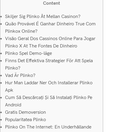
Content
Skiljer Sig Plinko Åt Mellan Casinon?
Quão Provável É Ganhar Dinheiro True Com
Plinkox Online?
Visão Geral Dos Cassinos Online Para Jogar
Plinko X At The Fontes De Dinheiro
Plinko Spel Demo-läge
Finns Det Effektiva Strategier För Att Spela
Plinko?
Vad Är Plinko?
Hur Man Laddar Ner Och Installerar Plinko
Apk
Cum Să Descărcați Și Să Instalați Plinko Pe
Android
Gratis Demoversion
Popularitatea Plinko
Plinko On The Internet: En Underhållande