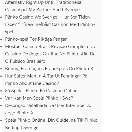
Alternativ Right Up Until Traditionella
Casinospel My Partner And I Sverige
Plinko Casino We Sverige – Hur Ser Tiden
Lace? ” “[newline]bäst Casinon Med Plinko-
spel
Plinko-spel För Riktiga Pengar
Mostbet Casino Brasil Revisão Completa Do
Cassino De Jogos On-line No Plinko Afin De
O Público Brasileiro
Bônus, Promoções E Jackpots Do Plinko X
Hur Sätter Man In Å Tar Ut Penningar På
Plinko About Line Casino?
Så Spelas Plinko På Casinon Online
Var Kan Man Spela Plinko I Swe?
Descrição Detalhada Da User Interface Do
Jogo Plinko X
Spela Plinko Online: Din Guideline Till Plinko
Betting I Sverige