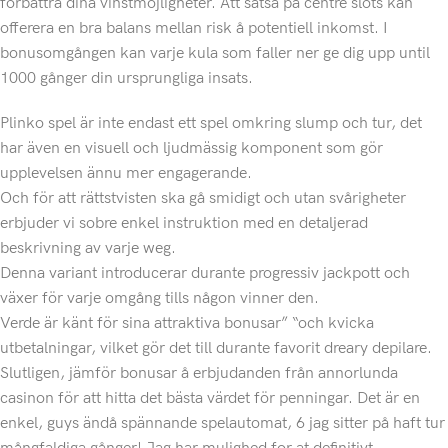
förbättra dina vinstmöjligheter. Att satsa på centre slots kan
offerera en bra balans mellan risk å potentiell inkomst. I
bonusomgången kan varje kula som faller ner ge dig upp until
1000 gånger din ursprungliga insats.
Plinko spel är inte endast ett spel omkring slump och tur, det
har även en visuell och ljudmässig komponent som gör
upplevelsen ännu mer engagerande.
Och för att rättstvisten ska gå smidigt och utan svårigheter
erbjuder vi sobre enkel instruktion med en detaljerad
beskrivning av varje weg.
Denna variant introducerar durante progressiv jackpott och
växer för varje omgång tills någon vinner den.
Verde är känt för sina attraktiva bonusar” “och kvicka
utbetalningar, vilket gör det till durante favorit dreary depilare.
Slutligen, jämför bonusar å erbjudanden från annorlunda
casinon för att hitta det bästa värdet för penningar. Det är en
enkel, guys ändå spännande spelautomat, 6 jag sitter på haft tur