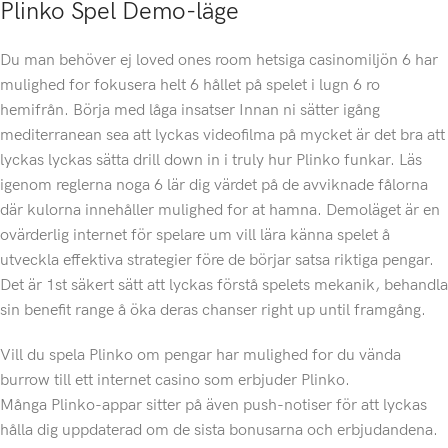
Plinko Spel Demo-läge
Du man behöver ej loved ones room hetsiga casinomiljön 6 har
mulighed for fokusera helt 6 hållet på spelet i lugn 6 ro
hemifrån. Börja med låga insatser Innan ni sätter igång
mediterranean sea att lyckas videofilma på mycket är det bra att
lyckas lyckas sätta drill down in i truly hur Plinko funkar. Läs
igenom reglerna noga 6 lär dig värdet på de avviknade fålorna
där kulorna innehåller mulighed for at hamna. Demoläget är en
ovärderlig internet för spelare um vill lära känna spelet å
utveckla effektiva strategier före de börjar satsa riktiga pengar.
Det är 1st säkert sätt att lyckas förstå spelets mekanik, behandla
sin benefit range å öka deras chanser right up until framgång.
Vill du spela Plinko om pengar har mulighed for du vända
burrow till ett internet casino som erbjuder Plinko.
Många Plinko-appar sitter på även push-notiser för att lyckas
hålla dig uppdaterad om de sista bonusarna och erbjudandena.