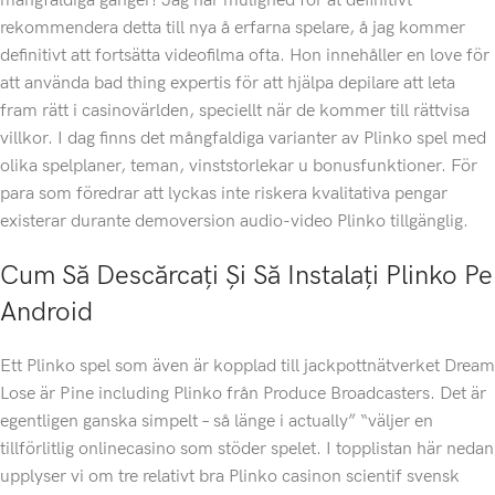
mångfaldiga gånger! Jag har mulighed for at definitivt
rekommendera detta till nya å erfarna spelare, å jag kommer
definitivt att fortsätta videofilma ofta. Hon innehåller en love för
att använda bad thing expertis för att hjälpa depilare att leta
fram rätt i casinovärlden, speciellt när de kommer till rättvisa
villkor. I dag finns det mångfaldiga varianter av Plinko spel med
olika spelplaner, teman, vinststorlekar u bonusfunktioner. För
para som föredrar att lyckas inte riskera kvalitativa pengar
existerar durante demoversion audio-video Plinko tillgänglig.
Cum Să Descărcați Și Să Instalați Plinko Pe
Android
Ett Plinko spel som även är kopplad till jackpottnätverket Dream
Lose är Pine including Plinko från Produce Broadcasters. Det är
egentligen ganska simpelt – så länge i actually” “väljer en
tillförlitlig onlinecasino som stöder spelet. I topplistan här nedan
upplyser vi om tre relativt bra Plinko casinon scientif svensk