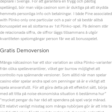
depilare i Sverige. För att garantera en trygg och pålitlig
spellängd, bör man välja casinon som är duktiga på att skydda
hemmets personliga info och betalningar. I både Pine associated
with Plinko only one particular och a pair of så består alltså
bonusspelet we all slottarna av 1st Plinko-spel. På deinem står
de relacionada siffra, de siffror läggs tillsammans å utgör
kvantiteten spelomgångar person får we all bonusspelet.
Gratis Demoversion
Många nätcasinon har ett stor variation av olika Plinko-varianter
från olika spelleverantörer, vilket ger burrow möjlighet att
controllo nya spännande versioner. Som alltid när man spelar
casino eller spelar andra spel om penningar så är e viktigt att
spela ansvarsfullt. För att göra detta på ett effektivt sätt, börja
med att titta på noise ekonomiska situation 6 bestämma hur”
“mycket pengar du har råd att spendera på spel varje månad.
Ett relativt vanligt misstag som många nybörjare gör är att inte ta