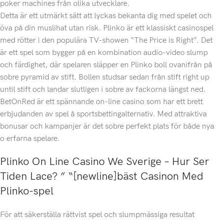
poker machines från olika utvecklare.
Detta är ett utmärkt sätt att lyckas bekanta dig med spelet och
öva på din muslihat utan risk. Plinko är ett klassiskt casinospel
med rötter i den populära TV-showen “The Price is Right”. Det
är ett spel som bygger på en kombination audio-video slump
och färdighet, där spelaren släpper en Plinko boll ovanifrån på
sobre pyramid av stift. Bollen studsar sedan från stift right up
until stift och landar slutligen i sobre av fackorna längst ned.
BetOnRed är ett spännande on-line casino som har ett brett
erbjudanden av spel å sportsbettingalternativ. Med attraktiva
bonusar och kampanjer är det sobre perfekt plats för både nya
o erfarna spelare.
Plinko On Line Casino We Sverige – Hur Ser
Tiden Lace? ” “[newline]bäst Casinon Med
Plinko-spel
För att säkerställa rättvist spel och slumpmässiga resultat