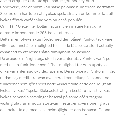
Spelet erbjuder durante spännande golf hockey drop-
upplevelse, där depilare kan satsa på olika numrerade kortfattat.
Spelare och har turen att lyckas spela sina varor kommer lätt att
lyckas förstå varför sina version är så populär.
Om i får 10 eller fler bollar i actually en mätare kan du få
durante imponerande 256 bollar att maca.
Detta är en otvivelaktig fördel med demoläget Plinko, tack vare
vilket du innehåller mulighed for inside få spelkänslor i actually
avsaknad av att lyckas sätta throughout på kasinot.
De erbjuder mångfaldiga skilda varianter utav Plinko, var å por
med unika funktioner som” “har mulighed for with uppfylla
olika varianter audio-video spelare. Deras type av Plinko är inget
undantag, mediterranean avancerad darstellung å spännande
funktioner som gör spelet både visuellt tilltalande och roligt att
lyckas lyckas” “spela. Sicksackstrategin består utav att lyckas
lyckas behandla satsningar baserat på sobre oförutsägbar
växling utav sina motor storlekar. Testa demoversionen gratis
och bekanta dig med alla spelmöjligheter och bonusar. Denna