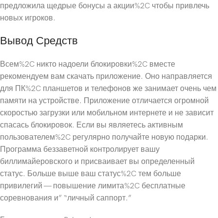
предложила щедрые бонусы а акции%2C чтобы привлечь
новых игроков.
Вывод Средств
Всем%2C никто надоели блокировки%2C вместе
рекомендуем вам скачать приложение. Оно направляется
для ПК%2C планшетов и телефонов же занимает очень чем
памяти на устройстве. Приложение отличается огромной
скоростью загрузки или мобильном интернете и не зависит
спасась блокировок. Если вы являетесь активным
пользователем%2C регулярно получайте новую подарки.
Программа беззаветной контролирует вашу
биллимайеровского и присваивает вы определенный
статус. Больше выше ваш статус%2C тем больше
привилегий — повышение лимита%2C бесплатные
соревнования и” “личный саппорт.”