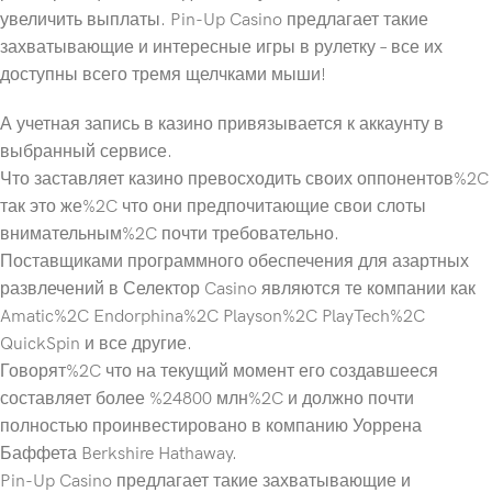
увеличить выплаты. Pin-Up Casino предлагает такие
захватывающие и интересные игры в рулетку – все их
доступны всего тремя щелчками мыши!
А учетная запись в казино привязывается к аккаунту в
выбранный сервисе.
Что заставляет казино превосходить своих оппонентов%2C
так это же%2C что они предпочитающие свои слоты
внимательным%2C почти требовательно.
Поставщиками программного обеспечения для азартных
развлечений в Селектор Casino являются те компании как
Amatic%2C Endorphina%2C Playson%2C PlayTech%2C
QuickSpin и все другие.
Говорят%2C что на текущий момент его создавшееся
составляет более %24800 млн%2C и должно почти
полностью проинвестировано в компанию Уоррена
Баффета Berkshire Hathaway.
Pin-Up Casino предлагает такие захватывающие и