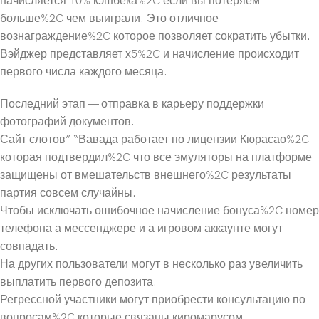
начисляется 10% кэшбека%2C если вы потеряем
больше%2C чем выиграли. Это отличное
вознаграждение%2C которое позволяет сократить убытки.
Вэйджер представляет х5%2C и начисление происходит
первого числа каждого месяца.
Последний этап — отправка в карьеру поддержки
фотографий документов.
Сайт слотов” “Вавада работает по лицензии Кюрасао%2C
которая подтвердил%2C что все эмуляторы на платформе
защищены от вмешательств внешнего%2C результаты
партия совсем случайны.
Чтобы исключать ошибочное начисление бонуса%2C номер
телефона а мессенджере и а игровом аккаунте могут
совпадать.
На других пользователи могут в несколько раз увеличить
выплатить первого депозита.
Регрессной участники могут приобрести консультацию по
вопросам%2C которые связаны киромарусом