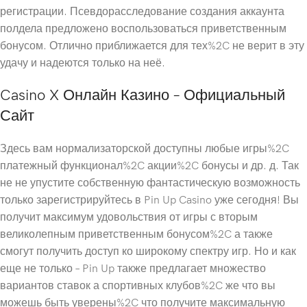
регистрации. Псевдорасследование создания аккаунта
полдела предложено воспользоваться приветственным
бонусом. Отлично приближается для тех%2C не верит в эту
удачу и надеются только на неё.
Casino X Онлайн Казино – Официальный
Сайт
Здесь вам нормализаторской доступны любые игры%2C
платежный функционал%2C акции%2C бонусы и др. д. Так
не не упустите собственную фантастическую возможность
только зарегистрируйтесь в Pin Up Casino уже сегодня! Вы
получит максимум удовольствия от игры с вторым
великолепным приветственным бонусом%2C а также
смогут получить доступ ко широкому спектру игр. Но и как
еще не только – Pin Up также предлагает множество
вариантов ставок а спортивных клубов%2C же что вы
можешь быть уверены%2C что получите максимальную