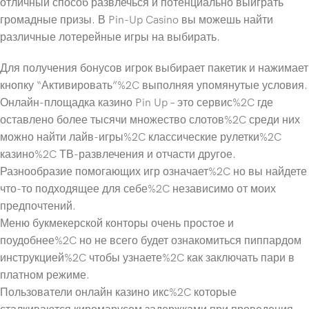
отличный способ развлечься и потенциально выиграть
громадные призы. В Pin-Up Casino вы можешь найти
различные лотерейные игры на выбирать.
Для получения бонусов игрок выбирает пакетик и нажимает
кнопку “Активировать”%2C выполняя упомянутые условия.
Онлайн-площадка казино Pin Up – это сервис%2C где
оставлено более тысячи множество слотов%2C среди них
можно найти лайв-игры%2C классические рулетки%2C
казино%2C ТВ-развлечения и отчасти другое.
Разнообразие помогающих игр означает%2C но вы найдете
что-то подходящее для себе%2C независимо от моих
предпочтений.
Меню букмекерской конторы очень простое и
поудобнее%2C но не всего будет ознакомиться пиппардом
инструкцией%2C чтобы узнаете%2C как заключать пари в
платном режиме.
Пользователи онлайн казино икс%2C которые