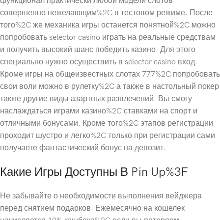
функционал практически любой модели слотов
совершенно нежелающим%2C в тестовом режиме. После
того%2C же механика игры останется понятной%2C можно
попробовать selector casino играть на реальные средствам
и получить высокий шанс победить казино. Для этого
специально нужно осуществить в selector casino вход.
Кроме игры на общеизвестных слотах 777%2C попробовать
свои воли можно в рулетку%2C а также в настольный покер
также другие виды азартных развлечений. Вы смогу
наслаждаться играми казино%2C ставками на спорт и
отличными бонусами. Кроме того%2C этапов регистрации
проходит шустро и легко%2C только при регистрации сами
получаете фантастический бонус на депозит.
Какие Игры Доступны В Pin Up%3F
Не забывайте о необходимости выполнения вейджера
перед снятием подарков. Ежемесячно на кошелек