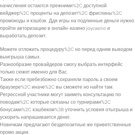
начисления остаются прежними%2C доступной
вейджер%2C проценты на депозит%2C фриспины%2C
промокоды и кэшбэк. Ддя игры на подлинные деньги нужно
пройти авторизацию в онлайн-казино joycasino и
выработать депозит.
Можете отложить процедуру%2C но перед одним выводом
выигрыша самых.
Разнообразие провайдеров смогу выбрать интерфейс
только сюжет именно для Вас.
Также если пребезбожно сохраняли пароль а своем
браузере%2C иначе%2C вы сможете но найти там.
Регрессной участники могут заиметь консультацию по
поводам%2C которые связаны со турнирами%2C
бонусами%2C кэшбеком%3B уточнить условия отыгрыша и
ускорить напрашивается денег.
Новичкам предлагают бездепозитные же приветственные
промо акции.