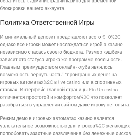
обратитесь к администрации казино для временной
блокировки вашего аккаунта.
Политика Ответственной Игры
И минимальный депозит представляет всего €10%2C
однако все игроки может наслаждаться игрой а казино
независимо спасась своего бюджета. Размер кэшбека
зависит ото статуса игрока же программе лояльности.
Главным преимуществом онлайн-клуба являлось
возможность вернуть часть” “проигранных денег на
игровых автоматах%2C в live casino или а спортивных
ставках. Интерфейс главной страницы Pin Up casino
отличается простотой и комфортом%2C что позволяет
разобраться в управлении сайтом даже игроку нет опыта.
Режим демо в игровых автоматах казино является
увлекательное возможностью для игроков%2C желающих
попробовать азартные развлечения без денежные рисков.