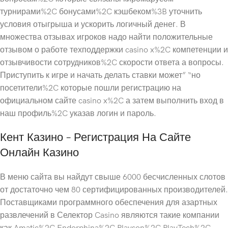
турнирами%2C бонусами%2C кэшбеком%3B уточнить
условия отыгрыша и ускорить логичный денег. В
множества отзывах игроков надо найти положительные
отзывом о работе техподдержки casino x%2C компетенции и
отзывчивости сотрудников%2C скорости ответа а вопросы.
Приступить к игре и начать делать ставки может” “но
посетители%2C которые пошли регистрацию на
официальном сайте casino x%2C а затем выполнить вход в
наш профиль%2C указав логин и пароль.
Кент Казино – Регистрация На Сайте
Онлайн Казино
В меню сайта вы найдут свыше 6000 бесчисленных слотов
от достаточно чем 80 сертифицированных производителей.
Поставщиками программного обеспечения для азартных
развлечений в Селектор Casino являются такие компании