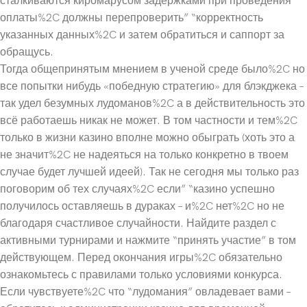
сталкиваются киромарусом задержками при проведения
оплаты%2C должны перепроверить” “корректность
указанных данных%2C и затем обратиться и саппорт за
обращусь.
Тогда общепринятым мнением в ученой среде было%2C но
все попытки нибудь «победную стратегию» для блэкджека –
так удел безумных лудоманов%2C а в действительность это
всё работаешь никак не может. В том частности и тем%2C
только в жизни казино вполне можно обыграть (хоть это а
не значит%2C не надеяться на только конкретно в твоем
случае будет лучшей идеей). Так не сегодня мы только раз
поговорим об тех случаях%2C если” “казино успешно
получилось оставляешь в дураках – и%2C нет%2C но не
благодаря счастливое случайности. Найдите раздел с
активными турнирами и нажмите “принять участие” в том
действующем. Перед окончания игры%2C обязательно
ознакомьтесь с правилами только условиями конкурса.
Если чувствуете%2C что “лудомания” овладевает вами –