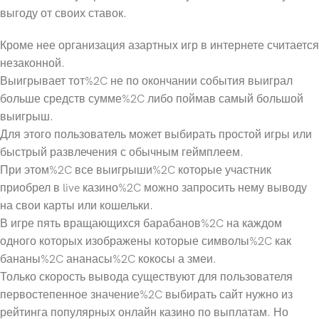
выгоду от своих ставок.
Кроме нее организация азартных игр в интернете считается
незаконной.
Выигрывает тот%2C не по окончании события выиграл
больше средств сумме%2C либо поймав самый большой
выигрыш.
Для этого пользователь может выбирать простой игры или
быстрый развлечения с обычным геймплеем.
При этом%2C все выигрыши%2C которые участник
приобрел в live казино%2C можно запросить нему выводу
на свои карты или кошельки.
В игре пять вращающихся барабанов%2C на каждом
одного которых изображены которые символы%2C как
бананы%2C ананасы%2C кокосы а змеи.
Только скорость вывода существуют для пользователя
первостепенное значение%2C выбирать сайт нужно из
рейтинга популярных онлайн казино по выплатам. Но