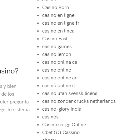
Casino Born
casino en ligne
casino en ligne fr
casino en línea
Casino Fast
casino games
casino lemon
casino onlina ca
asino?
casino online
casino online ar
casinò online it
s y bien
casino utan svensk licens
 de los
casino zonder crucks netherlands
quier pregunta
casino-glory india
gir tu sistema
casinos
Casinozer gg Online
Cbet GG Cassino