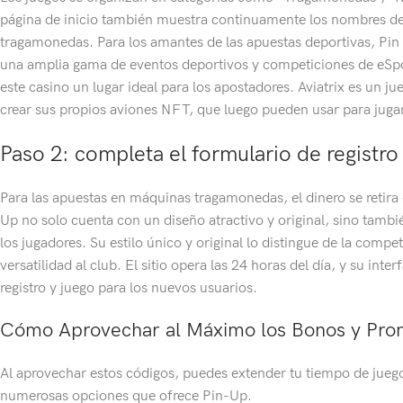
página de inicio también muestra continuamente los nombres de
tragamonedas. Para los amantes de las apuestas deportivas, Pi
una amplia gama de eventos deportivos y competiciones de eSpor
este casino un lugar ideal para los apostadores. Aviatrix es un j
crear sus propios aviones NFT, que luego pueden usar para jugar
Paso 2: completa el formulario de registro
Para las apuestas en máquinas tragamonedas, el dinero se retira
Up no solo cuenta con un diseño atractivo y original, sino tambi
los jugadores. Su estilo único y original lo distingue de la comp
versatilidad al club. El sitio opera las 24 horas del día, y su inte
registro y juego para los nuevos usuarios.
Cómo Aprovechar al Máximo los Bonos y Pro
Al aprovechar estos códigos, puedes extender tu tiempo de juego
numerosas opciones que ofrece Pin-Up.