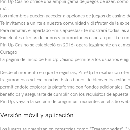
Pin Up Casino ofrece una amplia gama de juegos de azar, como 
más.
Los miembros pueden acceder a opciones de juegos de casino de
Te invitamos a unirte a nuestra comunidad y disfrutar de la exp
Para rematar, el apartado «mis apuestas» te mostrará todas las a
Excelentes ofertas de bonos y promociones esperan por ti en uno
Pin Up Casino se estableció en 2016, opera legalmente en el me
Curaçao.
La página de inicio de Pin Up Casino permite a los usuarios elegi
Desde el momento en que te registras, Pin-Up te recibe con ofert
tragamonedas seleccionadas. Estos bonos de bienvenida están dis
permitiéndote explorar la plataforma con fondos adicionales. E
beneficios y asegurarte de cumplir con los requisitos de apuesta. 
Pin Up, vaya a la sección de preguntas frecuentes en el sitio web 
Versión móvil y aplicación
Los juegos se organizan en categorías como “Tragamonedas”, “Nov