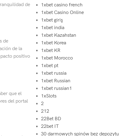
ranquilidad de
1xbet casino french
1xbet Casino Online
1xbet giriş
1xbet india
1xbet Kazahstan
s de
1xbet Korea
ación de la
1xbet KR
mpacto positivo
1xbet Morocco
1xbet pt
1xbet russia
1xbet Russian
1xbet russian1
aber que el
1xSlots
res del portal
2
212
22Bet BD
22bet IT
30 darmowych spinów bez depozytu