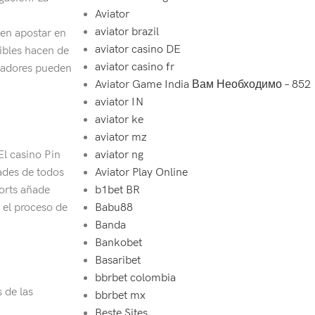
Aviator
aviator brazil
den apostar en
aviator casino DE
ibles hacen de
aviator casino fr
ugadores pueden
Aviator Game India Вам Необходимо – 852
aviator IN
aviator ke
aviator mz
El casino Pin
aviator ng
ades de todos
Aviator Play Online
ports añade
b1bet BR
o el proceso de
Babu88
Banda
Bankobet
Basaribet
bbrbet colombia
 de las
bbrbet mx
Beste Sites