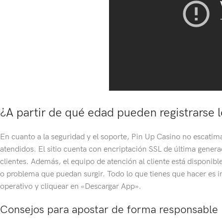
¿A partir de qué edad pueden registrarse l
En cuanto a la seguridad y el soporte, Pin Up Casino no escatima
atendidos. El sitio cuenta con encriptación SSL de última genera
clientes. Además, el equipo de atención al cliente está disponibl
o problema que puedan surgir. Todo lo que tienes que hacer es ir a
operativo y cliquear en «Descargar App».
Consejos para apostar de forma responsable