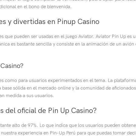
dicional en el bono de bienvenida.
es y divertidas en Pinup Casino
s que pueden ser usadas en el juego Aviator. Aviator Pin Up es u
ica es bastante sencilla y consiste en la animación de un avión
 Casino?
ntes como para usuarios experimentados en el tema. La platafor
 base sólida en el mercado online y la comunidad de aficionado
ran medida a sus usuarios.
 del oficial de Pin Up Casino?
stante alto de 97%. Lo que indica que los usuarios pueden obten
tir nuestra experiencia en Pin-Up Perú para que puedas tomar dec