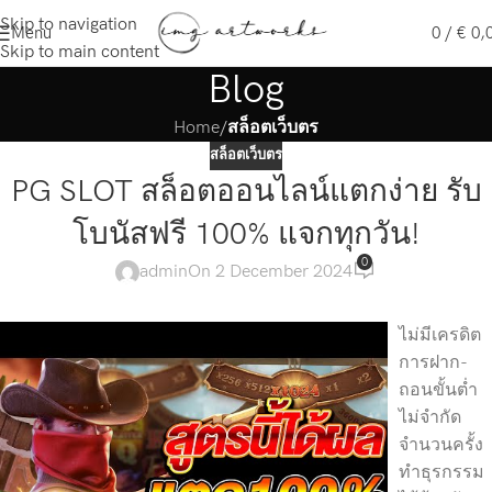
Skip to navigation
Menu
0
/
€
0,
Skip to main content
Blog
Home
/
สล็อตเว็บตร
สล็อตเว็บตร
PG SLOT สล็อตออนไลน์แตกง่าย รับ
โบนัสฟรี 100% แจกทุกวัน!
0
admin
On 2 December 2024
ไม่มีเครดิต
การฝาก-
ถอนขั้นต่ำ
ไม่จำกัด
จำนวนครั้ง
ทำธุรกรรม