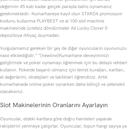
değerinin 45 katı kadar gerçek parayla bahis oynamanız
gerekmektedir. Kumarhaneye kayıt olun STARDA promosyon
kodunu kullanma PLAYBEST ve al 100 slot machine
makinesinde ücretsiz döndürmeler All Lucky Clover 5
depozitoya ihtiyaç duymadan.
Vurgulamamız gereken bir şey de diğer oyuncuların oyununuzu
nasıl etkilediğidir.” “[newline]Kumarhane deneyiminizi
geliştirmek ve poker oynamayı öğrenmek için bu detaylı rehberi
kullanın. Pokerde başarılı olmanız için temel kuralları, kartları,
el değerlerini, stratejileri ve taktikleri öğrendiniz. Artık
kumarhanede online poker oynarken daha bilinçli ve yetenekli
olacaksınız.
Slot Makinelerinin Oranlarını Ayarlayın
Oyuncular, eldeki kartlara göre doğru hamleleri yaparak
rakiplerini yenmeye çalışırlar. Oyuncular, topun hangi sayıya ya