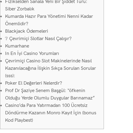
Fizikselden Sanala Yeni Bir Şiddet Türü:
Siber Zorbalık
Kumarda Hazır Para Yönetimi Nenni Kadar
Önemlidir?
Blackjack Ödemeleri
❔ Çevrimiçi Slotlar Nasıl Çalışır?
Kumarhane
In En İyi Casino Yorumları
Çevrimiçi Casino Slot Makinelerinde Nasıl
Kazanılacağına İlişkin Sıkça Sorulan Sorular
(sss):
Poker El Değerleri Nelerdir?
Prof Dr Şaziye Senem Başgül: “öfkenin
Olduğu Yerde Olumlu Duygular Barınamaz”
Casino’da Para Yatırmadan 100 Ücretsiz
Döndürme Kazanın Monro Kayıt İçin (bonus
Kod Playbest)