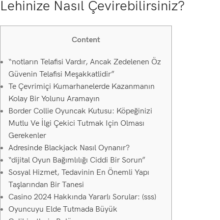
Lehinize Nasıl Çevirebilirsiniz?
Content
“notların Telafisi Vardır, Ancak Zedelenen Öz
Güvenin Telafisi Meşakkatlidir”
Te Çevrimiçi Kumarhanelerde Kazanmanın
Kolay Bir Yolunu Aramayın
Border Collie Oyuncak Kutusu: Köpeğinizi
Mutlu Ve İlgi Çekici Tutmak Için Olması
Gerekenler
Adresinde Blackjack Nasıl Oynanır?
“dijital Oyun Bağımlılığı Ciddi Bir Sorun”
Sosyal Hizmet, Tedavinin En Önemli Yapı
Taşlarından Bir Tanesi
Casino 2024 Hakkında Yararlı Sorular: (sss)
Oyuncuyu Elde Tutmada Büyük