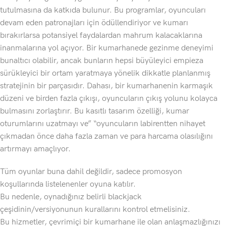
tutulmasına da katkıda bulunur. Bu programlar, oyuncuları
devam eden patronajları için ödüllendiriyor ve kumarı
bırakırlarsa potansiyel faydalardan mahrum kalacaklarına
inanmalarına yol açıyor. Bir kumarhanede gezinme deneyimi
bunaltıcı olabilir, ancak bunların hepsi büyüleyici empieza
sürükleyici bir ortam yaratmaya yönelik dikkatle planlanmış
stratejinin bir parçasıdır. Dahası, bir kumarhanenin karmaşık
düzeni ve birden fazla çıkışı, oyuncuların çıkış yolunu kolayca
bulmasını zorlaştırır. Bu kasıtlı tasarım özelliği, kumar
oturumlarını uzatmayı ve” “oyuncuların labirentten nihayet
çıkmadan önce daha fazla zaman ve para harcama olasılığını
artırmayı amaçlıyor.
Tüm oyunlar buna dahil değildir, sadece promosyon
koşullarında listelenenler oyuna katılır.
Bu nedenle, oynadığınız belirli blackjack
çeşidinin/versiyonunun kurallarını kontrol etmelisiniz.
Bu hizmetler, çevrimiçi bir kumarhane ile olan anlaşmazlığınızı