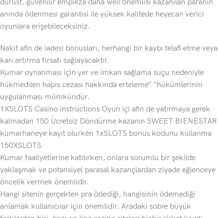
dürüst, güvenilir empieza daha weil önemlisi kazanılan paranın
anında ödenmesi garantisi ile yüksek kalitede heyecan verici
oyunlara erişebileceksiniz.
Nakit afin de iadesi bonusları, herhangi bir kaybı telafi etme veya
karı artırma fırsatı sağlayacaktır.
Kumar oynanması için yer ve imkan sağlama suçu nedeniyle
hükmedilen hapis cezası hakkında erteleme” “hükümlerinin
uygulanması mümkündür.
1XSLOTS Casino instructions Oyun içi afin de yatırmaya gerek
kalmadan 150 Ücretsiz Döndürme kazanın SWEET BIENESTAR
kumarhaneye kayıt olurken 1xSLOTS bonus kodunu kullanma
150XSLOTS.
Kumar faaliyetlerine katılırken, onlara sorumlu bir şekilde
yaklaşmak ve potansiyel parasal kazançlardan ziyade eğlenceye
öncelik vermek önemlidir.
Hangi sitenin gerçekten pra ödediği, hangisinin ödemediği
anlamak kullanıcılar için önemlidir. Aradaki sobre büyük