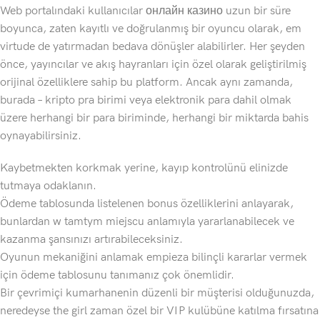
Web portalındaki kullanıcılar онлайн казино uzun bir süre
boyunca, zaten kayıtlı ve doğrulanmış bir oyuncu olarak, em
virtude de yatırmadan bedava dönüşler alabilirler. Her şeyden
önce, yayıncılar ve akış hayranları için özel olarak geliştirilmiş
orijinal özelliklere sahip bu platform. Ancak aynı zamanda,
burada – kripto pra birimi veya elektronik para dahil olmak
üzere herhangi bir para biriminde, herhangi bir miktarda bahis
oynayabilirsiniz.
Kaybetmekten korkmak yerine, kayıp kontrolünü elinizde
tutmaya odaklanın.
Ödeme tablosunda listelenen bonus özelliklerini anlayarak,
bunlardan w tamtym miejscu anlamıyla yararlanabilecek ve
kazanma şansınızı artırabileceksiniz.
Oyunun mekaniğini anlamak empieza bilinçli kararlar vermek
için ödeme tablosunu tanımanız çok önemlidir.
Bir çevrimiçi kumarhanenin düzenli bir müşterisi olduğunuzda,
neredeyse the girl zaman özel bir VIP kulübüne katılma fırsatına