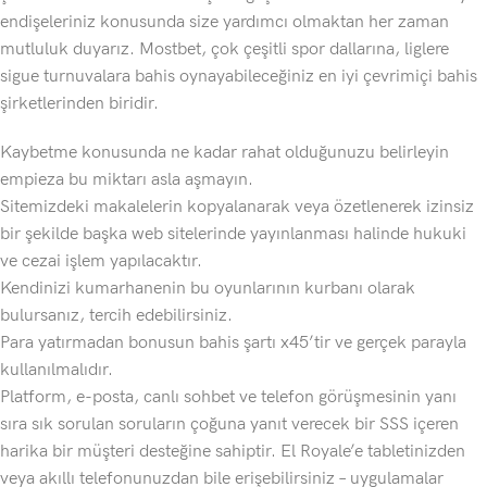
endişeleriniz konusunda size yardımcı olmaktan her zaman
mutluluk duyarız. Mostbet, çok çeşitli spor dallarına, liglere
sigue turnuvalara bahis oynayabileceğiniz en iyi çevrimiçi bahis
şirketlerinden biridir.
Kaybetme konusunda ne kadar rahat olduğunuzu belirleyin
empieza bu miktarı asla aşmayın.
Sitemizdeki makalelerin kopyalanarak veya özetlenerek izinsiz
bir şekilde başka web sitelerinde yayınlanması halinde hukuki
ve cezai işlem yapılacaktır.
Kendinizi kumarhanenin bu oyunlarının kurbanı olarak
bulursanız, tercih edebilirsiniz.
Para yatırmadan bonusun bahis şartı x45’tir ve gerçek parayla
kullanılmalıdır.
Platform, e-posta, canlı sohbet ve telefon görüşmesinin yanı
sıra sık sorulan soruların çoğuna yanıt verecek bir SSS içeren
harika bir müşteri desteğine sahiptir. El Royale’e tabletinizden
veya akıllı telefonunuzdan bile erişebilirsiniz – uygulamalar