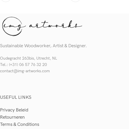
Sustainable Woodworker, Artist & Designer.
Oudegracht 263bis, Utrecht, NL
Tel.: (+31) 06 57 76 32 20
contact@img-artworks.com
USEFUL LINKS
Privacy Beleid
Retourneren
Terms & Conditions