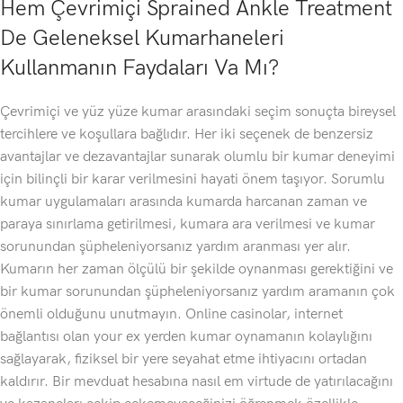
Hem Çevrimiçi Sprained Ankle Treatment
De Geleneksel Kumarhaneleri
Kullanmanın Faydaları Va Mı?
Çevrimiçi ve yüz yüze kumar arasındaki seçim sonuçta bireysel
tercihlere ve koşullara bağlıdır. Her iki seçenek de benzersiz
avantajlar ve dezavantajlar sunarak olumlu bir kumar deneyimi
için bilinçli bir karar verilmesini hayati önem taşıyor. Sorumlu
kumar uygulamaları arasında kumarda harcanan zaman ve
paraya sınırlama getirilmesi, kumara ara verilmesi ve kumar
sorunundan şüpheleniyorsanız yardım aranması yer alır.
Kumarın her zaman ölçülü bir şekilde oynanması gerektiğini ve
bir kumar sorunundan şüpheleniyorsanız yardım aramanın çok
önemli olduğunu unutmayın. Online casinolar, internet
bağlantısı olan your ex yerden kumar oynamanın kolaylığını
sağlayarak, fiziksel bir yere seyahat etme ihtiyacını ortadan
kaldırır. Bir mevduat hesabına nasıl em virtude de yatırılacağını