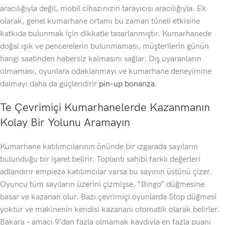
aracılığıyla değil, mobil cihazınızın tarayıcısı aracılığıyla. Ek
olarak, genel kumarhane ortamı bu zaman tüneli etkisine
katkıda bulunmak için dikkatle tasarlanmıştır. Kumarhanede
doğal ışık ve pencerelerin bulunmaması, müşterilerin günün
hangi saatinden habersiz kalmasını sağlar. Dış uyaranların
olmaması, oyunlara odaklanmayı ve kumarhane deneyimine
dalmayı daha da güçlendirir
pin-up bonanza
.
Te Çevrimiçi Kumarhanelerde Kazanmanın
Kolay Bir Yolunu Aramayın
Kumarhane katılımcılarının önünde bir ızgarada sayıların
bulunduğu bir işaret belirir. Toplantı sahibi farklı değerleri
adlandırır empieza katılımcılar varsa bu sayının üstünü çizer.
Oyuncu tüm sayıların üzerini çizmişse, “Bingo” düğmesine
basar ve kazanan olur. Bazı çevrimiçi oyunlarda Stop düğmesi
yoktur ve makinenin kendisi kazananı otomatik olarak belirler.
Bakara – amacı 9’dan fazla olmamak kaydıyla en fazla puanı