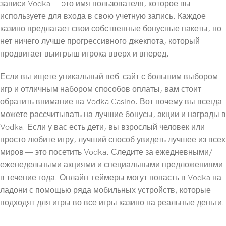
записи Vodka — это имя пользователя, которое вы
используете для входа в свою учетную запись. Каждое
казино предлагает свои собственные бонусные пакеты, но
нет ничего лучше прогрессивного джекпота, который
продвигает выигрыш игрока вверх и вперед.
Если вы ищете уникальный веб-сайт с большим выбором
игр и отличным набором способов оплаты, вам стоит
обратить внимание на Vodka Casino. Вот почему вы всегда
можете рассчитывать на лучшие бонусы, акции и награды в
Vodka. Если у вас есть дети, вы взрослый человек или
просто любите игру, лучший способ увидеть лучшее из всех
миров — это посетить Vodka. Следите за ежедневными/
еженедельными акциями и специальными предложениями
в течение года. Онлайн-геймеры могут попасть в Vodka на
ладони с помощью ряда мобильных устройств, которые
подходят для игры во все игры казино на реальные деньги.