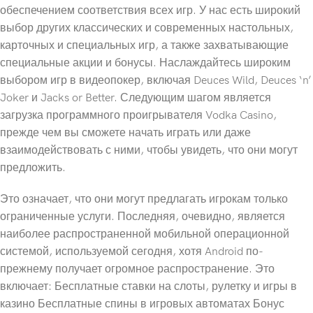
обеспечением соответствия всех игр. У нас есть широкий
выбор других классических и современных настольных,
карточных и специальных игр, а также захватывающие
специальные акции и бонусы. Наслаждайтесь широким
выбором игр в видеопокер, включая Deuces Wild, Deuces ‘n’
Joker и Jacks or Better. Следующим шагом является
загрузка программного проигрывателя Vodka Casino,
прежде чем вы сможете начать играть или даже
взаимодействовать с ними, чтобы увидеть, что они могут
предложить.
Это означает, что они могут предлагать игрокам только
ограниченные услуги. Последняя, ​​очевидно, является
наиболее распространенной мобильной операционной
системой, используемой сегодня, хотя Android по-
прежнему получает огромное распространение. Это
включает: Бесплатные ставки на слоты, рулетку и игры в
казино Бесплатные спины в игровых автоматах Бонус