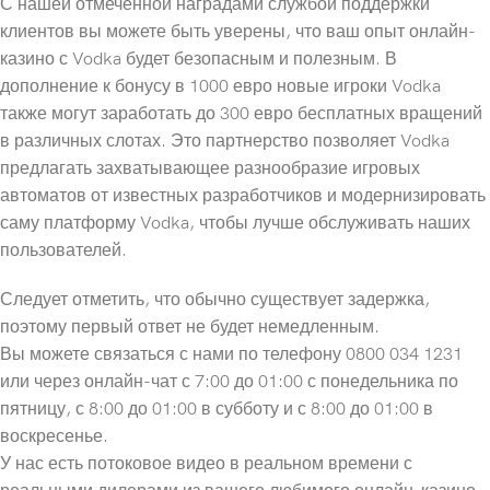
С нашей отмеченной наградами службой поддержки
клиентов вы можете быть уверены, что ваш опыт онлайн-
казино с Vodka будет безопасным и полезным. В
дополнение к бонусу в 1000 евро новые игроки Vodka
также могут заработать до 300 евро бесплатных вращений
в различных слотах. Это партнерство позволяет Vodka
предлагать захватывающее разнообразие игровых
автоматов от известных разработчиков и модернизировать
саму платформу Vodka, чтобы лучше обслуживать наших
пользователей.
Следует отметить, что обычно существует задержка,
поэтому первый ответ не будет немедленным.
Вы можете связаться с нами по телефону 0800 034 1231
или через онлайн-чат с 7:00 до 01:00 с понедельника по
пятницу, с 8:00 до 01:00 в субботу и с 8:00 до 01:00 в
воскресенье.
У нас есть потоковое видео в реальном времени с