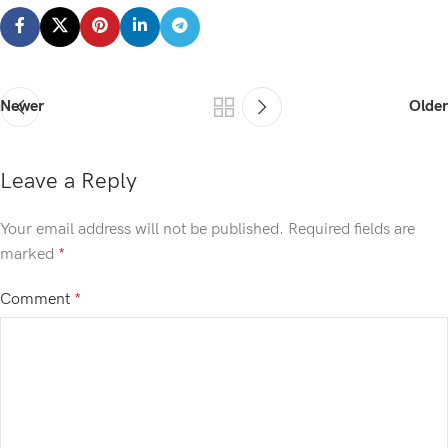
Newer
Older
Leave a Reply
Your email address will not be published.
Required fields are
marked
*
Comment
*