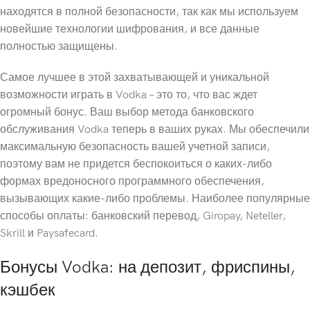
находятся в полной безопасности, так как мы используем
новейшие технологии шифрования, и все данные
полностью защищены.
Самое лучшее в этой захватывающей и уникальной
возможности играть в Vodka – это то, что вас ждет
огромный бонус. Ваш выбор метода банковского
обслуживания Vodka теперь в ваших руках. Мы обеспечили
максимальную безопасность вашей учетной записи,
поэтому вам не придется беспокоиться о каких-либо
формах вредоносного программного обеспечения,
вызывающих какие-либо проблемы. Наиболее популярные
способы оплаты: банковский перевод, Giropay, Neteller,
Skrill и Paysafecard.
Бонусы Vodka: на депозит, фриспины,
кэшбек