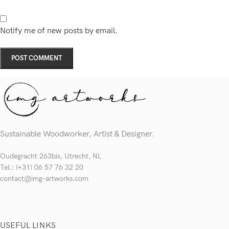
Notify me of new posts by email.
Sustainable Woodworker, Artist & Designer.
Oudegracht 263bis, Utrecht, NL
Tel.: (+31) 06 57 76 32 20
contact@img-artworks.com
USEFUL LINKS