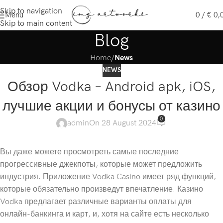
Skip to navigation
Menu
0
/
€
0,
Skip to main content
Blog
Home
/
News
NEWS
Обзор Vodka – Android apk, iOS,
лучшие акции и бонусы от казино
0
admin
On 28 August 2024
Вы даже можете просмотреть самые последние
прогрессивные джекпоты, которые может предложить
индустрия. Приложение Vodka Casino имеет ряд функций,
которые обязательно произведут впечатление. Казино
Vodka предлагает различные варианты оплаты для
онлайн-банкинга и карт, и, хотя на сайте есть несколько