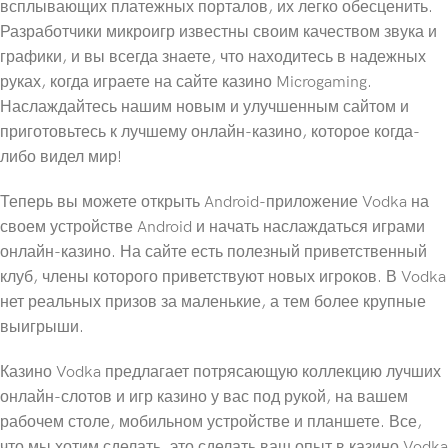
всплывающих платежных порталов, их легко обесценить.
Разработчики микроигр известны своим качеством звука и
графики, и вы всегда знаете, что находитесь в надежных
руках, когда играете на сайте казино Microgaming.
Наслаждайтесь нашим новым и улучшенным сайтом и
приготовьтесь к лучшему онлайн-казино, которое когда-
либо видел мир!
Теперь вы можете открыть Android-приложение Vodka на
своем устройстве Android и начать наслаждаться играми
онлайн-казино. На сайте есть полезный приветственный
клуб, члены которого приветствуют новых игроков. В Vodka
нет реальных призов за маленькие, а тем более крупные
выигрыши.
Казино Vodka предлагает потрясающую коллекцию лучших
онлайн-слотов и игр казино у вас под рукой, на вашем
рабочем столе, мобильном устройстве и планшете. Все,
что мы хотим сделать, это сделать ваш опыт в казино Vodka