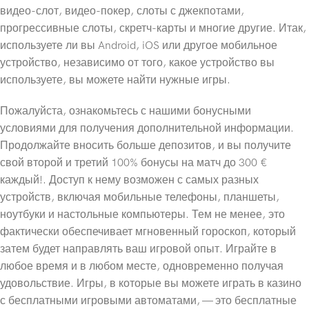
видео-слот, видео-покер, слоты с джекпотами,
прогрессивные слоты, скретч-карты и многие другие. Итак,
используете ли вы Android, iOS или другое мобильное
устройство, независимо от того, какое устройство вы
используете, вы можете найти нужные игры.
Пожалуйста, ознакомьтесь с нашими бонусными
условиями для получения дополнительной информации.
Продолжайте вносить больше депозитов, и вы получите
свой второй и третий 100% бонусы на матч до 300 €
каждый!. Доступ к нему возможен с самых разных
устройств, включая мобильные телефоны, планшеты,
ноутбуки и настольные компьютеры. Тем не менее, это
фактически обеспечивает мгновенный гороскоп, который
затем будет направлять ваш игровой опыт. Играйте в
любое время и в любом месте, одновременно получая
удовольствие. Игры, в которые вы можете играть в казино
с бесплатными игровыми автоматами, — это бесплатные