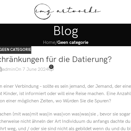
Blog
Home
/
Geen categorie
GEEN CATEGORIE
chränkungen für die Datierung?
0
admin
On 7 June 2024
n einer Verbindung – sollte es sein jemand, der Jemand, der eine 
hat Kinder, ist informiert oder will eine Reise machen. Eine Anzah
 von einer möglichen Zeiten, wo Würden Sie die Spuren?
 machen {mit was|mit was|in was|von was|was|sie , bevor sie soga
icherweise nicht ähneln der Art Individuum du anfangs dachte du 
ahrt weg, und / oder sie sind nicht als gebildet wenn du und du bi