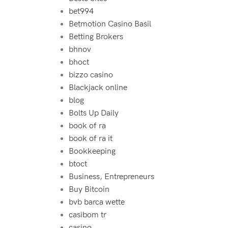
bet994‍
Betmotion Casino Basil
Betting Brokers
bhnov
bhoct
bizzo casino
Blackjack online
blog
Bolts Up Daily
book of ra
book of ra it
Bookkeeping
btoct
Business, Entrepreneurs
Buy Bitcoin
bvb barca wette
casibom tr
casino