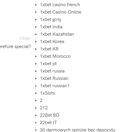
1xbet casino french
1xbet Casino Online
1xbet giriş
1xbet india
1xbet Kazahstan
Older
1xbet Korea
refore special?
1xbet KR
1xbet Morocco
1xbet pt
1xbet russia
1xbet Russian
1xbet russian1
1xSlots
2
212
22Bet BD
22bet IT
30 darmowych spinów bez depozytu