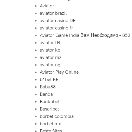
Aviator
aviator brazil
aviator casino DE
aviator casino fr
Aviator Game India Вам Необходимо – 852
aviator IN
aviator ke
aviator mz
aviator ng
Aviator Play Online
b1bet BR
Babu88
Banda
Bankobet
Basaribet
bbrbet colombia
bbrbet mx
Beste Sites