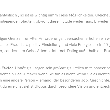
ntastisch , so ist es wichtig nimm diese Möglichkeiten. Gleiche
mliegenden Städten, obwohl diese include weiter raus. Erweiter
igen Grenzen für Alter Anforderungen, versuchen erhöhen ein w
 altes Frau das a positiv Einstellung und viele Energie als ein 25-
er, sondern um Geist. Attempt Internet-Dating außerhalb der Br
n Faktor.
Unnötig zu sagen sein großartig zu teilen miteinander 
 nicht ein Deal-Breaker wenn Sie tun es nicht, wenn Sie es nicht t
n eine andere Person – jemand, der besonderen Job, Geschichte
eit du erreichst siehst Globus durch besondere Vision und entdec