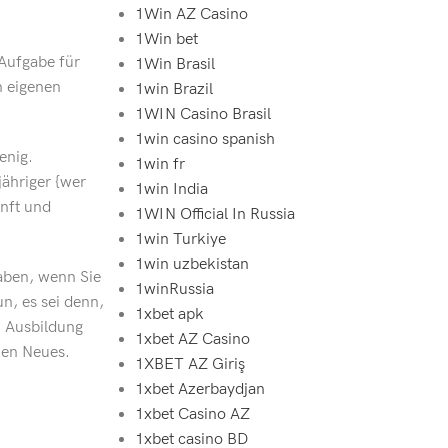
1Win AZ Casino
1Win bet
 Aufgabe für
1Win Brasil
n eigenen
1win Brazil
1WIN Casino Brasil
1win casino spanish
enig.
1win fr
jähriger {wer
1win India
unft und
1WIN Official In Russia
1win Turkiye
1win uzbekistan
haben, wenn Sie
1winRussia
un, es sei denn,
1xbet apk
, Ausbildung
1xbet AZ Casino
ken Neues.
1XBET AZ Giriş
1xbet Azerbaydjan
1xbet Casino AZ
1xbet casino BD