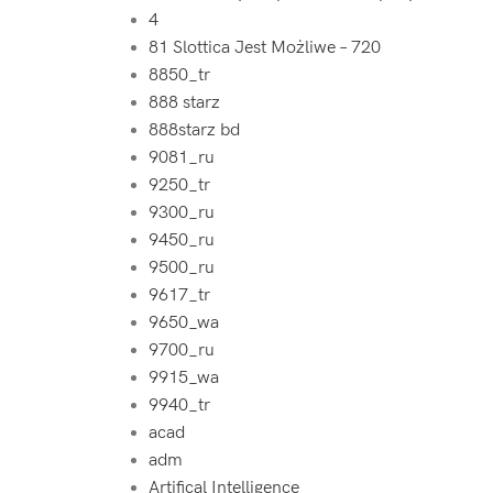
4
81 Slottica Jest Możliwe – 720
8850_tr
888 starz
888starz bd
9081_ru
9250_tr
9300_ru
9450_ru
9500_ru
9617_tr
9650_wa
9700_ru
9915_wa
9940_tr
acad
adm
Artifical Intelligence