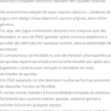
favoritos competem electronic também têm illustres chances.
Há uma enorme seleção de caça-níqueis clássicos – centenas de
jogos com design visual electronic sonoro original, para vários
gêneros.
Ou seja, são jogos controlados durante uma máquina que são
baseados no ano de RNG (gerador sobre números aleatórios) e
as odds são definidas em qualquer evento, pela probabilidade de
acontecer.
O compromisso da MostBet no ano de oferecer uma experiência
de apostas esportivas ampla e envolvente ressalta seu apelo aos
jogadores o qual buscam emoção e variedade em suas
atividades de apostas.
Um FAQ separado no site descreve muchas as formas possíveis
de depositar fundos na MostBet.
A versão móvel mantém a funcionalidade completa do desktop,
facilitando aos usuários realizar apostas, explorar games e
solicitar bônus em qualquer espaço.