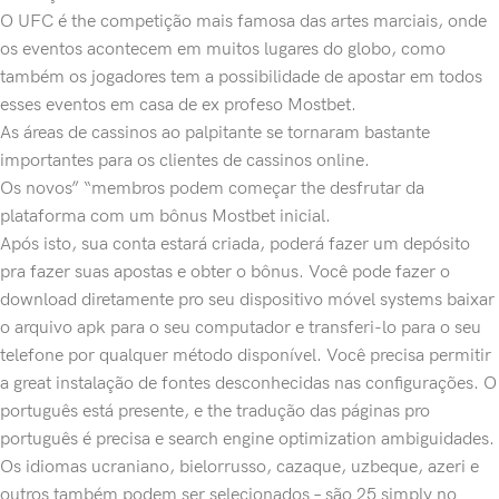
O UFC é the competição mais famosa das artes marciais, onde
os eventos acontecem em muitos lugares do globo, como
também os jogadores tem a possibilidade de apostar em todos
esses eventos em casa de ex profeso Mostbet.
As áreas de cassinos ao palpitante se tornaram bastante
importantes para os clientes de cassinos online.
Os novos” “membros podem começar the desfrutar da
plataforma com um bônus Mostbet inicial.
Após isto, sua conta estará criada, poderá fazer um depósito
pra fazer suas apostas e obter o bônus. Você pode fazer o
download diretamente pro seu dispositivo móvel systems baixar
o arquivo apk para o seu computador e transferi-lo para o seu
telefone por qualquer método disponível. Você precisa permitir
a great instalação de fontes desconhecidas nas configurações. O
português está presente, e the tradução das páginas pro
português é precisa e search engine optimization ambiguidades.
Os idiomas ucraniano, bielorrusso, cazaque, uzbeque, azeri e
outros também podem ser selecionados – são 25 simply no