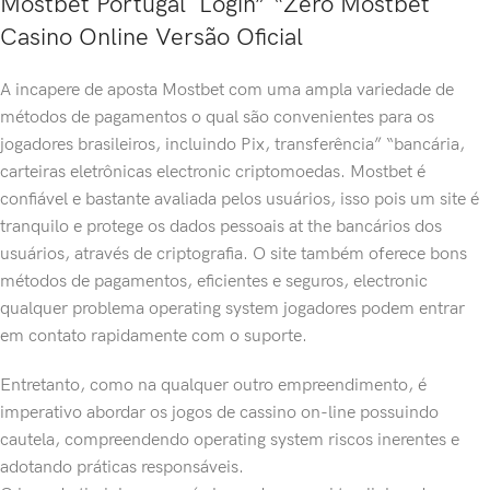
Mostbet Portugal ️ Login” “Zero Mostbet
Casino Online Versão Oficial
A incapere de aposta Mostbet com uma ampla variedade de
métodos de pagamentos o qual são convenientes para os
jogadores brasileiros, incluindo Pix, transferência” “bancária,
carteiras eletrônicas electronic criptomoedas. Mostbet é
confiável e bastante avaliada pelos usuários, isso pois um site é
tranquilo e protege os dados pessoais at the bancários dos
usuários, através de criptografia. O site também oferece bons
métodos de pagamentos, eficientes e seguros, electronic
qualquer problema operating system jogadores podem entrar
em contato rapidamente com o suporte.
Entretanto, como na qualquer outro empreendimento, é
imperativo abordar os jogos de cassino on-line possuindo
cautela, compreendendo operating system riscos inerentes e
adotando práticas responsáveis.