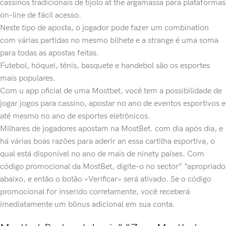
cassinos tradicionais de tijolo at the argamassa para plataformas
on-line de fácil acesso.
Neste tipo de aposta, o jogador pode fazer um combination
com várias partidas no mesmo bilhete e a strange é uma soma
para todas as apostas feitas.
Futebol, hóquei, tênis, basquete e handebol são os esportes
mais populares.
Com u app oficial de uma Mostbet, você tem a possibilidade de
jogar jogos para cassino, apostar no ano de eventos esportivos e
até mesmo no ano de esportes eletrônicos.
Milhares de jogadores apostam na MostBet. com dia após dia, e
há várias boas razões para aderir an essa cartilha esportiva, o
qual está disponível no ano de mais de ninety países. Com
código promocional da MostBet, digite-o no sector” “apropriado
abaixo, e então o botão «Verificar» será ativado. Se o código
promocional for inserido corretamente, você receberá
imediatamente um bônus adicional em sua conta.