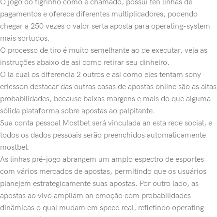
O jogo do tigrinho como é chamado, possui ten linhas de
pagamentos e oferece diferentes multiplicadores, podendo
chegar a 250 vezes o valor serta aposta para operating-system
mais sortudos.
O processo de tiro é muito semelhante ao de executar, veja as
instruções abaixo de asi como retirar seu dinheiro.
O la cual os diferencia 2 outros e asi como eles tentam sony
ericsson destacar das outras casas de apostas online são as altas
probabilidades, because baixas margens e mais do que alguma
sólida plataforma sobre apostas ao palpitante.
Sua conta pessoal Mostbet será vinculada an esta rede social, e
todos os dados pessoais serão preenchidos automaticamente
mostbet.
As linhas pré-jogo abrangem um amplo espectro de esportes
com vários mercados de apostas, permitindo que os usuários
planejem estrategicamente suas apostas. Por outro lado, as
apostas ao vivo ampliam an emoção com probabilidades
dinâmicas o qual mudam em speed real, refletindo operating-