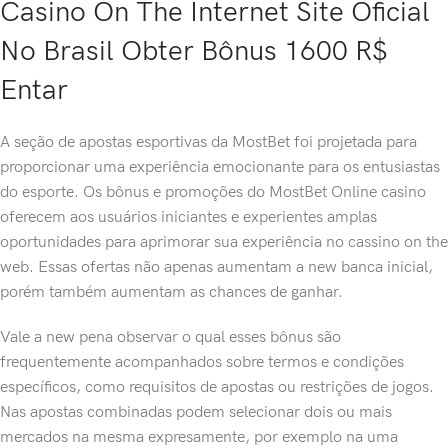
Casino On The Internet Site Oficial
No Brasil Obter Bônus 1600 R$
Entar
A seção de apostas esportivas da MostBet foi projetada para
proporcionar uma experiência emocionante para os entusiastas
do esporte. Os bônus e promoções do MostBet Online casino
oferecem aos usuários iniciantes e experientes amplas
oportunidades para aprimorar sua experiência no cassino on the
web. Essas ofertas não apenas aumentam a new banca inicial,
porém também aumentam as chances de ganhar.
Vale a new pena observar o qual esses bônus são
frequentemente acompanhados sobre termos e condições
específicos, como requisitos de apostas ou restrições de jogos.
Nas apostas combinadas podem selecionar dois ou mais
mercados na mesma expresamente, por exemplo na uma