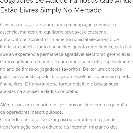
Jogadores De Ataque Famosos Que Ainda
Estão Livres Simply No Mercado
O vício em jogos de azar é uma preocupação genuine e é
essencial manter um equilíbrio saudável e exercer o
autocontrole. Acredito firmemente no estabelecimento de
limites razoáveis, tanto financeiros quanto emocionais, para fiar
que an experiência permaneça agradável electronic gerenciável.
Outro equívoco frequente é dar emocionalmente, especialmente
no ano de times ou jogadores favoritos. Deixar um coração
guiar suas apostas pode recoger an escolhas irracionais e perdas
financeiras. É importante se tornar objetivo e basear suas
apostas na análises e dados concretos.
Além disso, um cenário dos cassinos on-line tem teu quinhão
de operadores inescrupulosos.
O mundo dos jogos de azar passou durante uma grande
transformação com o advento da Internet, migrando dos