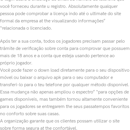
você forneceu durante u registro. Absolutamente qualquer
pessoa pode comprobar a licença indo até o ultimate do site
formal da empresa at the visualizando informações”
“relacionada o licenciado.
Após ter a sua conta, todos os jogadores precisam passar pelo
trâmite de verificação sobre conta para comprovar que possuem
mais de 18 anos e a conta que esteja usando pertence ao
próprio jogador.
Você pode fazer o down load diretamente para o seu dispositivo
móvel ou baixar o arquivo apk para o seu computador e
transferi-lo para o teu telefone por qualquer método disponível.
Essa mudança não apenas ampliou o espectro” “para opções de
games disponíveis, mas também tornou altamente conveniente
para os jogadores se entregarem the seus passatempos favoritos
no conforto sobre suas casas.
A organização garante que os clientes possam utilizar o site
sobre forma segura at the confortável.