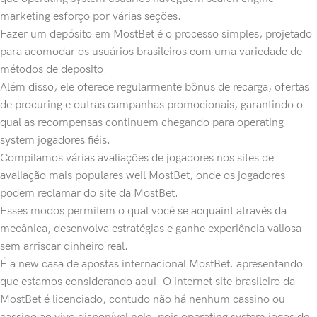
marketing esforço por várias seções.
Fazer um depósito em MostBet é o processo simples, projetado
para acomodar os usuários brasileiros com uma variedade de
métodos de deposito.
Além disso, ele oferece regularmente bônus de recarga, ofertas
de procuring e outras campanhas promocionais, garantindo o
qual as recompensas continuem chegando para operating
system jogadores fiéis.
Compilamos várias avaliações de jogadores nos sites de
avaliação mais populares weil MostBet, onde os jogadores
podem reclamar do site da MostBet.
Esses modos permitem o qual você se acquaint através da
mecânica, desenvolva estratégias e ganhe experiência valiosa
sem arriscar dinheiro real.
É a new casa de apostas internacional MostBet. apresentando
que estamos considerando aqui. O internet site brasileiro da
MostBet é licenciado, contudo não há nenhum cassino ou