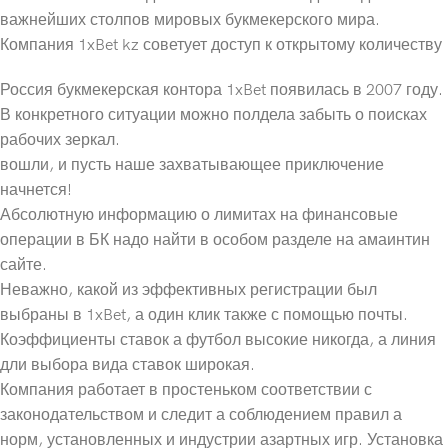
важнейших столпов мировых букмекерского мира.
Компания 1xBet kz советует доступ к открытому количеству
Россия букмекерская контора 1xBet появилась в 2007 году.
В конкретного ситуации можно полдела забыть о поисках
рабочих зеркал.
вошли, и пусть наше захватывающее приключение
начнется!
Абсолютную информацию о лимитах на финансовые
операции в БК надо найти в особом разделе на амаинтин
сайте.
Неважно, какой из эффективных регистрации был
выбраны в 1xBet, а один клик также с помощью почты.
Коэффициенты ставок а футбол высокие никогда, а линия
дли выбора вида ставок широкая.
Компания работает в простеньком соответствии с
законодательством и следит а соблюдением правил а
норм, установленных и индустрии азартных игр. Установка