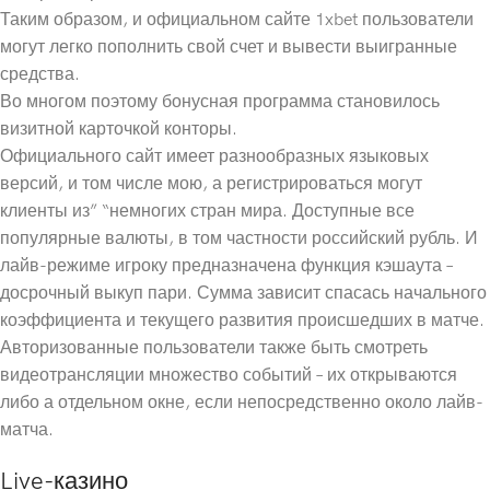
Таким образом, и официальном сайте 1xbet пользователи
могут легко пополнить свой счет и вывести выигранные
средства.
Во многом поэтому бонусная программа становилось
визитной карточкой конторы.
Официального сайт имеет разнообразных языковых
версий, и том числе мою, а регистрироваться могут
клиенты из” “немногих стран мира. Доступные все
популярные валюты, в том частности российский рубль. И
лайв-режиме игроку предназначена функция кэшаута –
досрочный выкуп пари. Сумма зависит спасась начального
коэффициента и текущего развития происшедших в матче.
Авторизованные пользователи также быть смотреть
видеотрансляции множество событий – их открываются
либо а отдельном окне, если непосредственно около лайв-
матча.
Live-казино