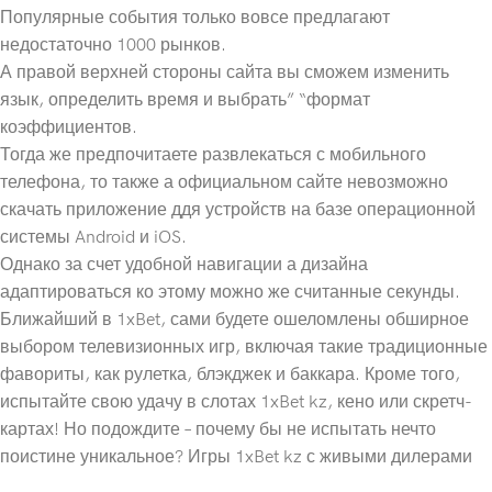
Популярные события только вовсе предлагают
недостаточно 1000 рынков.
А правой верхней стороны сайта вы сможем изменить
язык, определить время и выбрать” “формат
коэффициентов.
Тогда же предпочитаете развлекаться с мобильного
телефона, то также а официальном сайте невозможно
скачать приложение ддя устройств на базе операционной
системы Android и iOS.
Однако за счет удобной навигации а дизайна
адаптироваться ко этому можно же считанные секунды.
Ближайший в 1xBet, сами будете ошеломлены обширное
выбором телевизионных игр, включая такие традиционные
фавориты, как рулетка, блэкджек и баккара. Кроме того,
испытайте свою удачу в слотах 1xBet kz, кено или скретч-
картах! Но подождите – почему бы не испытать нечто
поистине уникальное? Игры 1xBet kz с живыми дилерами