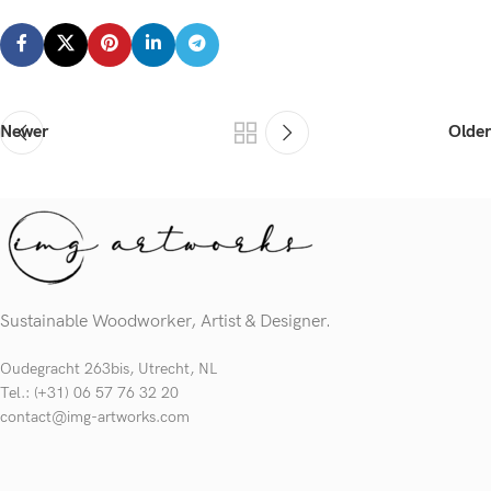
Newer
Older
Sustainable Woodworker, Artist & Designer.
Oudegracht 263bis, Utrecht, NL
Tel.: (+31) 06 57 76 32 20
contact@img-artworks.com