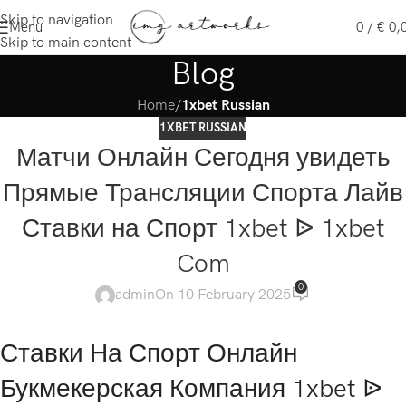
Skip to navigation
Menu
0
/
€
0,
Skip to main content
Blog
Home
/
1xbet Russian
1XBET RUSSIAN
Матчи Онлайн Сегодня увидеть
Прямые Трансляции Спорта Лайв
Ставки на Спорт 1xbet ᐉ 1xbet
Com
0
admin
On 10 February 2025
Ставки На Спорт Онлайн
Букмекерская Компания 1xbet ᐉ