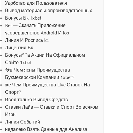
Удобство для Пользователя
Вывод материальнопроизводственных
Бонусы Бк 1xbet
Bet — Скачать Приложение
усовершенство Android И Іos
Линия И Роспись 📈
Лицензия Бк
Бонусы” “а Акции На Официальном
Сайте 1xbet
💎в Чем ясны Преимущества
Букмекерской Компании 1xbet?
же Чем Преимущества Live Ставок На
Спорт?
Ввод только Вывод Средств
Ставки Лайв — Ставки и Спорт Во всяком
Игры
Линия Событий
недалеко Взять Данные ддя Анализа