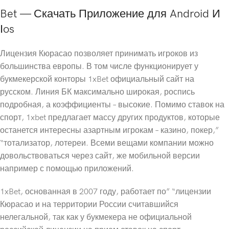
Bet — Скачать Приложение для Android И
Іos
Лицензия Кюрасао позволяет принимать игроков из
большинства европы. В том числе функционирует у
букмекерской конторы 1xBet официальный сайт на
русском. Линия БК максимально широкая, роспись
подробная, а коэффициенты – высокие. Помимо ставок на
спорт, 1xbet предлагает массу других продуктов, которые
останется интересны азартным игрокам – казино, покер,”
“тотализатор, лотереи. Всеми вещами компании можно
довольствоваться через сайт, же мобильной версии
например с помощью приложений.
1xBet, основанная в 2007 году, работает по” “лицензии
Кюрасао и на территории России считавшийся
нелегальной, так как у букмекера не официальной