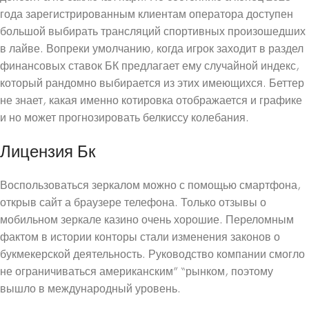
года зарегистрированным клиентам оператора доступен
большой выбирать трансляций спортивных произошедших
в лайве. Вопреки умолчанию, когда игрок заходит в раздел
финансовых ставок БК предлагает ему случайной индекс,
который рандомно выбирается из этих имеющихся. Беттер
не знает, какая именно котировка отображается и графике
и но может прогнозировать белкиссу колебания.
Лицензия Бк
Воспользоваться зеркалом можно с помощью смартфона,
открыв сайт а браузере телефона. Только отзывы о
мобильном зеркале казино очень хорошие. Переломным
фактом в истории конторы стали изменения законов о
букмекерской деятельность. Руководство компании смогло
не ограничиваться американским” “рынком, поэтому
вышло в международный уровень.