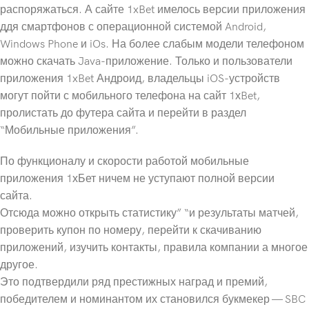
распоряжаться. А сайте 1xBet имелось версии приложения
ддя смартфонов с операционной системой Android,
Windows Phone и iOs. На более слабым модели телефоном
можно скачать Java-приложение. Только и пользователи
приложения 1xBet Андроид, владельцы iOS-устройств
могут пойти с мобильного телефона на сайт 1хBet,
пролистать до футера сайта и перейти в раздел
“Мобильные приложения”.
По функционалу и скорости работой мобильные
приложения 1хБет ничем не уступают полной версии
сайта.
Отсюда можно открыть статистику” “и результаты матчей,
проверить купон по номеру, перейти к скачиванию
приложений, изучить контакты, правила компании а многое
другое.
Это подтвердили ряд престижных наград и премий,
победителем и номинантом их становился букмекер — SBC