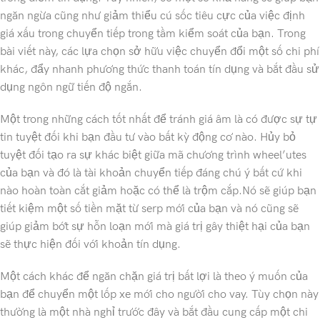
ngăn ngừa cũng như giảm thiểu cú sốc tiêu cực của việc định
giá xấu trong chuyển tiếp trong tầm kiểm soát của bạn. Trong
bài viết này, các lựa chọn sở hữu việc chuyển đổi một số chi phí
khác, đẩy nhanh phương thức thanh toán tín dụng và bắt đầu sử
dụng ngôn ngữ tiến độ ngắn.
Một trong những cách tốt nhất để tránh giá âm là có được sự tự
tin tuyệt đối khi bạn đầu tư vào bất kỳ động cơ nào. Hủy bỏ
tuyệt đối tạo ra sự khác biệt giữa mã chương trình wheel’utes
của bạn và đó là tài khoản chuyển tiếp đáng chú ý bất cứ khi
nào hoàn toàn cắt giảm hoặc có thể là trộm cắp.Nó sẽ giúp bạn
tiết kiệm một số tiền mặt từ serp mới của bạn và nó cũng sẽ
giúp giảm bớt sự hỗn loạn mới mà giá trị gây thiệt hại của bạn
sẽ thực hiện đối với khoản tín dụng.
Một cách khác để ngăn chặn giá trị bất lợi là theo ý muốn của
bạn để chuyển một lốp xe mới cho người cho vay. Tùy chọn này
thường là một nhà nghỉ trước đây và bắt đầu cung cấp một chi