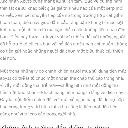
Xác nhận Abyss cũng mang lại sự an tâm. Bảo vệ cụ thể nằm
trên tất cả sự khác biệt giữa giá trị khấu hao của một serp mới
và việc xem xét chuyển tiếp của nó trong trường hợp cắt giảm
hoàn toàn, điều này giúp đảm bảo rằng bạn không bị mắc kẹt
khi mua một chiếc ô tô mà bạn chắc chắn không liên quan đến
bạn. Điều này thực sự tuyệt vời hơn nhiều đối với những người
đã hỗ trợ ô tô cũ của bạn với số tiền ít nếu bạn chỉ muốn không
có tiền gửi hoặc những người đã chọn một biểu thức cải thiện
dài hơn.
Một trong những lý do chính khiến người mua sử dụng tiền mặt
abyss có thể là tổ chức một khoản thế chấp thứ cấp trong nhà,
vì vậy một động thái trẻ hơn—chẳng hạn như một động thái
tiền mặt khó khăn—khách hàng tiềm năng lo lắng về điều này.
Đây là một điểm chính đối với một số ngân hàng đã do dự cấp
học bổng trong vị trí hiện tại vì họ cũng là tiền mặt đầu tiên
cũng như vị trí cao cấp trong ngôi nhà.