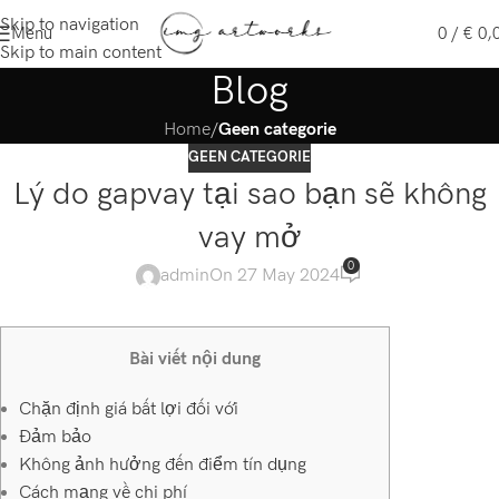
Skip to navigation
Menu
0
/
€
0,
Skip to main content
Blog
Home
/
Geen categorie
GEEN CATEGORIE
Lý do gapvay tại sao bạn sẽ không
vay mở
0
admin
On 27 May 2024
Bài viết nội dung
Chặn định giá bất lợi đối với
Đảm bảo
Không ảnh hưởng đến điểm tín dụng
Cách mạng về chi phí