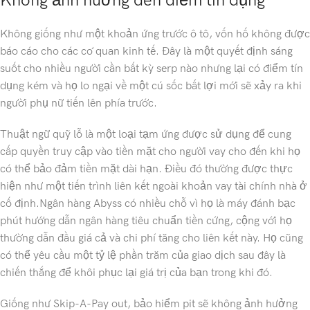
Không ảnh hưởng đến điểm tín dụng
Không giống như một khoản ứng trước ô tô, vốn hố không được
báo cáo cho các cơ quan kinh tế. Đây là một quyết định sáng
suốt cho nhiều người cần bất kỳ serp nào nhưng lại có điểm tín
dụng kém và họ lo ngại về một cú sốc bất lợi mới sẽ xảy ra khi
người phụ nữ tiến lên phía trước.
Thuật ngữ quỹ lỗ là một loại tạm ứng được sử dụng để cung
cấp quyền truy cập vào tiền mặt cho người vay cho đến khi họ
có thể bảo đảm tiền mặt dài hạn. Điều đó thường được thực
hiện như một tiến trình liên kết ngoài khoản vay tài chính nhà ở
cố định.Ngân hàng Abyss có nhiều chỗ vì họ là máy đánh bạc
phút hướng dẫn ngân hàng tiêu chuẩn tiền cứng, cộng với họ
thường dẫn đầu giá cả và chi phí tăng cho liên kết này. Họ cũng
có thể yêu cầu một tỷ lệ phần trăm của giao dịch sau đây là
chiến thắng để khôi phục lại giá trị của bạn trong khi đó.
Giống như Skip-A-Pay out, bảo hiểm pit sẽ không ảnh hưởng