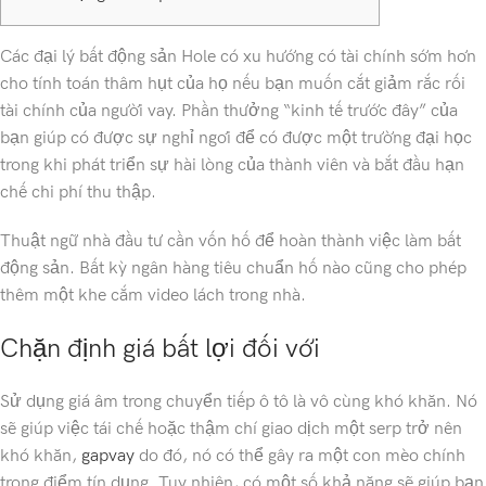
Các đại lý bất động sản Hole có xu hướng có tài chính sớm hơn
cho tính toán thâm hụt của họ nếu bạn muốn cắt giảm rắc rối
tài chính của người vay. Phần thưởng “kinh tế trước đây” của
bạn giúp có được sự nghỉ ngơi để có được một trường đại học
trong khi phát triển sự hài lòng của thành viên và bắt đầu hạn
chế chi phí thu thập.
Thuật ngữ nhà đầu tư cần vốn hố để hoàn thành việc làm bất
động sản.
Bất kỳ ngân hàng tiêu chuẩn hố nào cũng cho phép
thêm một khe cắm video lách trong nhà.
Chặn định giá bất lợi đối với
Sử dụng giá âm trong chuyển tiếp ô tô là vô cùng khó khăn. Nó
sẽ giúp việc tái chế hoặc thậm chí giao dịch một serp trở nên
khó khăn,
gapvay
do đó, nó có thể gây ra một con mèo chính
trong điểm tín dụng. Tuy nhiên, có một số khả năng sẽ giúp bạn