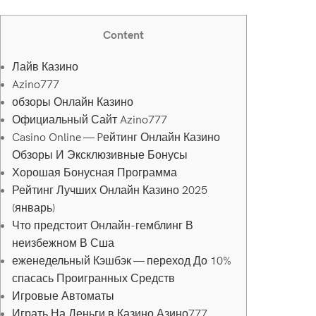
Content
Лайв Казино
Azino777
​обзоры Онлайн Казино
Официальный Сайт Azino777
Casino Online — Pейтинг Онлайн Казино
Обзоры И Эксклюзивные Бонусы
Хорошая Бонусная Программа
Рейтинг Лучших Онлайн Казино 2025
(январь)
Что предстоит Онлайн-гемблинг В
неизбежном В Сша
еженедельный Кэшбэк — переход До 10%
спасась Проигранных Средств
Игровые Автоматы
Играть На Деньги в Казино Азино777