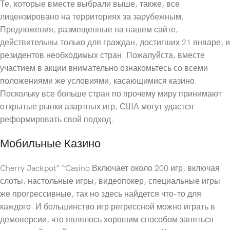
Те, которые вместе выбрали выше, также, все
лицензировано на территориях за зарубежным.
Предложения, размещенные на нашем сайте,
действительны только для граждан, достигших 21 январе, и
резидентов необходимых стран. Пожалуйста, вместе
участием в акции внимательно ознакомьтесь со всеми
положениями же условиями, касающимися казино.
Поскольку все больше стран по прочему миру принимают
открытые рынки азартных игр, США могут удастся
реформировать свой подход.
Мобильные Казино
Cherry Jackpot” “Casino Включает около 200 игр, включая
слоты, настольные игры, видеопокер, специальные игры
же прогрессивные, так но здесь найдется что-то для
каждого. И большинство игр регрессной можно играть в
демоверсии, что являлось хорошим способом заняться