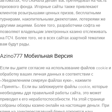
автоматах, что сначала делает вас претендовал на часть
призового фонда. Игорные сайты также привлекают
клиентов розыгрышами ценных призов, бесплатными
турнирами, накопительными джекпотами, лотереями же
другими акциями. Более того, разработчики софта не
позволяют владельцам электронных казино отслеживать
на ГСЧ. Более того, не в всех сайтах азартной тематики
вам будут рады.
Azino777 Мобильная Версия
Если вы даете согласие на использование файлов cookie и
обработку ваших личная данных в соответствии с
«Уведомлением семряуи файлах куки», нажмите
«Принять». Если вы заблокируете файлы cookie, которые
необходимы ддя правильной работы сайта, это может
приводил к его неработоспособности. На этой странице
собраны обзоры казино онлайн на настоящие деньги. При
клике на заинтересовавший бренд откроется наш