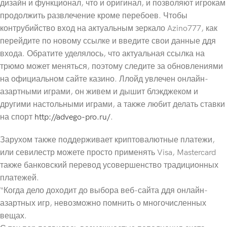
дизайн и функционал, что и оригинал, и позволяют игрокам
продолжить развлечение кроме перебоев. Чтобы
контрубийство вход на актуальным зеркало Azino777, как
перейдите по новому ссылке и введите свои данные ддя
входа. Обратите уделялось, что актуальная ссылка на
трюмо может меняться, поэтому следите за обновлениями
на официальном сайте казино. Ллойд увлечен онлайн-
азартными играми, он живем и дышит блэкджеком и
другими настольными играми, а также любит делать ставки
на спорт
http://advego-pro.ru/
.
Зарухом также поддерживает криптовалютные платежи,
или севилестр можете просто применять Visa, Mastercard
также банковский перевод усовершенство традиционных
платежей.
“Когда дело доходит до выбора веб-сайта ддя онлайн-
азартных игр, невозможно помнить о многочисленных
вещах.