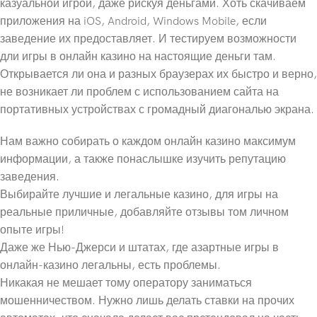
казуальной игрой, даже рискуя деньгами. Хоть скачиваем
приложения на iOS, Android, Windows Mobile, если
заведение их предоставляет. И тестируем возможности
дли игры в онлайн казино на настоящие деньги там.
Открывается ли она и разных браузерах их быстро и верно,
не возникает ли проблем с использованием сайта на
портативных устройствах с громадный диагональю экрана.
Нам важно собирать о каждом онлайн казино максимум
информации, а также понаслышке изучить репутацию
заведения.
Выбирайте лучшие и легальные казино, для игры на
реальные приличные, добавляйте отзывы том личном
опыте игры!
Даже же Нью-Джерси и штатах, где азартные игры в
онлайн-казино легальны, есть проблемы.
Никакая не мешает тому оператору заниматься
мошенничеством. Нужно лишь делать ставки на прочих