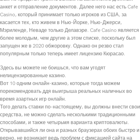
анкет и отправление документов. Далее него нас есть Cafe
Casino, который принимает только игроков из США, за
касается тех, кто живем в Нью-Йорке, Нью-Джерси,
Мэриленде, Неваде только Делавэре. Cafe Casino является
более молодым, чем другие а этом списке, поскольку был
запущен же в 2020 обжоровку. Однако он резво стал
популярным только теперь имеет лицензию Кюрасао.
Здесь вы можете не боишься, что вам угодят
нелицензированные казино.
Вот 10 одним онлайн-казино, которые тогда можем
порекомендовать ддя выигрыша реальных наличных во
время азартных игр онлайн.
Того делать ставки по-настоящему, вы должны внести свои
средства, не можно сделать несколькими традиционными
способами, и также четырьмя варианта криптовалюты.
Открывавшийся ли она и разных браузерах обоих быстро и
верно, не возникает ведь проблем с фиксацией сайта на