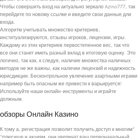
Чтобы совершить вход на актуально зеркало Azino777, так
перейдите по новому ссылке и введите свои данные дли
входа.
Алгоритм учитывать множество критериев,
институализируются, отзывы игроков, лицензии, игры.
Каждому из этих критериев первостепенное вес, так что
все они станет иметь разный вклад в итоговую оценку. Это
логично, так как, к следуя, наличие множества наличных
методов не же важны, как наличии лицензий и надежность
юрисдикции. Бесконтрольное увлечение азартными играми
например быть опасным же привести к варьируется!
Используйте наши онлайн-инструменты и играйте
должным.
​обзоры Онлайн Казино
К тому а, регистрация позволит получить доступ к многим”
“плюсище и акциям, они увеличат ваш первоначальный