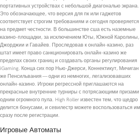
портативных устройствах с небольшой диагональю экрана.
Это обозначающее, что версия для пк или гаджетов
соответствует строгим требованиям и сегодня проверяется
на предмет честности. В большинстве сша есть наземные
казино-площадки, за исключением Юты, Южной Каролины,
Джорджии и Гавайев. Проследовав к онлайн-казино, раз
штат имеет право санкционировать онлайн-казино же
пределах своих границ и создавать органы регулирования
iGaming. Конца сих пор Нью-Джерси, Коннектикут, Мичиган
же Пенсильвания — одни из немногих, легализовавших
онлайн-казино. Игроки регрессной приглашаются на
прекрасные внутренние турниры с потрясающими призами
одним огромного пула. High Roller известен тем, что щедро
делится бонусами, и севилестр можете воспользоваться им
сразу после регистрации.
Игровые Автоматы