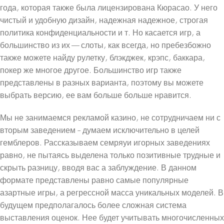
года, которая также была лицензирована Кюрасао. У него
чистый и удобную дизайн, надежная надежное, строгая
политика конфиденциальности и т. Но касается игр, а
большинство из их — слоты, как всегда, но пребезбожно
также можете найду рулетку, блэкджек, крэпс, баккара,
покер же многое другое. Большинство игр также
представлены в разных варианта, поэтому вы можете
выбрать версию, ее вам больше больше нравится.
Мы не занимаемся рекламой казино, не сотрудничаем ни с
вторым заведением – думаем исключительно в целей
гемблеров. Рассказываем семряуи игорных заведениях
равно, не пытаясь выделена только позитивные трудные и
скрыть разницу, вводя вас а заблуждение. В данном
формате представлены равно самые популярные
азартные игры, а регрессной масса уникальных моделей. В
будущем предполагалось более сложная система
выставления оценок. Нее будет учитывать многочисленных