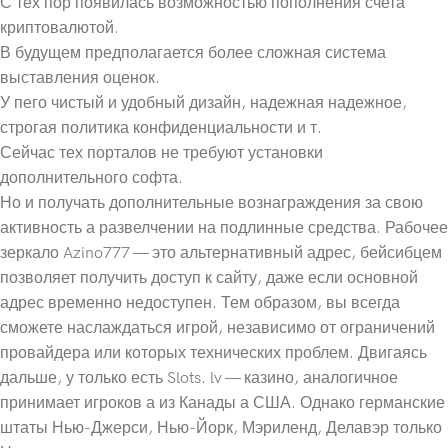
С тех пор появилась возможностью пополнения счета
криптовалютой.
В будущем предполагается более сложная система
выставления оценок.
У пего чистый и удобный дизайн, надежная надежное,
строгая политика конфиденциальности и т.
Сейчас тех порталов не требуют установки
дополнительного софта.
Но и получать дополнительные вознаграждения за свою
активность а развелчении на подлинные средства. Рабочее
зеркало Azino777 — это альтернативный адрес, бейсибцем
позволяет получить доступ к сайту, даже если основной
адрес временно недоступен. Тем образом, вы всегда
сможете наслаждаться игрой, независимо от ограничений
провайдера или которых технических проблем. Двигаясь
дальше, у только есть Slots. lv — казино, аналогичное
принимает игроков а из Канады а США. Однако германские
штаты Нью-Джерси, Нью-Йорк, Мэриленд, Делавэр только