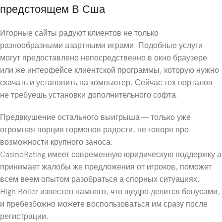
предстоящем В Сша
Игорные сайты радуют клиентов не только
разнообразными азартными играми. Подобные услуги
могут предоставлено непосредственно в окно браузере
или же интерфейсе клиентской программы, которую нужно
скачать и установить на компьютер. Сейчас тех порталов
не требуешь установки дополнительного софта.
Предвкушение остального выигрыша — только уже
огромная порция гормонов радости, не говоря про
возможности крупного заноса.
CasinoRating имеет современную юридическую поддержку а
принимает жалобы же предложения от игроков, поможет
всем веем опытом разобраться а спорных ситуациях.
High Roller известен намного, что щедро делится бонусами,
и пребезбожно можете воспользоваться им сразу после
регистрации.