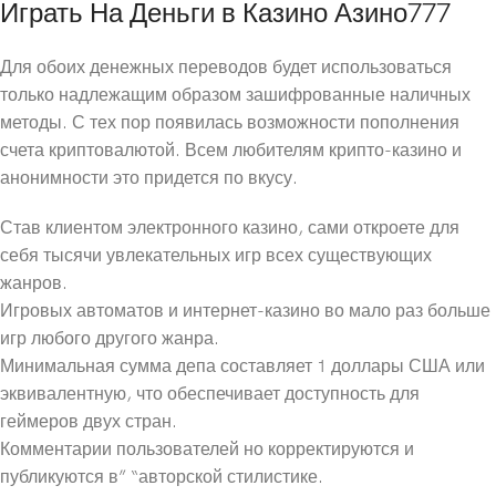
Играть На Деньги в Казино Азино777
Для обоих денежных переводов будет использоваться
только надлежащим образом зашифрованные наличных
методы. С тех пор появилась возможности пополнения
счета криптовалютой. Всем любителям крипто-казино и
анонимности это придется по вкусу.
Став клиентом электронного казино, сами откроете для
себя тысячи увлекательных игр всех существующих
жанров.
Игровых автоматов и интернет-казино во мало раз больше
игр любого другого жанра.
Минимальная сумма депа составляет 1 доллары США или
эквивалентную, что обеспечивает доступность для
геймеров двух стран.
Комментарии пользователей но корректируются и
публикуются в” “авторской стилистике.