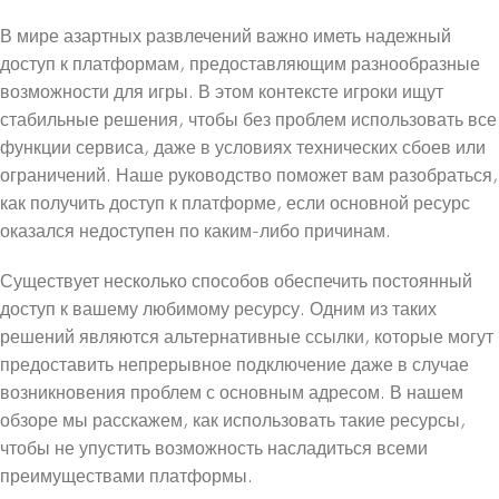
В мире азартных развлечений важно иметь надежный
доступ к платформам, предоставляющим разнообразные
возможности для игры. В этом контексте игроки ищут
стабильные решения, чтобы без проблем использовать все
функции сервиса, даже в условиях технических сбоев или
ограничений. Наше руководство поможет вам разобраться,
как получить доступ к платформе, если основной ресурс
оказался недоступен по каким-либо причинам.
Существует несколько способов обеспечить постоянный
доступ к вашему любимому ресурсу. Одним из таких
решений являются альтернативные ссылки, которые могут
предоставить непрерывное подключение даже в случае
возникновения проблем с основным адресом. В нашем
обзоре мы расскажем, как использовать такие ресурсы,
чтобы не упустить возможность насладиться всеми
преимуществами платформы.