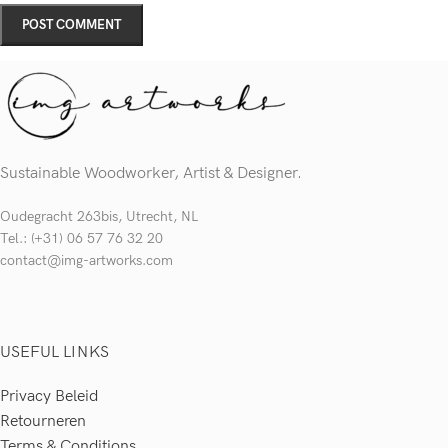
Sustainable Woodworker, Artist & Designer.
Oudegracht 263bis, Utrecht, NL
Tel.: (+31) 06 57 76 32 20
contact@img-artworks.com
USEFUL LINKS
Privacy Beleid
Retourneren
Terms & Conditions