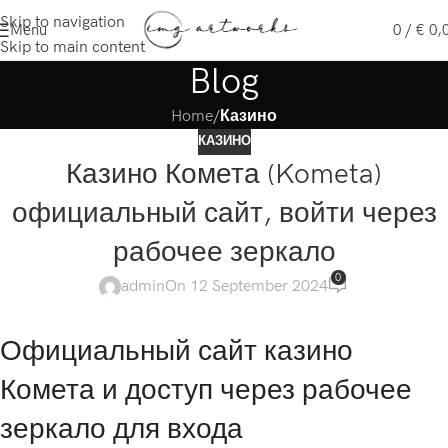
Skip to navigation
Menu
0
/
€
0,
Skip to main content
Blog
Home
/
Казино
КАЗИНО
Казино Комета (Kometa)
официальный сайт, войти через
рабочее зеркало
0
admin
On 12 September 2024
Официальный сайт казино
Комета и доступ через рабочее
зеркало для входа