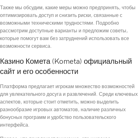
Также мы обсудим, какие меры можно предпринять, чтобы
оптимизировать доступ и снизить риски, связанные с
возможными техническими трудностями. Подробно
рассмотрим доступные варианты и предложим советы,
которые помогут вам без затруднений использовать все
возможности сервиса.
Казино Комета (Kometa) официальный
сайт и его особенности
Платформа предлагает игрокам множество возможностей
для увлекательного досуга и развлечений. Среди ключевых
аспектов, которые стоит отметить, можно выделить
разнообразие игровых автоматов, наличие различных
бонусных программ и удобство пользовательского
интерфейса.