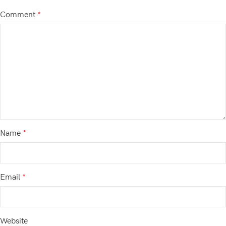
Comment
*
Name
*
Email
*
Website