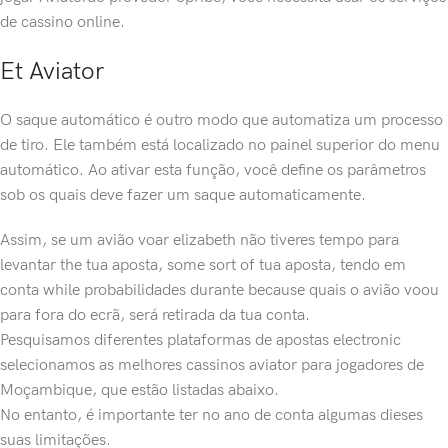
de cassino online.
Et Aviator
O saque automático é outro modo que automatiza um processo
de tiro. Ele também está localizado no painel superior do menu
automático. Ao ativar esta função, você define os parâmetros
sob os quais deve fazer um saque automaticamente.
Assim, se um avião voar elizabeth não tiveres tempo para
levantar the tua aposta, some sort of tua aposta, tendo em
conta while probabilidades durante because quais o avião voou
para fora do ecrã, será retirada da tua conta.
Pesquisamos diferentes plataformas de apostas electronic
selecionamos as melhores cassinos aviator para jogadores de
Moçambique, que estão listadas abaixo.
No entanto, é importante ter no ano de conta algumas dieses
suas limitações.