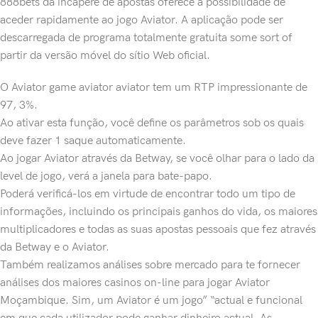
888bets da incapere de apostas oferece a possibilidade de
aceder rapidamente ao jogo Aviator. A aplicação pode ser
descarregada de programa totalmente gratuita some sort of
partir da versão móvel do sítio Web oficial.
O Aviator game aviator aviator tem um RTP impressionante de
97, 3%.
Ao ativar esta função, você define os parâmetros sob os quais
deve fazer 1 saque automaticamente.
Ao jogar Aviator através da Betway, se você olhar para o lado da
level de jogo, verá a janela para bate-papo.
Poderá verificá-los em virtude de encontrar todo um tipo de
informações, incluindo os principais ganhos do vida, os maiores
multiplicadores e todas as suas apostas pessoais que fez através
da Betway e o Aviator.
Também realizamos análises sobre mercado para te fornecer
análises dos maiores casinos on-line para jogar Aviator
Moçambique. Sim, um Aviator é um jogo” “actual e funcional