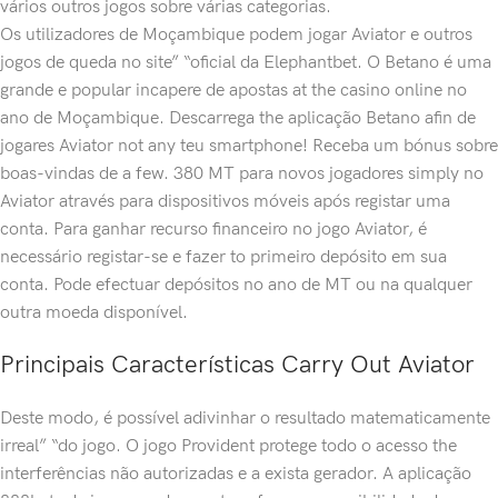
vários outros jogos sobre várias categorias.
Os utilizadores de Moçambique podem jogar Aviator e outros
jogos de queda no site” “oficial da Elephantbet. O Betano é uma
grande e popular incapere de apostas at the casino online no
ano de Moçambique. Descarrega the aplicação Betano afin de
jogares Aviator not any teu smartphone! Receba um bónus sobre
boas-vindas de a few. 380 MT para novos jogadores simply no
Aviator através para dispositivos móveis após registar uma
conta. Para ganhar recurso financeiro no jogo Aviator, é
necessário registar-se e fazer to primeiro depósito em sua
conta. Pode efectuar depósitos no ano de MT ou na qualquer
outra moeda disponível.
Principais Características Carry Out Aviator
Deste modo, é possível adivinhar o resultado matematicamente
irreal” “do jogo. O jogo Provident protege todo o acesso the
interferências não autorizadas e a exista gerador. A aplicação