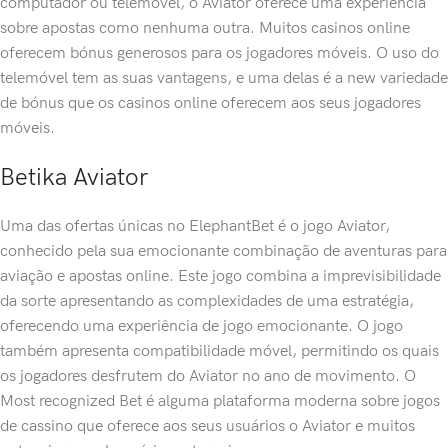
computador ou telemóvel, o Aviator oferece uma experiência
sobre apostas como nenhuma outra. Muitos casinos online
oferecem bónus generosos para os jogadores móveis. O uso do
telemóvel tem as suas vantagens, e uma delas é a new variedade
de bónus que os casinos online oferecem aos seus jogadores
móveis.
Betika Aviator
Uma das ofertas únicas no ElephantBet é o jogo Aviator,
conhecido pela sua emocionante combinação de aventuras para
aviação e apostas online. Este jogo combina a imprevisibilidade
da sorte apresentando as complexidades de uma estratégia,
oferecendo uma experiência de jogo emocionante​​. O jogo
também apresenta compatibilidade móvel, permitindo os quais
os jogadores desfrutem do Aviator no ano de movimento​​. O
Most recognized Bet é alguma plataforma moderna sobre jogos
de cassino que oferece aos seus usuários o Aviator e muitos