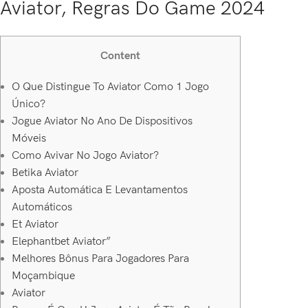
Aviator, Regras Do Game 2024
Content
O Que Distingue To Aviator Como 1 Jogo
Único?
Jogue Aviator No Ano De Dispositivos
Móveis
Como Avivar No Jogo Aviator?
Betika Aviator
Aposta Automática E Levantamentos
Automáticos
Et Aviator
Elephantbet Aviator”
Melhores Bônus Para Jogadores Para
Moçambique
Aviator