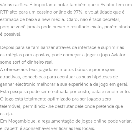
várias razões. É importante notar também que o Aviator tem um
RTP alto para um cassino online de 97%, e volatilidade que é
estimada de baixa a new média. Claro, não é fácil decretar,
porque você jamais pode prever o resultado exato, porém ainda
é possível.
Depois para se familiarizar através da interface e suprimir as
estratégias para apostas, pode começar a jogar u jogo Aviator
some sort of dinheiro real.
A oferece aos teus jogadores muitos bónus e promoções
atractivas, concebidas para acentuar as suas hipóteses de
ganhar electronic melhorar a sua experiência de jogo em geral.
Esta pesquisa pode ser efectuada por custo, data e rendimento.
O jogo está totalmente optimizado pra ser jogado zero
telemóvel, permitindo-lhe desfrutar dele onde pretende que
esteja.
Em Moçambique, a regulamentação de jogos online pode variar,
elizabeth é aconselhável verificar as leis locais.