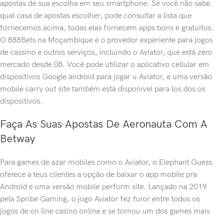
apostas de sua escolha em seu smartphone. Se você não sabe
qual casa de apostas escolher, pode consultar a lista que
fornecemos acima, todas elas fornecem apps bons e gratuitos.
O 888Bets na Moçambique é o provedor experiente para jogos
de cassino e outros serviços, incluindo o Aviator, que está zero
mercado desde 08. Você pode utilizar o aplicativo cellular em
dispositivos Google android para jogar u Aviator, e uma versão
mobile carry out site também está disponível para los dos os
dispositivos.
Faça As Suas Apostas De Aeronauta Com A
Betway
Para games de azar mobiles como o Aviator, o Elephant Guess
oferece a teus clientes a opção de baixar o app mobile pra
Android e uma versão mobile perform site. Lançado na 2019
pela Spribe Gaming, o jogo Aviator fez furor entre todos os
jogos de on line casino online e se tornou um dos games mais