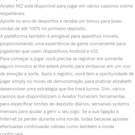
Aviator MZ está disponível para jogar em vários cassinos online
respeitáveis.
Aposte no ano de desportos e receba um bónus para boas-
vindas de até 100% no primeiro depósito.
A plataforma também é amigável para aparelhos móveis,
proporcionando uma experiência de game conveniente para
jogadores que usam dispositivos Android e iOS​​.
Para começar a jogar você precisa se registrar em somente
alguns minutos at the estará pronto para embarcar em um voo
de emoção e sorte. Após o registro, você tem a oportunidade de
jogar simply no modo de demonstração para praticar elizabeth
desenvolver uma estratégia que lhe trará lucros. Sim, vários
casinos que disponibilizam o Aviator fornecem ferramentas
para especificar limites de depósito diários, semanais systems
mensais para ajudar a gerir u seu jogo. Se a sua ligação à
Internet ze perder durante uma ronda, todas because apostas
efectuadas continuarão válidas como também a ronda
continuará.