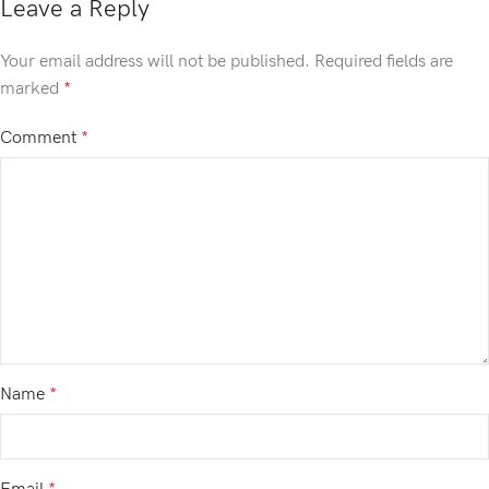
Leave a Reply
Your email address will not be published.
Required fields are
marked
*
Comment
*
Name
*