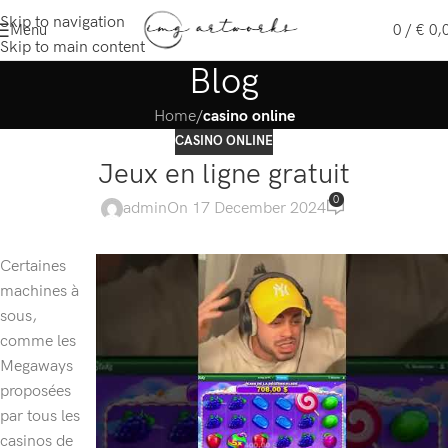
Skip to navigation
Menu
0
/
€
0,
Skip to main content
Blog
Home
/
casino online
CASINO ONLINE
Jeux en ligne gratuit
0
admin
On 17 December 2024
Certaines
machines à
sous,
comme les
Megaways
proposées
par tous les
casinos de