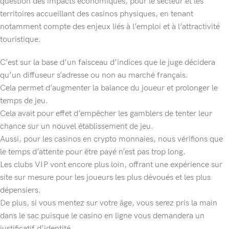
question des impacts économiques, pour le secteur et les
territoires accueillant des casinos physiques, en tenant
notamment compte des enjeux liés à l’emploi et à l’attractivité
touristique.
C’est sur la base d’un faisceau d’indices que le juge décidera
qu’un diffuseur s’adresse ou non au marché français.
Cela permet d’augmenter la balance du joueur et prolonger le
temps de jeu.
Cela avait pour effet d’empêcher les gamblers de tenter leur
chance sur un nouvel établissement de jeu.
Aussi, pour les casinos en crypto monnaies, nous vérifions que
le temps d’attente pour être payé n’est pas trop long.
Les clubs VIP vont encore plus loin, offrant une expérience sur
site sur mesure pour les joueurs les plus dévoués et les plus
dépensiers.
De plus, si vous mentez sur votre âge, vous serez pris la main
dans le sac puisque le casino en ligne vous demandera un
justificatif d’identité.