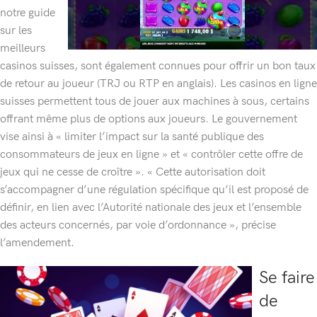
notre guide
sur les
meilleurs
casinos suisses, sont également connues pour offrir un bon taux
de retour au joueur (TRJ ou RTP en anglais). Les casinos en ligne
suisses permettent tous de jouer aux machines à sous, certains
offrant même plus de options aux joueurs. Le gouvernement
vise ainsi à « limiter l’impact sur la santé publique des
consommateurs de jeux en ligne » et « contrôler cette offre de
jeux qui ne cesse de croître ». « Cette autorisation doit
s’accompagner d’une régulation spécifique qu’il est proposé de
définir, en lien avec l’Autorité nationale des jeux et l’ensemble
des acteurs concernés, par voie d’ordonnance », précise
l’amendement.
Se faire
de