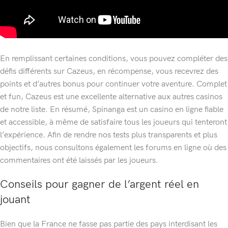
En remplissant certaines conditions, vous pouvez compléter des
défis différents sur Cazeus, en récompense, vous recevrez des
points et d’autres bonus pour continuer votre aventure. Complet
et fun, Cazeus est une excellente alternative aux autres casinos
de notre liste. En résumé, Spinanga est un casino en ligne fiable
et accessible, à même de satisfaire tous les joueurs qui tenteront
l’expérience. Afin de rendre nos tests plus transparents et plus
objectifs, nous consultons également les forums en ligne où des
commentaires ont été laissés par les joueurs.
Conseils pour gagner de l’argent réel en
jouant
Bien que la France ne fasse pas partie des pays interdisant les