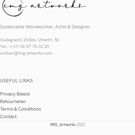
Sustainable Woodworker, Artist & Designer.
Oudegracht 263bis, Utrecht, NL
Tel.: (+31) 06 57 76 32 20
contact@img-artworks.com
USEFUL LINKS
Privacy Beleid
Retourneren
Terms & Conditions
Contact
IMG_Artworks
2022