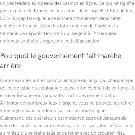
un des leaders européens des casinos en ligne. Ce qui ne signifie
pas, explique la Française des Jeux – dans laquelle l’Etat détient
20 % du capital – qu’elle se lancerait forcément dans cette
activité en France. Selon les informations du Parisien, la
trentaine de députés Horizons qui siègent à l’Assemblée
nationale souhaite s’opposer à cette légalisation.
Pourquoi le gouvernement fait marche
arrière
Comme sur les autres casinos en ligne de ce guide, chaque type
de jeu de table du catalogue dispose d’un éventail de variantes à
essayer lorsque vous souhaitez sortir des sentiers battus.
À l’instar de nombreux jeux d’argent, vous ne pouvez pas retirer
votre argent sans condition sur les casinos en ligne.
Clairement, ces opérateurs permettent à leurs utilisateurs de
vivre des expériences immersives, où il est possible de s’asseoir
au milieu d’une réelle salle et de jouer avec un croupier réel.