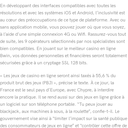
En développant des interfaces compatibles avec toutes les
résolutions et avec les systèmes iOS et Android, l’inclusivité est
au cœur des préoccupations de ce type de plateforme. Avec ou
sans application mobile, vous pouvez jouer où que vous soyez,
à l’aide d’une simple connexion 4G ou Wifi. Rassurez-vous tout
de suite, les 9 opérateurs sélectionnés par nos spécialistes sont
bien compatibles. En jouant sur le meilleur casino en ligne
Bwin, vos données personnelles et financières seront totalement
sécurisées grâce à un cryptage SSL 128 bits.
« Les jeux de casino en ligne seront ainsi taxés à 55,6 % du
produit brut des jeux (PBJ) », précise le texte. À ce jour, la
France est le seul pays d’Europe, avec Chypre, à interdire
encore la pratique. Il se rend aussi sur des jeux en ligne grâce à
un logiciel sur son téléphone portable. “Tu peux jouer au
blackjack, aux machines à sous, à la roulette”, confie-t-il. Le
gouvernement vise ainsi à “limiter l’impact sur la santé publique
des consommateurs de jeux en ligne” et “contrôler cette offre de