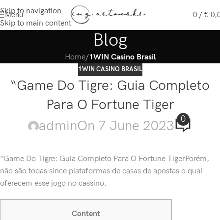
Skip to navigation
Menu
0
/
€
0,
Skip to main content
Blog
Home
/
1WIN Casino Brasil
1WIN CASINO BRASIL
“Game Do Tigre: Guia Completo
Para O Fortune Tiger
0
admin
On 7 June 2023
“Game Do Tigre: Guia Completo Para O Fortune Tiger
Porém,
não são todas since plataformas de casas de apostas o qual
oferecem esse jogo no cassino.
Content