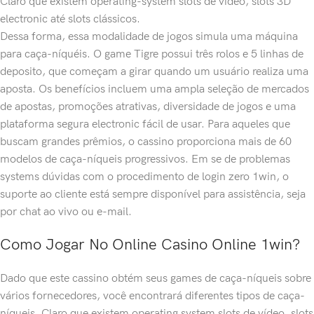
Claro que existem operating-system slots de vídeo, slots 3D
electronic até slots clássicos.
Dessa forma, essa modalidade de jogos simula uma máquina
para caça-níquéis. O game Tigre possui três rolos e 5 linhas de
deposito, que começam a girar quando um usuário realiza uma
aposta. Os benefícios incluem uma ampla seleção de mercados
de apostas, promoções atrativas, diversidade de jogos e uma
plataforma segura electronic fácil de usar. Para aqueles que
buscam grandes prêmios, o cassino proporciona mais de 60
modelos de caça-níqueis progressivos. Em se de problemas
systems dúvidas com o procedimento de login zero 1win, o
suporte ao cliente está sempre disponível para assistência, seja
por chat ao vivo ou e-mail.
Como Jogar No Online Casino Online 1win?
Dado que este cassino obtém seus games de caça-níqueis sobre
vários fornecedores, você encontrará diferentes tipos de caça-
níqueis. Claro que existem operating system slots de vídeo, slots