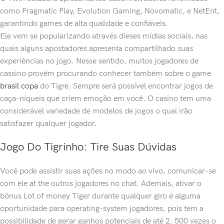
como Pragmatic Play, Evolution Gaming, Novomatic, e NetEnt,
garantindo games de alta qualidade e confiáveis.
Ele vem se popularizando através dieses mídias sociais, nas
quais alguns apostadores apresenta compartilhado suas
experiências no jogo. Nesse sentido, muitos jogadores de
cassino provém procurando conhecer também sobre o game
brasil copa
do Tigre. Sempre será possível encontrar jogos de
caça-níqueis que criem emoção em você. O casino tem uma
considerável variedade de modelos de jogos o qual irão
satisfazer qualquer jogador.
Jogo Do Tigrinho: Tire Suas Dúvidas
Você pode assistir suas ações no modo ao vivo, comunicar-se
com ele at the outros jogadores no chat. Ademais, ativar o
bônus Lot of money Tiger durante qualquer giro é alguma
oportunidade para operating-system jogadores, pois tem a
possibilidade de gerar ganhos potenciais de até 2. 500 vezes o