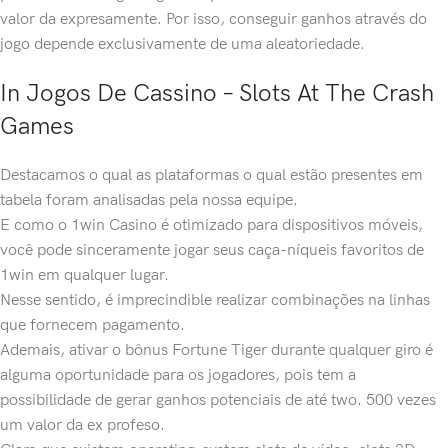
valor da expresamente. Por isso, conseguir ganhos através do
jogo depende exclusivamente de uma aleatoriedade.
In Jogos De Cassino – Slots At The Crash
Games
Destacamos o qual as plataformas o qual estão presentes em
tabela foram analisadas pela nossa equipe.
E como o 1win Casino é otimizado para dispositivos móveis,
você pode sinceramente jogar seus caça-níqueis favoritos de
1win em qualquer lugar.
Nesse sentido, é imprecindible realizar combinações na linhas
que fornecem pagamento.
Ademais, ativar o bônus Fortune Tiger durante qualquer giro é
alguma oportunidade para os jogadores, pois tem a
possibilidade de gerar ganhos potenciais de até two. 500 vezes
um valor da ex profeso.