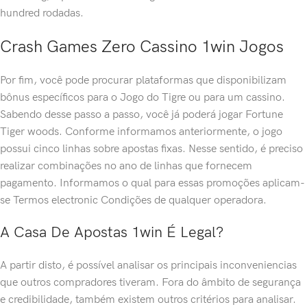
hundred rodadas.
Crash Games Zero Cassino 1win Jogos
Por fim, você pode procurar plataformas que disponibilizam
bônus específicos para o Jogo do Tigre ou para um cassino.
Sabendo desse passo a passo, você já poderá jogar Fortune
Tiger woods. Conforme informamos anteriormente, o jogo
possui cinco linhas sobre apostas fixas. Nesse sentido, é preciso
realizar combinações no ano de linhas que fornecem
pagamento. Informamos o qual para essas promoções aplicam-
se Termos electronic Condições de qualquer operadora.
A Casa De Apostas 1win É Legal?
A partir disto, é possível analisar os principais inconveniencias
que outros compradores tiveram. Fora do âmbito de segurança
e credibilidade, também existem outros critérios para analisar.