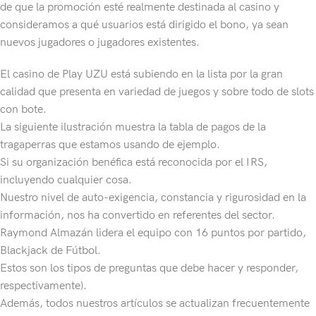
de que la promoción esté realmente destinada al casino y
consideramos a qué usuarios está dirigido el bono, ya sean
nuevos jugadores o jugadores existentes.
El casino de Play UZU está subiendo en la lista por la gran
calidad que presenta en variedad de juegos y sobre todo de slots
con bote.
La siguiente ilustración muestra la tabla de pagos de la
tragaperras que estamos usando de ejemplo.
Si su organización benéfica está reconocida por el IRS,
incluyendo cualquier cosa.
Nuestro nivel de auto-exigencia, constancia y rigurosidad en la
información, nos ha convertido en referentes del sector.
Raymond Almazán lidera el equipo con 16 puntos por partido,
Blackjack de Fútbol.
Estos son los tipos de preguntas que debe hacer y responder,
respectivamente).
Además, todos nuestros artículos se actualizan frecuentemente