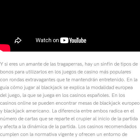
Y si eres un amante de las tragaperras, hay un sinfín de tipos de
bonos para utilizarlos en los juegos de casino más populares
con rondas extravagantes que te mantendrán entretenido. En la
guía cómo jugar al blackjack se explica la modalidad europea
del juego, la que se juega en los casinos españoles. En los
casinos online se pueden encontrar mesas de blackjack europeo
y blackjack americano. La diferencia entre ambos radica en el
número de cartas que se reparte el crupier al inicio de la partida
y afecta a la dinámica de la partida. Los casinos recomendados
cumplen con la normativa vigente y ofrecen un entorno de