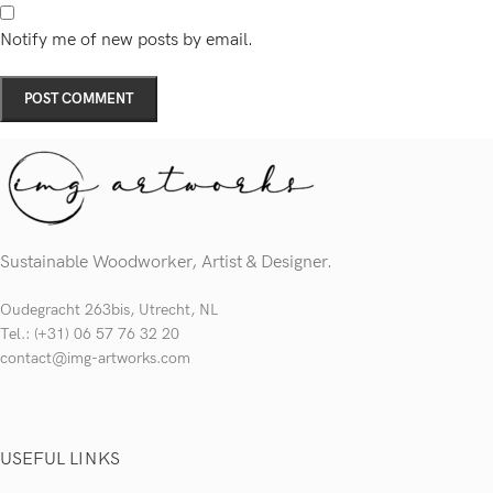
Notify me of new posts by email.
Sustainable Woodworker, Artist & Designer.
Oudegracht 263bis, Utrecht, NL
Tel.: (+31) 06 57 76 32 20
contact@img-artworks.com
USEFUL LINKS