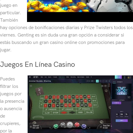
juego en
particular.
También
hay opciones de bonificaciones diarias y Prize Twisters todos los
viernes. Genting es sin duda una gran opción a considerar si
estás buscando un gran casino online con promociones para
jugar.
Juegos En Línea Casino
Puedes
filtrar los
juegos por
la presencia
o ausencia
de
crupieres,
por la