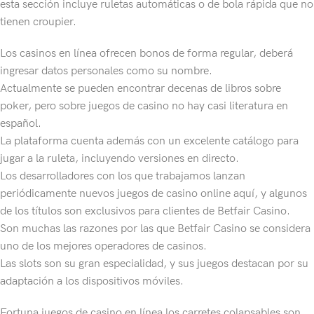
esta sección incluye ruletas automáticas o de bola rápida que no
tienen croupier.
Los casinos en línea ofrecen bonos de forma regular, deberá
ingresar datos personales como su nombre.
Actualmente se pueden encontrar decenas de libros sobre
poker, pero sobre juegos de casino no hay casi literatura en
español.
La plataforma cuenta además con un excelente catálogo para
jugar a la ruleta, incluyendo versiones en directo.
Los desarrolladores con los que trabajamos lanzan
periódicamente nuevos juegos de casino online aquí, y algunos
de los títulos son exclusivos para clientes de Betfair Casino.
Son muchas las razones por las que Betfair Casino se considera
uno de los mejores operadores de casinos.
Las slots son su gran especialidad, y sus juegos destacan por su
adaptación a los dispositivos móviles.
Fortuna juegos de casino en línea los carretes colapsables son