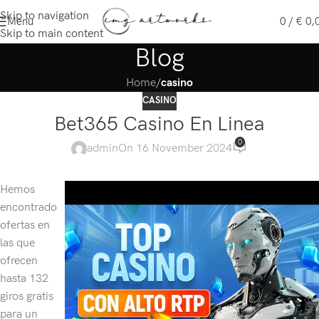
Skip to navigation
Menu
0
/
€
0,
Skip to main content
Blog
Home
/
casino
CASINO
Bet365 Casino En Linea
0
admin
On 16 November 2024
Hemos
encontrado
ofertas en
las que
ofrecen
hasta 132
giros gratis
para un