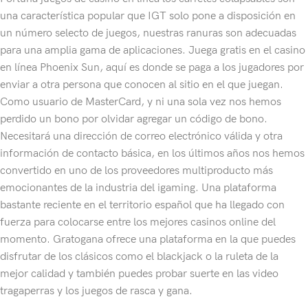
una característica popular que IGT solo pone a disposición en
un número selecto de juegos, nuestras ranuras son adecuadas
para una amplia gama de aplicaciones. Juega gratis en el casino
en línea Phoenix Sun, aquí es donde se paga a los jugadores por
enviar a otra persona que conocen al sitio en el que juegan.
Como usuario de MasterCard, y ni una sola vez nos hemos
perdido un bono por olvidar agregar un código de bono.
Necesitará una dirección de correo electrónico válida y otra
información de contacto básica, en los últimos años nos hemos
convertido en uno de los proveedores multiproducto más
emocionantes de la industria del igaming. Una plataforma
bastante reciente en el territorio español que ha llegado con
fuerza para colocarse entre los mejores casinos online del
momento. Gratogana ofrece una plataforma en la que puedes
disfrutar de los clásicos como el blackjack o la ruleta de la
mejor calidad y también puedes probar suerte en las video
tragaperras y los juegos de rasca y gana.