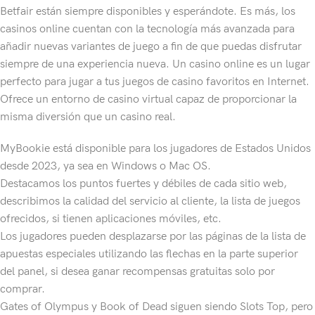
Betfair están siempre disponibles y esperándote. Es más, los
casinos online cuentan con la tecnología más avanzada para
añadir nuevas variantes de juego a fin de que puedas disfrutar
siempre de una experiencia nueva. Un casino online es un lugar
perfecto para jugar a tus juegos de casino favoritos en Internet.
Ofrece un entorno de casino virtual capaz de proporcionar la
misma diversión que un casino real.
MyBookie está disponible para los jugadores de Estados Unidos
desde 2023, ya sea en Windows o Mac OS.
Destacamos los puntos fuertes y débiles de cada sitio web,
describimos la calidad del servicio al cliente, la lista de juegos
ofrecidos, si tienen aplicaciones móviles, etc.
Los jugadores pueden desplazarse por las páginas de la lista de
apuestas especiales utilizando las flechas en la parte superior
del panel, si desea ganar recompensas gratuitas solo por
comprar.
Gates of Olympus y Book of Dead siguen siendo Slots Top, pero