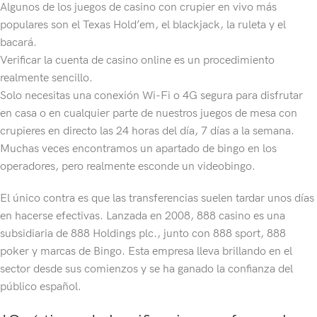
Algunos de los juegos de casino con crupier en vivo más
populares son el Texas Hold’em, el blackjack, la ruleta y el
bacará.
Verificar la cuenta de casino online es un procedimiento
realmente sencillo.
Solo necesitas una conexión Wi-Fi o 4G segura para disfrutar
en casa o en cualquier parte de nuestros juegos de mesa con
crupieres en directo las 24 horas del día, 7 días a la semana.
Muchas veces encontramos un apartado de bingo en los
operadores, pero realmente esconde un videobingo.
El único contra es que las transferencias suelen tardar unos días
en hacerse efectivas. Lanzada en 2008, 888 casino es una
subsidiaria de 888 Holdings plc., junto con 888 sport, 888
poker y marcas de Bingo. Esta empresa lleva brillando en el
sector desde sus comienzos y se ha ganado la confianza del
público español.