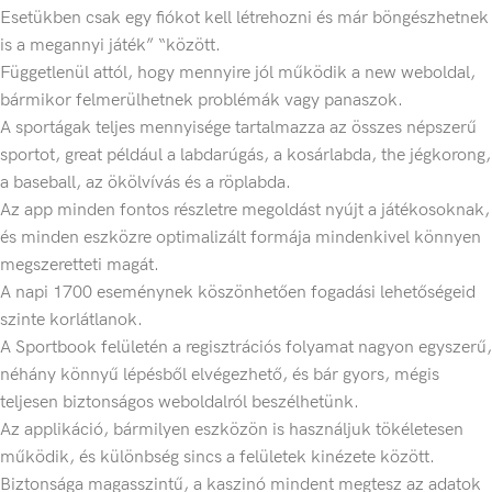
Esetükben csak egy fiókot kell létrehozni és már böngészhetnek
is a megannyi játék” “között.
Függetlenül attól, hogy mennyire jól működik a new weboldal,
bármikor felmerülhetnek problémák vagy panaszok.
A sportágak teljes mennyisége tartalmazza az összes népszerű
sportot, great például a labdarúgás, a kosárlabda, the jégkorong,
a baseball, az ökölvívás és a röplabda.
Az app minden fontos részletre megoldást nyújt a játékosoknak,
és minden eszközre optimalizált formája mindenkivel könnyen
megszeretteti magát.
A napi 1700 eseménynek köszönhetően fogadási lehetőségeid
szinte korlátlanok.
A Sportbook felületén a regisztrációs folyamat nagyon egyszerű,
néhány könnyű lépésből elvégezhető, és bár gyors, mégis
teljesen biztonságos weboldalról beszélhetünk.
Az applikáció, bármilyen eszközön is használjuk tökéletesen
működik, és különbség sincs a felületek kinézete között.
Biztonsága magasszintű, a kaszinó mindent megtesz az adatok