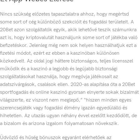
Nincs szükség előzetes tapasztalatra ahhoz, hogy megértsd
some sort of cég különböző szekcióit és fogadási területeit. A
20Bet azon szolgáltatók egyik, akik lehetővé teszik számunkra
azt is, hogy kriptovalutát használjunk some sort of játékba való
befizetéskor. Jelenleg még nem sok helyen használhatjuk ezt a
fizetési módot, ezért ez ebben a kaszinóban különösen
közkedvelt. Az oldal jogi háttere biztonságos, teljes licensszel
működik és a kaszinó a legjobb és legújabb biztonsági
szolgáltatásokat használja, hogy megóvja játékosait az
adatszivárgások, csalások ellen. 2020-as alapítása óta a 20Bet
sportfogadás és online kaszinó gyorsan elnyerte sokak bizalmát
világszerte, ez viszont nem meglepő,” “hiszen minden egyes
szerencsejáték vagy fogadási élmény igazán egyedülálló és
hihetetlen. Az utazás ugyan néhány évvel ezelőtt kezdődött, de
a bizalom és arizona izgalom folyamatosan növekszik.
Üdvözlő és hűség bónuszok egyaránt elérhetőek az