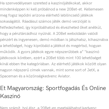
Ha szenvedélyesen szereted a kaszinójátékokat, akkor
mindenképpen ki kell próbálnod a new 20Bet-et. Kellemesen
meg fogsz lepődni arizona elérhető lebilincselő játékok
sokaságától. Ráadásul számos játék demó verzióját is
felfedezheted, így kipróbálhatod és élvezheted őket anélkül,
hogy a pénztárcádhoz nyúlnál. A 20Bet weboldalán valódi
pénzért és ingyenesen, demó módban is játszhatsz, kihasználva
a lehetőséget, hogy kipróbáld a játékot és megértsd, hogyan
működik. A gyors játékok egyre népszerűbbek a” “kaszinó
játékosok körében, ezért a 20Bet több mint 100 lehetőséget
kínál ebben the kategóriában. Az elérhető játékok között olyan
nagyon népszerű címek vannak, mint some sort of JetX, a
Spaceman és a közönségkedvenc Aviator.
Et Magyarország: Sportfogadás És Online
Kaszinó
Nem számít, hol élsz, a 20Bet-en megtalálhatod kedvenc