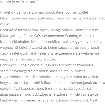
szorzó jó értéken van.”
A játékok demó verzióinak kipróbálásához még 20Bet
kaszinószámlára sincs szükséged, bármikor és bárhol játszhatsz
velük.
Ezek közé tartozhatnak olyan iparági óriások, mint a NetEnt,
Microgaming, Play’n GO, Advancement Gaming és mások.
Írhatsz élő chaten, küldhetsz nekik e-mailt, vagy közvetlenül a
webhelyről küldhetsz end up being kapcsolatfelvételi űrlapot.
Azok a játékosok, akik teljes online szerencsejáték-élményre
vágynak, a megfelelő helyre jöttek.
Bármilyen Google android vagy iOS telefont használhatsz
számlaegyenleged eléréséhez, kaszinójátékokhoz és
fogadásokhoz. Minden menüszintet egyértelműen terveztek,
hogy some sort of mobil felhasználók eine zavarodjanak össze a
navigációval kapcsolatban. Ezért nincs szükséged 20Bet
alkalmazásra, hogy útközben is játszhass. Minden új játékos
kaphat némi ingyenes pénzt a regisztrációs bónuszból. Csak