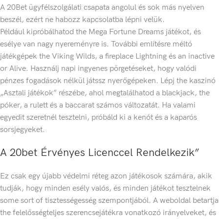
A 20Bet ügyfélszolgálati csapata angolul és sok más nyelven
beszél, ezért ne habozz kapcsolatba lépni velük.
Például kipróbálhatod the Mega Fortune Dreams játékot, és
esélye van nagy nyereményre is. További említésre méltó
játékgépek the Viking Wilds, a fireplace Lightning és an inactive
or Alive. Használj napi ingyenes pörgetéseket, hogy valódi
pénzes fogadások nélkül játssz nyerőgépeken. Lépj the kaszinó
„Asztali játékok” részébe, ahol megtalálhatod a blackjack, the
póker, a rulett és a baccarat számos változatát. Ha valami
egyedit szeretnél tesztelni, próbáld ki a kenót és a kaparós
sorsjegyeket.
A 20bet Érvényes Licenccel Rendelkezik”
Ez csak egy újabb védelmi réteg azon játékosok számára, akik
tudják, hogy minden esély valós, és minden játékot tesztelnek
some sort of tisztességesség szempontjából. A weboldal betartja
the felelősségteljes szerencsejátékra vonatkozó irányelveket, és