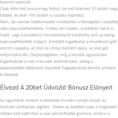
kaszinó szekciót.
Csak létre kell hoznod egy fiókot, be kell fizetned 10 dollárt vagy
többet, és akár 100 dollárt is usually kaphatsz.
Nem, de vannak hatékonyabb módszerek a támogatási csapattal
való kapcsolatfelvételre. Írhatsz élő chaten, küldhetsz nekik e-
mailt, vagy közvetlenül the webhelyről küldhetsz end up being
kapcsolatfelvételi űrlapot. Emellett fogadhatsz a következő gólt
szerző csapatra, az első és utolsó büntető lapra, az első gól
időpontjára stb. Összességében, míg a kezdők egyszerűen
fogadhatnak a new meccsek eredményére, addig a
tapasztaltabb játékosok összetett fogadásokkal tehetik próbára
tudásukat.
Élvezd A 20bet Üdvözlő Bónusz Előnyeit
Az ügynökök ismerik a weboldal minden csínját-bínját, és
őszintén próbálnak segíteni. Ebben az esetben csak a megfelelő
időben kell kattintani a new pénzkifizetés gombra, amikor a