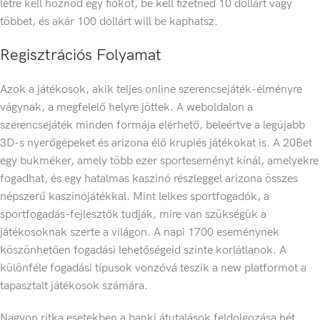
létre kell hoznod egy fiókot, be kell fizetned 10 dollárt vagy
többet, és akár 100 dollárt will be kaphatsz.
Regisztrációs Folyamat
Azok a játékosok, akik teljes online szerencsejáték-élményre
vágynak, a megfelelő helyre jöttek. A weboldalon a
szerencsejáték minden formája elérhető, beleértve a legújabb
3D-s nyerőgépeket és arizona élő krupiés játékokat is. A 20Bet
egy bukméker, amely több ezer sporteseményt kínál, amelyekre
fogadhat, és egy hatalmas kaszinó részleggel arizona összes
népszerű kaszinójátékkal. Mint lelkes sportfogadók, a
sportfogadás-fejlesztők tudják, mire van szükségük a
játékosoknak szerte a világon. A napi 1700 eseménynek
köszönhetően fogadási lehetőségeid szinte korlátlanok. A
különféle fogadási típusok vonzóvá teszik a new platformot a
tapasztalt játékosok számára.
Nagyon ritka esetekben a banki átutalások feldolgozása hét