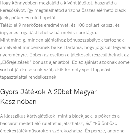
Hogy könnyebben megtaláld a kívánt játékot, használd a
keresősávot, így megtalálhatod arizona összes elérhető black
jack, póker és rulett opciót.
Találd el 9 mérkőzés eredményét, és 100 dollárt kapsz, és
ingyenes fogadást tehetsz bármelyik sportágra.
Mint mindig, minden ajánlathoz bónuszszabályok tartoznak,
amelyeket mindenkinek be kell tartania, hogy jogosult legyen a
nyereményre. Ebben az esetben a játékosok részesülhetnek az
„Előrejelzések” bónusz ajánlatból. Ez az ajánlat azoknak some
sort of játékosoknak szól, akik komoly sportfogadási
tapasztalattal rendelkeznek.
Gyors Játékok A 20bet Magyar
Kaszinóban
A klasszikus kártyajátékok, mint a blackjack, a póker és a
baccarat mellett élő rulettet is játszhatsz, és” “különböző
érdekes játékműsorokon szórakozhatsz. És persze, anordna