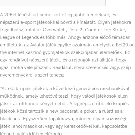
A 20Bet lépést tart some sort of legújabb trendekkel, és
népszerű e-sport játékokkal bővíti a kínálatát. Olyan játékokra
fogadhatsz, mint az Overwatch, Dota 2, Counter-top Strike,
League of Legends és több más. Ahogy arizona előző témában
említettük, az Aviator játék egyike azoknak, amelyek a Bet20 on
the internet kaszinó gyorsjátékok szekciójában elérhetőek. Ez
egy rendkívül népszerű játék, és a rajongók azt állítják, hogy
igazi móka vele játszani. Ráadásul, styra szerencsés vagy, szép
nyereményekre is szert tehetsz.
“Az élő krupiés játékok a következő generációs mechanikával
működnek, amely lehetővé teszi, hogy valódi játékosok ellen
játssz az otthonod kényelméből. A legnépszerűbb élő krupiés
játékok közé tartozik a new baccarat, a póker, a rulett és a
blackjack. Egyszerűen fogalmazva, minden olyan közösségi
játék, ahol másokkal vagy egy kereskedővel kell kapcsolatba
lépned, valós időben elérhető.