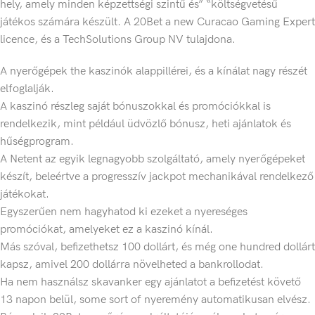
hely, amely minden képzettségi szintű és” “költségvetésű
játékos számára készült. A 20Bet a new Curacao Gaming Expert
licence, és a TechSolutions Group NV tulajdona.
A nyerőgépek the kaszinók alappillérei, és a kínálat nagy részét
elfoglalják.
A kaszinó részleg saját bónuszokkal és promóciókkal is
rendelkezik, mint például üdvözlő bónusz, heti ajánlatok és
hűségprogram.
A Netent az egyik legnagyobb szolgáltató, amely nyerőgépeket
készít, beleértve a progresszív jackpot mechanikával rendelkező
játékokat.
Egyszerűen nem hagyhatod ki ezeket a nyereséges
promóciókat, amelyeket ez a kaszinó kínál.
Más szóval, befizethetsz 100 dollárt, és még one hundred dollárt
kapsz, amivel 200 dollárra növelheted a bankrollodat.
Ha nem használsz skavanker egy ajánlatot a befizetést követő
13 napon belül, some sort of nyeremény automatikusan elvész.