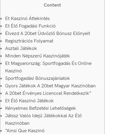
Content
Et Kaszinó Áttekintés
Et Élő Fogadási Funkció
Élvezd A 20bet Üdvözlő Bónusz Előnyeit
Regisztrációs Folyamat
Asztali Játékok
Minden Népszerű Kaszinójáték
Et Magyarország: Sportfogadás És Online
Kaszinó
Sportfogadási Bónuszajánlatok
Gyors Játékok A 20bet Magyar Kaszinóban
A 20bet Érvényes Licenccel Rendelkezik”
Et Élő Kaszinó Játékok
Kényelmes Befizetési Lehetőségek
Játssz Valós Idejű Játékokkal Az Élő
Kaszinóban
“Ainsi Que Kaszinó