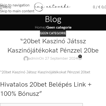
Skip to navigation
Menu
0
/
€
0,
Skip to main content
Blog
Home
/
Geen categorie
GEEN CATEGORIE
“20bet Kaszinó Játssz
Kaszinójátékokat Pénzzel 20be
0
admin
On 27 September 2024
“20bet Kaszinó Játssz Kaszinójátékokat Pénzzel 20bet
Hivatalos 20bet Belépés Link +
100% Bónusz”