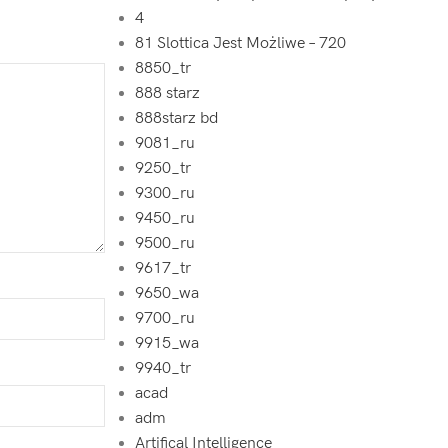
4
81 Slottica Jest Możliwe – 720
8850_tr
888 starz
888starz bd
9081_ru
9250_tr
9300_ru
9450_ru
9500_ru
9617_tr
9650_wa
9700_ru
9915_wa
9940_tr
acad
adm
Artifical Intelligence