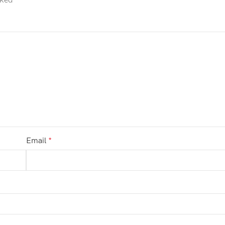
rked
*
Email
*