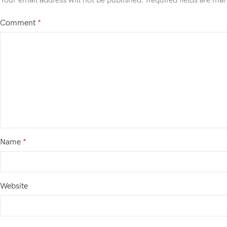
Your email address will not be published.
Required fields are ma
Comment
*
Name
*
Website