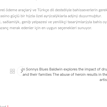
yerel ödeme araçlarý ve Türkçe dil desteðiyle bahisseverlerin gere
 casino güçlü bir hýzla özel ayrýcalýklarla adýný duyurmuþtur.
i, saðlamlýk, geniþ yelpazesi ve yenilikçi tasarýmlarýyla bahis 
azanç merak edenler için en uygun seçenekleri sunuyor.
In Sonnys Blues Baldwin explores the impact of dru
and their families The abuse of heroin results in th
arti