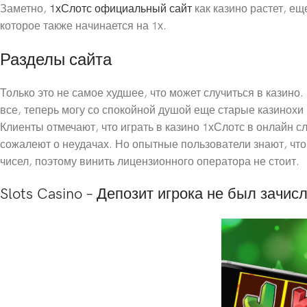
Заметно,
1хСлотс официальный сайт
как казино растет, ещ
которое также начинается на 1х.
Разделы сайта
Только это не самое худшее, что может случиться в казино
все, теперь могу со спокойной душой еще старые казинох
Клиенты отмечают, что играть в казино 1хСлотс в онлайн 
сожалеют о неудачах. Но опытные пользователи знают, чт
чисел, поэтому винить лицензионного оператора не стоит.
Slots Casino – Депозит игрока не был зачис