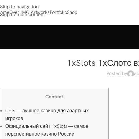
Skip to navigation
ome
Over IMG Artworks
Portfolio
Shop
Skip to main content
1xSlots 1хСлотс 
Posted by
a
Content
slots — лучшее казино для азартных
игроков
Официальный сайт 1xSlots — самое
перспективное казино России