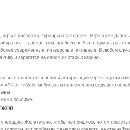
, игры с дилерами, турниры и так далее.. Играю уже давно 
собираюсь — доверяю им, проблем не было. Думал, раз толь
 более современные, интересные, активные. В любом случ
актику и зарегатся на одном из старых казино.
или воспользоваться опцией авторизации через соцсети и 
м APK от 1xSlots, мобильным приложением ведущего онлай
зывы.
с ними поближе.
оков
е операции. Желательно, чтобы не пришлось потом платить 
бо вопросы или проблемы с выводом средств, не стесняйте