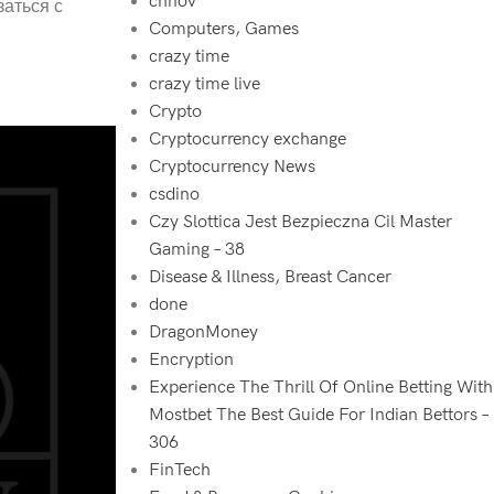
chnov
аться с
Computers, Games
crazy time
crazy time live
Crypto
Cryptocurrency exchange
Cryptocurrency News
csdino
Czy Slottica Jest Bezpieczna Cil Master
Gaming – 38
Disease & Illness, Breast Cancer
done
DragonMoney
Encryption
Experience The Thrill Of Online Betting With
Mostbet The Best Guide For Indian Bettors –
306
FinTech