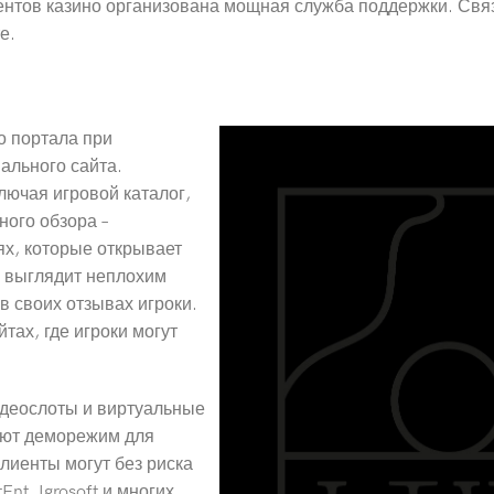
ентов казино организована мощная служба поддержки. Связ
е.
о портала при
ального сайта.
ючая игровой каталог,
ного обзора –
ях, которые открывает
ts выглядит неплохим
в своих отзывах игроки.
тах, где игроки могут
идеослоты и виртуальные
ают деморежим для
лиенты могут без риска
nt, Igrosoft и многих