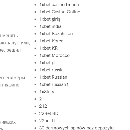
1xbet casino french
1xbet Casino Online
1xbet giriş
1xbet india
1xbet Kazahstan
и менять
1xbet Korea
ко запустили,
1xbet KR
ае, решил
1xbet Morocco
1xbet pt
1xbet russia
1xbet Russian
мессенджеры.
1xbet russian1
н-казино.
1xSlots
2
212
22Bet BD
22bet IT
никаких
30 darmowych spinów bez depozytu
сь