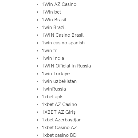
1Win AZ Casino
1Win bet
1Win Brasil
1win Brazil
1WIN Casino Brasil
1win casino spanish
1win fr
1win India
1WIN Official In Russia
1win Turkiye
1win uzbekistan
1winRussia
1xbet apk
1xbet AZ Casino
1XBET AZ Giriş
1xbet Azerbaydjan
1xbet Casino AZ
1xbet casino BD