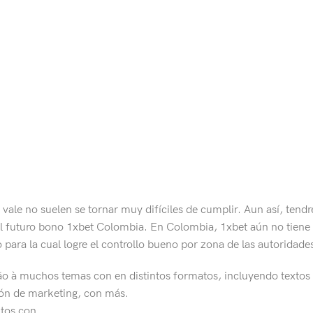
 vale no suelen se tornar muy difíciles de cumplir. Aun así, ten
el futuro bono 1xbet Colombia. En Colombia, 1xbet aún no tiene
 para la cual logre el controllo bueno por zona de las autoridad
ão à muchos temas con en distintos formatos, incluyendo textos p
ión de marketing, con más.
itos con