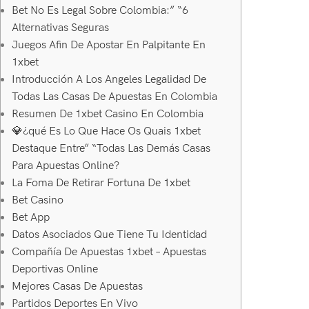
Bet No Es Legal Sobre Colombia:” “6
Alternativas Seguras
Juegos Afin De Apostar En Palpitante En
1xbet
Introducción A Los Angeles Legalidad De
Todas Las Casas De Apuestas En Colombia
Resumen De 1xbet Casino En Colombia
💎¿qué Es Lo Que Hace Os Quais 1xbet
Destaque Entre” “Todas Las Demás Casas
Para Apuestas Online?
La Foma De Retirar Fortuna De 1xbet
Bet Casino
Bet App
Datos Asociados Que Tiene Tu Identidad
Compañía De Apuestas 1xbet – Apuestas
Deportivas Online
Mejores Casas De Apuestas
Partidos Deportes En Vivo