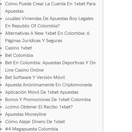
Cómo Puede Crear La Cuenta En 1xbet Para
Apuestas
¿cuáles Viviendas De Apuestas Boy Legales
En Republic Of Colombia?
Alternativas A New 1xbet En Colombia: 6
Páginas Jurídicas Y Seguras
Casino 1xbet
Bet Colombia
Bet En Colombia: Apuestas Deportivas Y On
Line Casino Online
Bet Software Y Versión Móvil
Apuesta Anónimamente En Criptomoneda
Aplicación Móvil De 1xbet Apuestas
Bonos Y Promociones De 1xbet Colombia
¿cómo Obtener El Recibo 1xbet?
Apuestas Moneyline
Cómo Alejar Dinero De 1xbet
#4 Megapuesta Colombia