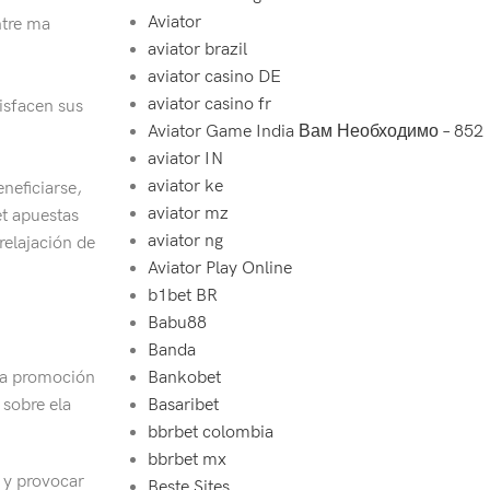
Aviator
ntre ma
aviator brazil
aviator casino DE
aviator casino fr
isfacen sus
Aviator Game India Вам Необходимо – 852
aviator IN
aviator ke
neficiarse,
aviator mz
et apuestas
aviator ng
relajación de
Aviator Play Online
b1bet BR
Babu88
Banda
 la promoción
Bankobet
 sobre ela
Basaribet
bbrbet colombia
bbrbet mx
 y provocar
Beste Sites