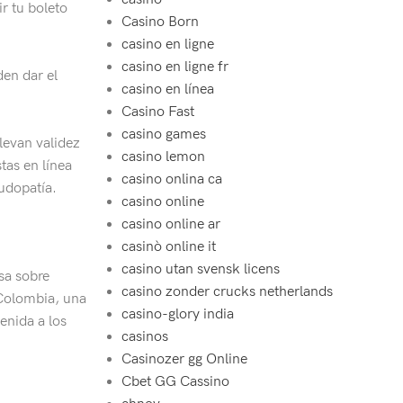
r tu boleto
Casino Born
casino en ligne
casino en ligne fr
en dar el
casino en línea
Casino Fast
casino games
llevan validez
casino lemon
tas en línea
casino onlina ca
udopatía.
casino online
casino online ar
casinò online it
casino utan svensk licens
sa sobre
casino zonder crucks netherlands
 Colombia, una
casino-glory india
enida a los
casinos
Casinozer gg Online
Cbet GG Cassino