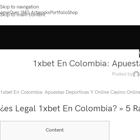
Skip to navigation
ome
Over IMG Artworks
Portfolio
Shop
Skip to main content
1xbet En Colombia: Apuesta
Posted by
1xbet En Colombia: Apuestas Deportivas Y Online Casino Onlin
¿es Legal 1xbet En Colombia? » 5 Ra
Content