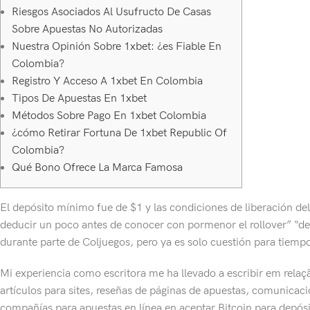
Riesgos Asociados Al Usufructo De Casas
Sobre Apuestas No Autorizadas
Nuestra Opinión Sobre 1xbet: ¿es Fiable En
Colombia?
Registro Y Acceso A 1xbet En Colombia
Tipos De Apuestas En 1xbet
Métodos Sobre Pago En 1xbet Colombia
¿cómo Retirar Fortuna De 1xbet Republic Of
Colombia?
Qué Bono Ofrece La Marca Famosa
El depósito mínimo fue de $1 y las condiciones de liberación del
deducir un poco antes de conocer con pormenor el rollover” “d
durante parte de Coljuegos, pero ya es solo cuestión para tiempo
Mi experiencia como escritora me ha llevado a escribir em relaç
artículos para sites, reseñas de páginas de apuestas, comunicac
compañías para apuestas en línea en aceptar Bitcoin para depós