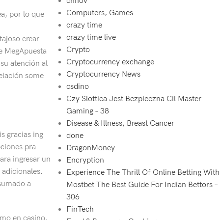
chnov
Computers, Games
ea, por lo que
crazy time
crazy time live
ajoso crear
Crypto
 de MegApuesta
Cryptocurrency exchange
su atención al
Cryptocurrency News
relación some
csdino
Czy Slottica Jest Bezpieczna Cil Master
Gaming – 38
Disease & Illness, Breast Cancer
s gracias ing
done
pciones pra
DragonMoney
ara ingresar un
Encryption
 adicionales.
Experience The Thrill Of Online Betting With
 sumado a
Mostbet The Best Guide For Indian Bettors –
306
FinTech
omo en casino.