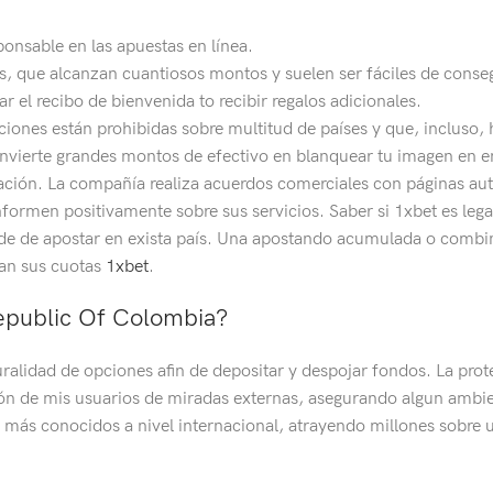
onsable en las apuestas en línea.
, que alcanzan cuantiosos montos y suelen ser fáciles de conseg
r el recibo de bienvenida to recibir regalos adicionales.
iones están prohibidas sobre multitud de países y que, incluso, 
nvierte grandes montos de efectivo en blanquear tu imagen en en
ización. La compañía realiza acuerdos comerciales con páginas a
nformen positivamente sobre sus servicios. Saber si 1xbet es lega
ude de apostar en exista país. Una apostando acumulada o combi
can sus cuotas
1xbet
.
epublic Of Colombia?
uralidad de opciones afin de depositar y despojar fondos. La prot
ación de mis usuarios de miradas externas, asegurando algun ambi
 más conocidos a nivel internacional, atrayendo millones sobre 