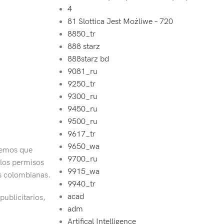
4
81 Slottica Jest Możliwe – 720
8850_tr
888 starz
888starz bd
9081_ru
9250_tr
9300_ru
9450_ru
9500_ru
9617_tr
9650_wa
dremos que
9700_ru
 los permisos
9915_wa
es colombianas.
9940_tr
acad
ublicitarios,
adm
Artifical Intelligence