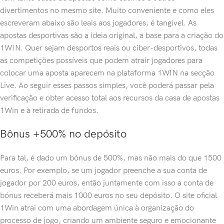
divertimentos no mesmo site. Muito conveniente e como eles
escreveram abaixo são leais aos jogadores, é tangível. As
apostas desportivas são a ideia original, a base para a criação do
1WIN. Quer sejam desportos reais ou ciber-desportivos, todas
as competições possíveis que podem atrair jogadores para
colocar uma aposta aparecem na plataforma 1WIN na secção
Live. Ao seguir esses passos simples, você poderá passar pela
verificação e obter acesso total aos recursos da casa de apostas
1Win e à retirada de fundos.
Bônus +500% no depósito
Para tal, é dado um bónus de 500%, mas não mais do que 1500
euros. Por exemplo, se um jogador preenche a sua conta de
jogador por 200 euros, então juntamente com isso a conta de
bónus receberá mais 1000 euros no seu depósito. O site oficial
1Win atrai com uma abordagem única à organização do
processo de jogo, criando um ambiente seguro e emocionante