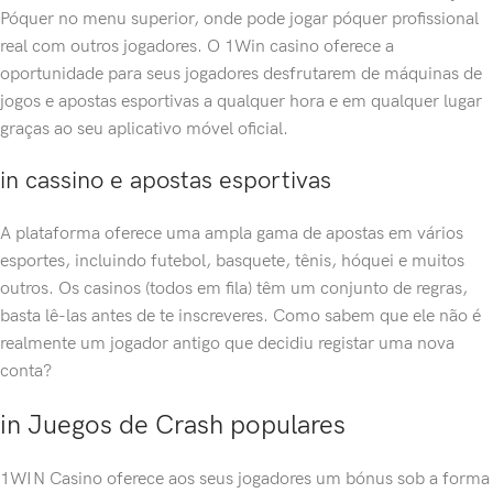
Póquer no menu superior, onde pode jogar póquer profissional
real com outros jogadores. O 1Win casino oferece a
oportunidade para seus jogadores desfrutarem de máquinas de
jogos e apostas esportivas a qualquer hora e em qualquer lugar
graças ao seu aplicativo móvel oficial.
in cassino e apostas esportivas
A plataforma oferece uma ampla gama de apostas em vários
esportes, incluindo futebol, basquete, tênis, hóquei e muitos
outros. Os casinos (todos em fila) têm um conjunto de regras,
basta lê-las antes de te inscreveres. Como sabem que ele não é
realmente um jogador antigo que decidiu registar uma nova
conta?
in Juegos de Crash populares
1WIN Casino oferece aos seus jogadores um bónus sob a forma