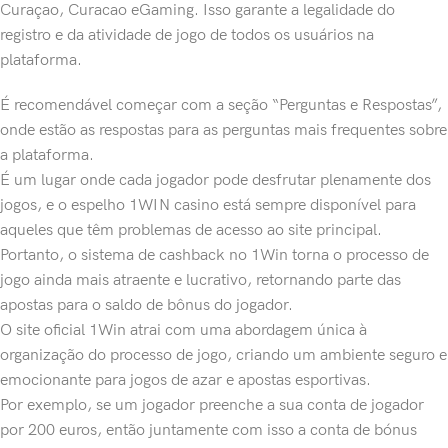
Curaçao, Curacao eGaming. Isso garante a legalidade do
registro e da atividade de jogo de todos os usuários na
plataforma.
É recomendável começar com a seção “Perguntas e Respostas”,
onde estão as respostas para as perguntas mais frequentes sobre
a plataforma.
É um lugar onde cada jogador pode desfrutar plenamente dos
jogos, e o espelho 1WIN casino está sempre disponível para
aqueles que têm problemas de acesso ao site principal.
Portanto, o sistema de cashback no 1Win torna o processo de
jogo ainda mais atraente e lucrativo, retornando parte das
apostas para o saldo de bônus do jogador.
O site oficial 1Win atrai com uma abordagem única à
organização do processo de jogo, criando um ambiente seguro e
emocionante para jogos de azar e apostas esportivas.
Por exemplo, se um jogador preenche a sua conta de jogador
por 200 euros, então juntamente com isso a conta de bónus