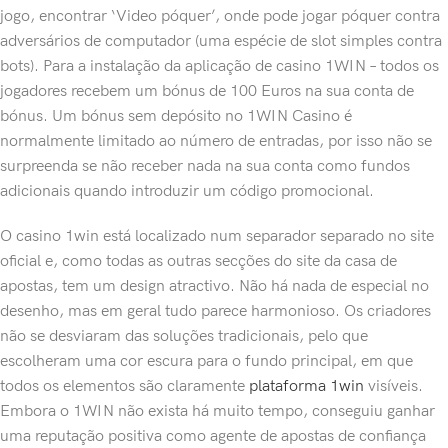
jogo, encontrar ‘Video póquer’, onde pode jogar póquer contra
adversários de computador (uma espécie de slot simples contra
bots). Para a instalação da aplicação de casino 1WIN – todos os
jogadores recebem um bónus de 100 Euros na sua conta de
bónus. Um bónus sem depósito no 1WIN Casino é
normalmente limitado ao número de entradas, por isso não se
surpreenda se não receber nada na sua conta como fundos
adicionais quando introduzir um código promocional.
O casino 1win está localizado num separador separado no site
oficial e, como todas as outras secções do site da casa de
apostas, tem um design atractivo. Não há nada de especial no
desenho, mas em geral tudo parece harmonioso. Os criadores
não se desviaram das soluções tradicionais, pelo que
escolheram uma cor escura para o fundo principal, em que
todos os elementos são claramente
plataforma 1win
visíveis.
Embora o 1WIN não exista há muito tempo, conseguiu ganhar
uma reputação positiva como agente de apostas de confiança