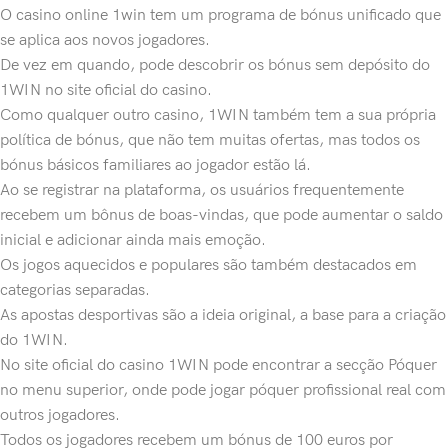
O casino online 1win tem um programa de bónus unificado que
se aplica aos novos jogadores.
De vez em quando, pode descobrir os bónus sem depósito do
1WIN no site oficial do casino.
Como qualquer outro casino, 1WIN também tem a sua própria
política de bónus, que não tem muitas ofertas, mas todos os
bónus básicos familiares ao jogador estão lá.
Ao se registrar na plataforma, os usuários frequentemente
recebem um bônus de boas-vindas, que pode aumentar o saldo
inicial e adicionar ainda mais emoção.
Os jogos aquecidos e populares são também destacados em
categorias separadas.
As apostas desportivas são a ideia original, a base para a criação
do 1WIN.
No site oficial do casino 1WIN pode encontrar a secção Póquer
no menu superior, onde pode jogar póquer profissional real com
outros jogadores.
Todos os jogadores recebem um bónus de 100 euros por