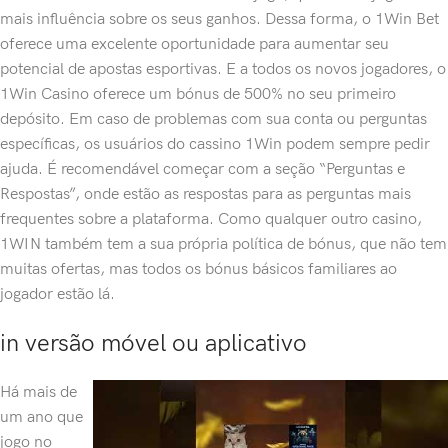
mais influência sobre os seus ganhos. Dessa forma, o 1Win Bet
oferece uma excelente oportunidade para aumentar seu
potencial de apostas esportivas. E a todos os novos jogadores, o
1Win Casino oferece um bónus de 500% no seu primeiro
depósito. Em caso de problemas com sua conta ou perguntas
específicas, os usuários do cassino 1Win podem sempre pedir
ajuda. É recomendável começar com a seção “Perguntas e
Respostas”, onde estão as respostas para as perguntas mais
frequentes sobre a plataforma. Como qualquer outro casino,
1WIN também tem a sua própria política de bónus, que não tem
muitas ofertas, mas todos os bónus básicos familiares ao
jogador estão lá.
in versão móvel ou aplicativo
Há mais de
um ano que
jogo no