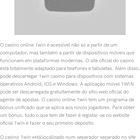
O casino online 1win é acessível não só a partir de um
computador, mas também a partir de dispositivos móveis que
funcionam em plataformas modernas. O site oficial do casino
está totalmente adaptado para telefones e tabuletas. Além disso,
pode descarregar 1win casino para dispositivos com sistemas
operativos Android, iOS e Windows. A aplicação móvel 1WIN
pode ser descarregada gratuitamente do sítio web oficial do
agente de apostas. O casino online 1win tem um programa de
bónus unificado que se aplica aos novos jogadores. Para obter
um bónus, tudo o que tem de fazer é registar-se no website
oficial 1win e fazer o seu primeiro depósito.
O casino 1win está localizado num separador separado no site