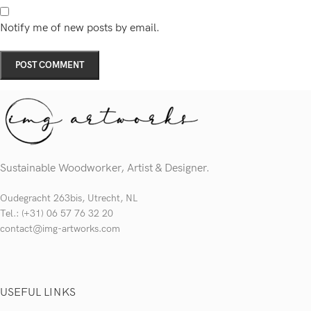
Notify me of new posts by email.
Sustainable Woodworker, Artist & Designer.
Oudegracht 263bis, Utrecht, NL
Tel.: (+31) 06 57 76 32 20
contact@img-artworks.com
USEFUL LINKS