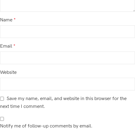
Name
*
Email
*
Website
Save my name, email, and website in this browser for the
next time I comment.
Notify me of follow-up comments by email.