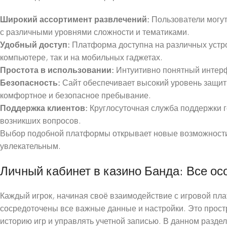
Широкий ассортимент развлечений:
Пользователи могут
с различными уровнями сложности и тематиками.
Удобный доступ:
Платформа доступна на различных устро
компьютере, так и на мобильных гаджетах.
Простота в использовании:
Интуитивно понятный интерф
Безопасность:
Сайт обеспечивает высокий уровень защит
комфортное и безопасное пребывание.
Поддержка клиентов:
Круглосуточная служба поддержки 
возникших вопросов.
Выбор подобной платформы открывает новые возможности 
увлекательным.
Личный кабинет в казино Банда: Все ос
Каждый игрок, начиная своё взаимодействие с игровой пла
сосредоточены все важные данные и настройки. Это прост
историю игр и управлять учетной записью. В данном разд