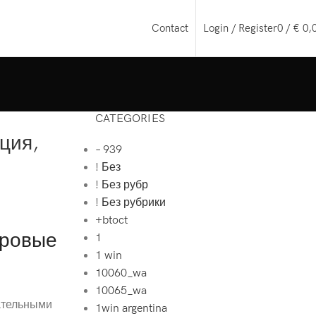
Login / Register
0
/
€
0,
Contact
CATEGORIES
ция,
– 939
! Без
! Без рубр
! Без рубрики
+btoct
гровые
1
1 win
10060_wa
10065_wa
ательными
1win argentina