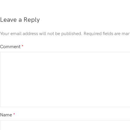
Leave a Reply
Your email address will not be published.
Required fields are ma
Comment
*
Name
*