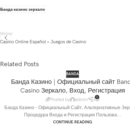
Банда казино зеркало
Newer
Casino Online Español » Juegos de Casino
Related Posts
BANDA
Банда Казино | Официальный сайт Ban
Casino Зеркало, Вход, Регистрация
0
Posted by
admin
Банда Казино – Официальный Сайт, Альтернативные Зер
Процедура Входа и Регистрация Пользова...
CONTINUE READING