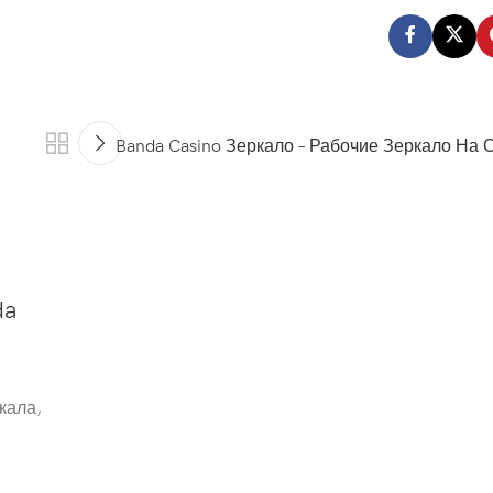
Banda Casino Зеркало – Рабочие Зеркало На 
da
кала,