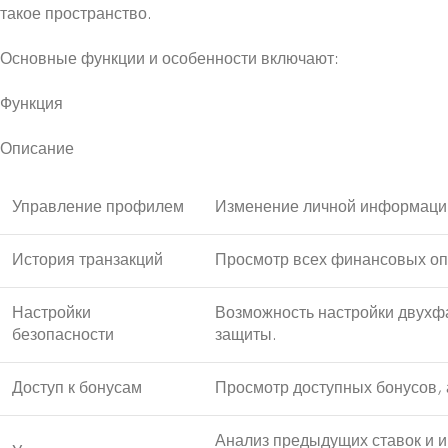
такое пространство.
Основные функции и особенности включают:
Функция
Описание
Управление профилем
Изменение личной информации,
История транзакций
Просмотр всех финансовых опе
Настройки
Возможность настройки двухф
безопасности
защиты.
Доступ к бонусам
Просмотр доступных бонусов, 
Анализ предыдущих ставок и 