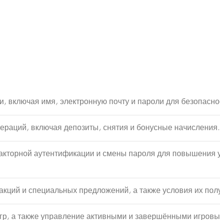
 включая имя, электронную почту и пароли для безопасно
раций, включая депозиты, снятия и бонусные начисления.
акторной аутентификации и смены пароля для повышения 
акций и специальных предложений, а также условия их пол
игр, а также управление активными и завершёнными игров