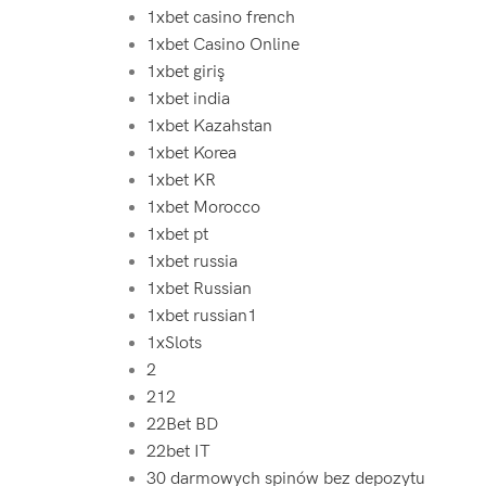
1xbet casino french
1xbet Casino Online
1xbet giriş
1xbet india
1xbet Kazahstan
1xbet Korea
1xbet KR
1xbet Morocco
1xbet pt
1xbet russia
1xbet Russian
1xbet russian1
1xSlots
2
212
22Bet BD
22bet IT
30 darmowych spinów bez depozytu