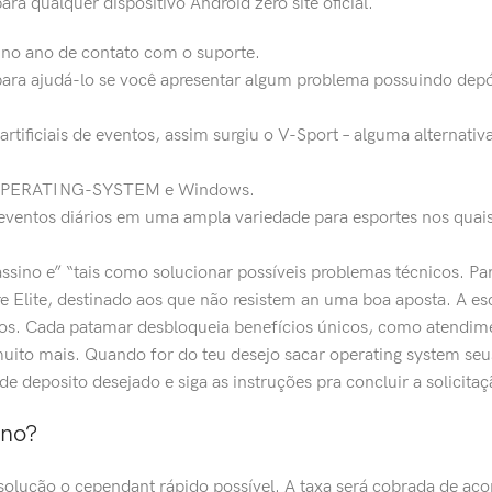
ra qualquer dispositivo Android zero site oficial.
 no ano de contato com o suporte.
ara ajudá-lo se você apresentar algum problema possuindo depó
tificiais de eventos, assim surgiu o V-Sport – alguma alternativ
Mac OPERATING-SYSTEM e Windows.
 eventos diários em uma ampla variedade para esportes nos quai
ssino e” “tais como solucionar possíveis problemas técnicos. Pa
e Elite, destinado aos que não resistem an uma boa aposta. A es
itos. Cada patamar desbloqueia benefícios únicos, como atendim
 muito mais. Quando for do teu desejo sacar operating system se
 deposito desejado e siga as instruções pra concluir a solicita
ino?
 solução o cependant rápido possível. A taxa será cobrada de ac