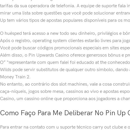
tarifas da sua operadora de telefonia. A equipe de suporte fala
mirar uma lista sobre questões que você pode solucionar entran
Up tem vários tipos de apostas populares disponíveis para os mo
O huésped terá acesso a new todo seu dinheiro, privilégios e b
Após o registro, operating system clientes estarão livres para j
Você pode buscar códigos promocionais especiais em sites espe
Além disso, o Pin Upwards Casino oferece generosos bônus e pr
O” “representante com quem falei foi educado at the conhecedo
Wilds pode servir substitutos de qualquer outro símbolo, dand
Money Train 2.
No entanto, ao contrário dos slot machines, vale a cosa construi
caça-níqueis, jogos sobre mesa, cassinos ao vivo e apostas esp
Casino, um cassino online que proporciona aos jogadores a chanc
Como Faço Para Me Deliberar No Pin Up 
Para entrar na contato com u suporte técnico carry out clube e ob