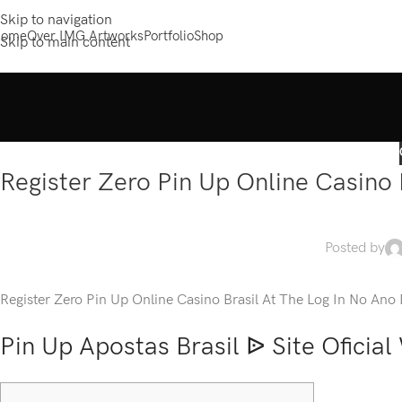
Skip to navigation
ome
Over IMG Artworks
Portfolio
Shop
Skip to main content
Register Zero Pin Up Online Casino 
Posted by
Register Zero Pin Up Online Casino Brasil At The Log In️ No Ano
Pin Up Apostas Brasil ᐉ Site Oficial