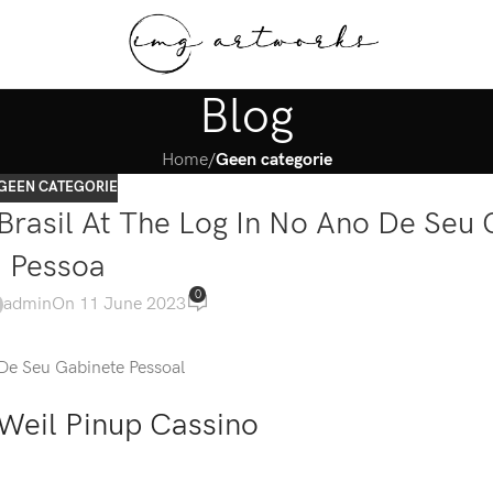
Blog
Home
/
Geen categorie
GEEN CATEGORIE
Brasil At The Log In️ No Ano De Seu
Pessoa
0
admin
On 11 June 2023
 De Seu Gabinete Pessoal
 Weil Pinup Cassino