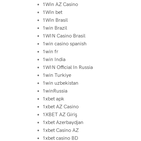
1Win AZ Casino
1Win bet
1Win Brasil
1win Brazil
1WIN Casino Brasil
1win casino spanish
1win fr
1win India
1WIN Official In Russia
1win Turkiye
1win uzbekistan
1winRussia
1xbet apk
1xbet AZ Casino
1XBET AZ Giriş
1xbet Azerbaydjan
1xbet Casino AZ
1xbet casino BD