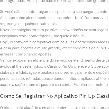
criptografadas. Você pode baixar o Pin-Up application gratuito pa
Se você não encontrar alguma resposta para sua pergunta, entre
A equipe sobre atendimento ao consumidor fará” “um possível p
segurança ou qualquer outra coisa.
Novas tecnologias tornam possível a new criação de simulações ar
disciplinas reais, como futebol, basquete e hóquei.
Hoje, el software é compatível com os guias operacionais 
A casa para apostas é muito grande, oferecendo mais de 5. 500
arriesgar combinando apostas.
Vamos explorar an eficiência do serviço de atendimento deste ca
ávidos at the destemidos, o Cassino Pin Up oferece o Clube sobr
clube para fidelização é pautada pelo seu engajamento e depós
personalizado, retiradas apresentando limites ampliados at the
acesse a seção sobre saques em sua conta. Escolha seu método de
Como Se Registrar No Aplicativo Pin Up Cass
O cirujano irá ajudá-lo a great entender o caso e encontrar uma