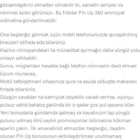
gözqamaşdırıcı olmadan olmalıdır ki, sənədin seriyası və
nömrəsi aydın görünsün. Bu fotolar Pin Up 360 əmniyyət
xidmətinə göndərilməlidir.
Ona başlanğıc görmək üçün mobil telefonunuzda quraşdırılmış
brauzeri istifadə edə bilərsiniz.
Kazino nümayəndələri ilə münasibət qurmağın daha yüngül yolu
onlayn söhbətdir.
Sonra, müştəridən hesabla bağlı telefon nömrəsini daxil etməsi
lüzum olunacaq.
Mobil tətbiqetməni cihazınıza qura və asudə olduqda makaranı
fırlada bilərsiniz.
Düzgün cavablar nə kəmiyyət obyektiv cavab verirsə, oyunçu
pulsuz vahid bahalıq şəklində bir o qədər çox pul qazana bilər.
Yeni bonuslarla gündəmdə qalmaq və həyatınızın lap yüngül
pulunu udmaq ötrü saytın promosyonlar bölməsinə hökmən
aparici çəkin. İlk əmanətinizi etməzdən başlanğıc, təqdim
olunan Pin Up bonusunun aktivləşdirilməsi unutmamaq