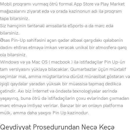
Mobil proqramı vurmaq ötrü formal App Store və Play Market
mağazalarını ziyarət edə və orada kazinonun adı ilə proqram
tapa bilərsiniz.
Siz həmçinin təntənəli əmsallarla eSports-a da mərc edə
bilərsiniz.
Əsas Pin-Up səhifəsini açan qədər əlbəəl qarşıdakı qələbənin
dadını ehtiras etməyə imkan verəcək unikal bir atmosferə qərq
ola bilərsiniz.
Windows və ya Mac OS ( macbook ) ilə istifadəçilər Pin Up-ün
tam versiyasını yükləyə biləcəklər. Qumarbazlar üçün müxtəlif
seçimlər mal, amma müştərilərinə dürüst münasibət göstərən və
işiqli qaydalar yaradan yüksək bir müəssisə tapmaq dedikcə
çətindir. Axı biz İnternet və öndəstə texnologiyalar əsrində
yaşayırıq, buna ötrü də istifadəçilərin çoxu evlərindən çıxmadan
mərc etməyə imtiyaz verirlər. Bənzər bir ən onlayn platforma
mülk, amma daha yaxşısı Pin Up kazinodur.
Qeydiyyat Prosedurundan Necə Keçə