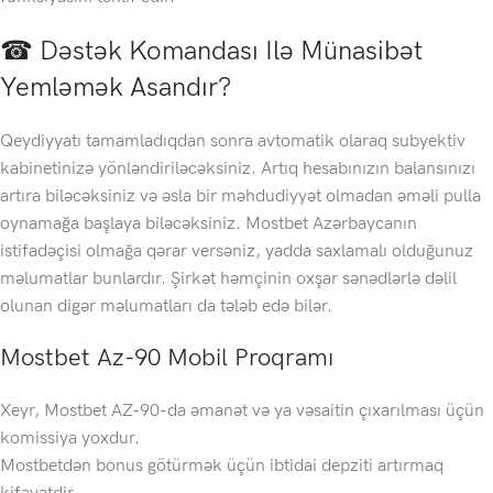
☎ Dəstək Komandası Ilə Münasibət
Yemləmək Asandır?
Qeydiyyatı tamamladıqdan sonra avtomatik olaraq subyektiv
kabinetinizə yönləndiriləcəksiniz. Artıq hesabınızın balansınızı
artıra biləcəksiniz və əsla bir məhdudiyyət olmadan əməli pulla
oynamağa başlaya biləcəksiniz. Mostbet Azərbaycanın
istifadəçisi olmağa qərar versəniz, yadda saxlamalı olduğunuz
məlumatlar bunlardır. Şirkət həmçinin oxşar sənədlərlə dəlil
olunan digər məlumatları da tələb edə bilər.
Mostbet Az-90 Mobil Proqramı
Xeyr, Mostbet AZ-90-da əmanət və ya vəsaitin çıxarılması üçün
komissiya yoxdur.
Mostbetdən bonus götürmək üçün ibtidai depziti artırmaq