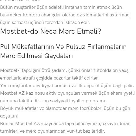
Bütün müştərilər üçün ədalətli imtahan təmin etmək üçün
bukmeker kontoru ahəngdar olaraq öz xidmətlərini axtarmaq
üçün sərbəst üçüncü tərəfdən istifadə edir.
Mostbet-də Necə Mərc Etməli?
Pul Mükafatlarının Və Pulsuz Fırlanmaların
Mərc Edilməsi Qaydaları
Mostbet-i tapdığım ötrü şadam, çünki onlar futbolda ən yaxşı
əmsallarla ətraflı çeşiddə bazarlar təklif edirlər.
Yeni müştərilər qeydiyyat bonusu və ilk depozit üçün bağlı gəlir.
Mostbet AZ kazinosu aktiv oyunçuları vermək üçün əhəmiyyətli
nümunə təklif edir – on səviyyəli loyallıq proqramı.
Böyük mükafatlar və əlamətdar mərc təcrübələri üçün bu gün
qoşulun!
Bunlar Mostbet Azərbaycanda tapa biləcəyiniz çoxsaylı idman
turnirləri və mərc oyunlarından vur-tut bəziləridir.