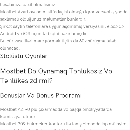
hesabınıza daxil olmalısınız.
Mostbet Azərbaycanın istifadəçisi olmağa iqrar versəniz, yadda
saxlamalı olduğunuz məlumatlar bunlardır.
Şirkət saytın telefonlara uyğunlaşdırılmış versiyasını, eləcə də
Android və iOS üçün tətbiqini hazırlamışdır.
Bu cür vəsaitləri mərc görmək üçün də 60x sürüşmə tələb
olunacaq.
Stolüstü Oyunlar
Mostbet Də Oynamaq Təhlükəsiz Və
Təhlükəsizdirmi?
Bonuslar Və Bonus Proqramı
Mostbet AZ 90 plu çıxarmaqda və başqa əməliyyatlarda
komissiya tutmur.
Mostbet 309 bukmeker kontoru ilə tanış olmaqda lap mülayim