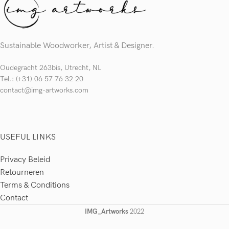
Sustainable Woodworker, Artist & Designer.
Oudegracht 263bis, Utrecht, NL
Tel.: (+31) 06 57 76 32 20
contact@img-artworks.com
USEFUL LINKS
Privacy Beleid
Retourneren
Terms & Conditions
Contact
IMG_Artworks
2022