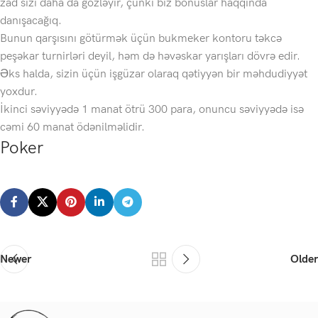
zad sizi daha da gözləyir, çünki biz bonuslar haqqında
danışacağıq.
Bunun qarşısını götürmək üçün bukmeker kontoru təkcə
peşəkar turnirləri deyil, həm də həvəskar yarışları dövrə edir.
Əks halda, sizin üçün işgüzar olaraq qətiyyən bir məhdudiyyət
yoxdur.
İkinci səviyyədə 1 manat ötrü 300 para, onuncu səviyyədə isə
cəmi 60 manat ödənilməlidir.
Poker
Newer
Older