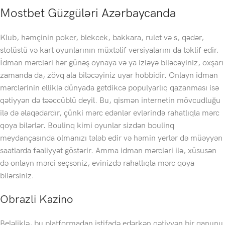
Mostbet Güzgüləri Azərbaycanda
Klub, həmçinin poker, blekcek, bakkara, rulet və s, qədər,
stolüstü və kart oyunlarının müxtəlif versiyalarını da təklif edir.
İdman mərcləri hər günəş oynaya və ya izləyə biləcəyiniz, oxşarı
zamanda da, zövq ala biləcəyiniz uyar hobbidir. Onlayn idman
mərclərinin elliklə dünyada getdikcə populyarlıq qazanması isə
qətiyyən də təəccüblü deyil. Bu, qismən internetin mövcudluğu
ilə də əlaqədardır, çünki mərc edənlər evlərində rahatlıqla mərc
qoya bilərlər. Boulinq kimi oyunlar sizdən boulinq
meydançasında olmanızı tələb edir və həmin yerlər də müəyyən
saatlarda fəaliyyət göstərir. Amma idman mərcləri ilə, xüsusən
də onlayn mərci seçsəniz, evinizdə rahatlıqla mərc qoya
bilərsiniz.
Obrazli Kazino
Beləliklə, bu platformadan istifadə edərkən qətiyyən bir qanunu