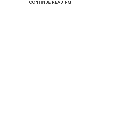
CONTINUE READING