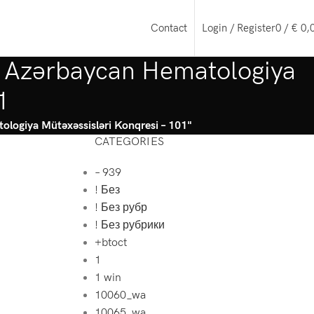
Login / Register
0
/
€
0,
Contact
 Ii Azərbaycan Hematologiya
1
tologiya Mütəxəssisləri Konqresi – 101"
CATEGORIES
– 939
! Без
! Без рубр
! Без рубрики
+btoct
1
1 win
10060_wa
10065_wa