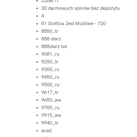
22bet IT
30 darmowych spinów bez depozytu
4
81 Slottica Jest Możliwe – 720
8850_tr
888 starz
888starz bd
9081_ru
9250_tr
9300_ru
9450_ru
9500_ru
9617_tr
9650_wa
9700_ru
9915_wa
9940_tr
acad