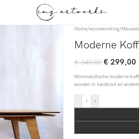
Home
/
woodworking
/
Meubel
Moderne Koffi
€
299,00
€
349,00
Minimalistische moderne koff
worden in hardhout en andere
-
+