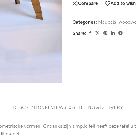
Compare
Add to wishl
Categories:
Meubels
,
woodwo
Share:
DESCRIPTION
REVIEWS (0)
SHIPPING & DELIVERY
ometrische vormen. Ondanks zijn simpliciteit heeft deze tafel uitg
dit model.