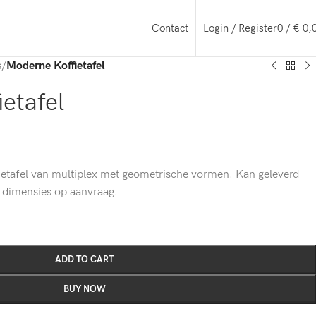
Login / Register
0
/
€
0,
Contact
s
/
Moderne Koffietafel
etafel
ietafel van multiplex met geometrische vormen. Kan geleverd
 dimensies op aanvraag.
ADD TO CART
BUY NOW